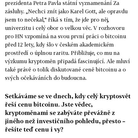
prezidenta Petra Pavla státní vyznamenání Za
zásluhy. „Nechci znít jako Karel Gott, ale opravdu
jsem to nečekal,“ říká s tím, že jde pro něj,
univerzitu i celý obor o velkou věc. V rozhovoru
pro HN vzpomíná na svou první práci o bitcoinu
před 12 lety, kdy šlo v českém akademickém
prostředí o úplnou raritu. Přibližuje, co mu na
výzkumu kryptoměn připadá fascinující. Ale mluví
také právě o tolik diskutované ceně bitcoinu a o
svých očekáváních do budoucna.
Setkáváme se ve dnech, kdy celý kryptosvět
řeší cenu bitcoinu. Jste vědec,
kryptoměnami se zabýváte převážně z
jiného než investičního pohledu, přesto –
řešíte teď cenu i vy?