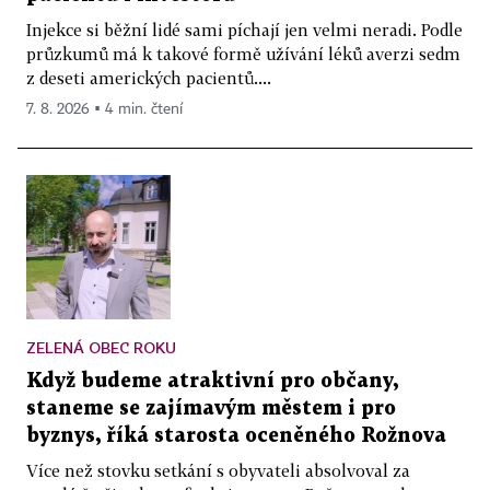
Injekce si běžní lidé sami píchají jen velmi neradi. Podle
průzkumů má k takové formě užívání léků averzi sedm
z deseti amerických pacientů....
7. 8. 2026 ▪ 4 min. čtení
ZELENÁ OBEC ROKU
Když budeme atraktivní pro občany,
staneme se zajímavým městem i pro
byznys, říká starosta oceněného Rožnova
Více než stovku setkání s obyvateli absolvoval za