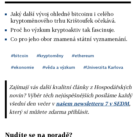
Jaký další vývoj ohledně bitcoinu i celého
kryptoměnového trhu Krištoufek očekává.
Proč ho výzkum kryptoaktiv tak fascinuje.
Co pro jeho obor znamená státní vyznamenání.
#bitcoin
#kryptoměny
#ethereum
#ekonomie
#věda a výzkum
#Univerzita Karlova
Zajímají vás další kvalitní články z Hospodářských
novin? Výběr těch nejúspěšnějších posíláme každý
všední den večer v
našem newsletteru 7 v SEDM
,
který si můžete zdarma přihlásit.
Nudíte se na poradě?