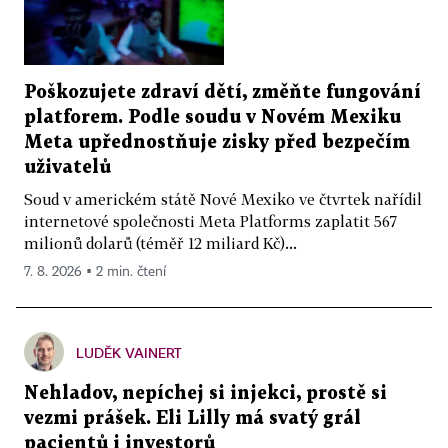
Poškozujete zdraví dětí, změňte fungování
platforem. Podle soudu v Novém Mexiku
Meta upřednostňuje zisky před bezpečím
uživatelů
Soud v americkém státě Nové Mexiko ve čtvrtek nařídil
internetové společnosti Meta Platforms zaplatit 567
milionů dolarů (téměř 12 miliard Kč)...
7. 8. 2026 ▪ 2 min. čtení
LUDĚK VAINERT
Nehladov, nepíchej si injekci, prostě si
vezmi prášek. Eli Lilly má svatý grál
pacientů i investorů