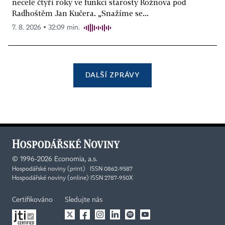
necelé čtyři roky ve funkci starosty Rožnova pod
Radhoštěm Jan Kučera. „Snažíme se...
7. 8. 2026 ▪ 32:09 min.
DALŠÍ ZPRÁVY
©
1996-2026
Economia, a.s.
Hospodářské noviny (print) ISSN 0862-9587
Hospodářské noviny (online) ISSN 2787-950X
Certifikováno
Sledujte nás