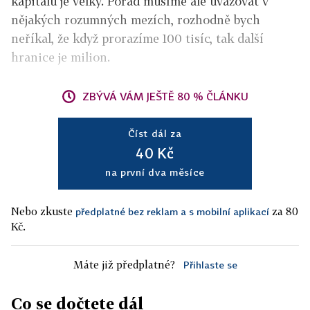
kapitálu je velký. Pořád musíme ale uvažovat v
nějakých rozumných mezích, rozhodně bych
neříkal, že když prorazíme 100 tisíc, tak další
hranice je milion.
ZBÝVÁ VÁM JEŠTĚ 80 % ČLÁNKU
Číst dál za
40 Kč
na první dva měsíce
Nebo zkuste
za 80
předplatné bez reklam a s mobilní aplikací
Kč.
Máte již předplatné?
Přihlaste se
Co se dočtete dál