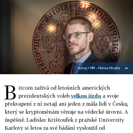
Autor ▪
HN – Honza Mudra
B
itcoin zažívá od letošních amerických
prezidentských voleb
velkou jízdu
a svoje
překvapení z ní netají ani jeden z mála lidí v Česku,
který se kryptoměnám věnuje na vědecké úrovni. A
úspěšně. Ladislav Krištoufek z pražské Univerzity
Karlovy si letos za své bádání vysloužil od