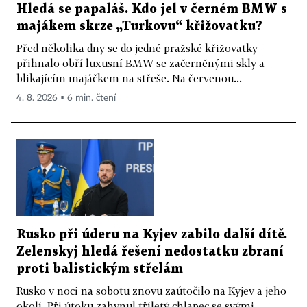
Hledá se papaláš. Kdo jel v černém BMW s
majákem skrze „Turkovu“ křižovatku?
Před několika dny se do jedné pražské křižovatky
přihnalo obří luxusní BMW se začerněnými skly a
blikajícím majáčkem na střeše. Na červenou...
4. 8. 2026 ▪ 6 min. čtení
Rusko při úderu na Kyjev zabilo další dítě.
Zelenskyj hledá řešení nedostatku zbraní
proti balistickým střelám
Rusko v noci na sobotu znovu zaútočilo na Kyjev a jeho
okolí. Při útoku zahynul tříletý chlapec se svými