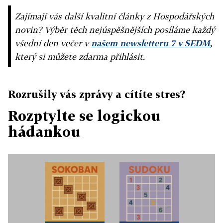
Zajímají vás další kvalitní články z Hospodářských
novin? Výběr těch nejúspěšnějších posíláme každý
všední den večer v
našem newsletteru 7 v SEDM
,
který si můžete zdarma přihlásit.
Rozrušily vás zprávy a cítíte stres?
Rozptylte se logickou
hádankou