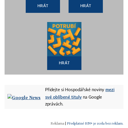
HRÁT
HRÁT
HRÁT
mezi
Přidejte si Hospodářské noviny
své oblíbené tituly
na Google
zprávách.
|
Předplatné HN+ je zcela bez reklam.