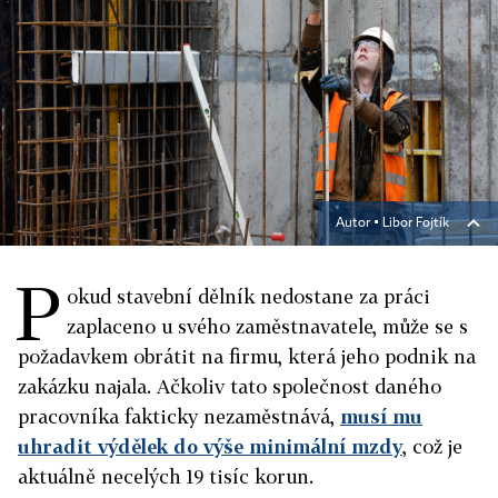
Autor ▪
Libor Fojtík
P
okud stavební dělník nedostane za práci
zaplaceno u svého zaměstnavatele, může se s
požadavkem obrátit na firmu, která jeho podnik na
zakázku najala. Ačkoliv tato společnost daného
pracovníka fakticky nezaměstnává,
musí mu
uhradit výdělek do výše minimální mzdy
, což je
aktuálně necelých 19 tisíc korun.