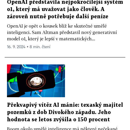
OpenAI představila nejpokročilejší systém
o1, který má uvažovat jako člověk. A
zároveň nutně potřebuje další peníze
OpenAI je opět o kousek blíž ke skutečné umělé
inteligenci. Sam Altman představil nový generativní
model o1, který je lepší v matematických...
16. 9. 2024 ▪ 8 min. čtení
Překvapivý vítěz AI mánie: texaský majitel
pozemků z dob Divokého západu. Jeho
hodnota se letos zvýšila o 150 procent
Boom okolo umělé inteligence má některé nečekané