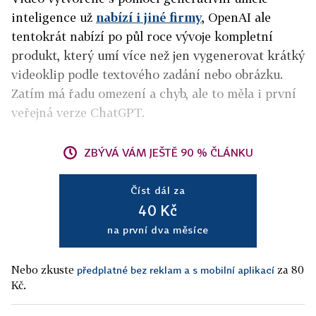
inteligence už
nabízí i jiné firmy
, OpenAI ale
tentokrát nabízí po půl roce vývoje kompletní
produkt, který umí více než jen vygenerovat krátký
videoklip podle textového zadání nebo obrázku.
Zatím má řadu omezení a chyb, ale to měla i první
veřejná verze ChatGPT.
ZBÝVÁ VÁM JEŠTĚ 90 % ČLÁNKU
Číst dál za
40 Kč
na první dva měsíce
Nebo zkuste
za 80
předplatné bez reklam a s mobilní aplikací
Kč.