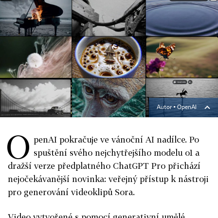
Autor ▪
OpenAI
O
penAI pokračuje ve vánoční AI nadílce. Po
spuštění svého nejchytřejšího modelu o1 a
dražší verze předplatného ChatGPT Pro přichází
nejočekávanější novinka: veřejný přístup k nástroji
pro generování videoklipů Sora.
Video vytvořené s pomocí generativní umělé