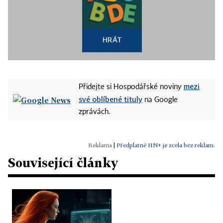
HRÁT
mezi
Přidejte si Hospodářské noviny
své oblíbené tituly
na Google
zprávách.
|
Předplatné HN+ je zcela bez reklam.
Související články