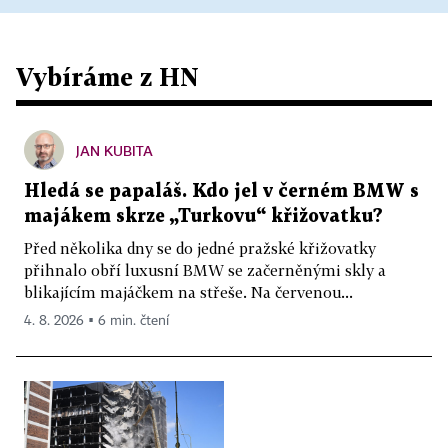
Vybíráme z HN
JAN KUBITA
Hledá se papaláš. Kdo jel v černém BMW s
majákem skrze „Turkovu“ křižovatku?
Před několika dny se do jedné pražské křižovatky
přihnalo obří luxusní BMW se začerněnými skly a
blikajícím majáčkem na střeše. Na červenou...
4. 8. 2026 ▪ 6 min. čtení