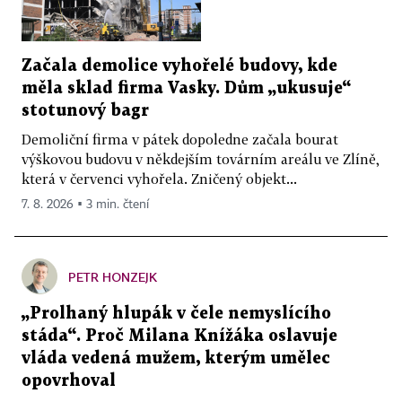
Začala demolice vyhořelé budovy, kde
měla sklad firma Vasky. Dům „ukusuje“
stotunový bagr
Demoliční firma v pátek dopoledne začala bourat
výškovou budovu v někdejším továrním areálu ve Zlíně,
která v červenci vyhořela. Zničený objekt...
7. 8. 2026 ▪ 3 min. čtení
PETR HONZEJK
„Prolhaný hlupák v čele nemyslícího
stáda“. Proč Milana Knížáka oslavuje
vláda vedená mužem, kterým umělec
opovrhoval