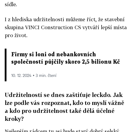
sídle.
I z hlediska udržitelnosti můžeme říct, že stavební
skupina VINCI Construction CS vytváří lepší místa
pro život.
Firmy si loni od nebankovních
společností půjčily skoro 2,5 bilionu Kč
10. 12. 2024 ▪ 3 min. čtení
Udržitelností se dnes zaštiťuje leckdo. Jak
lze podle vás rozpoznat, kdo to myslí vážně
a kdo pro udržitelnost také dělá účelné
kroky?
Nejlepším rádcem tu asi bude starý dobrý selský