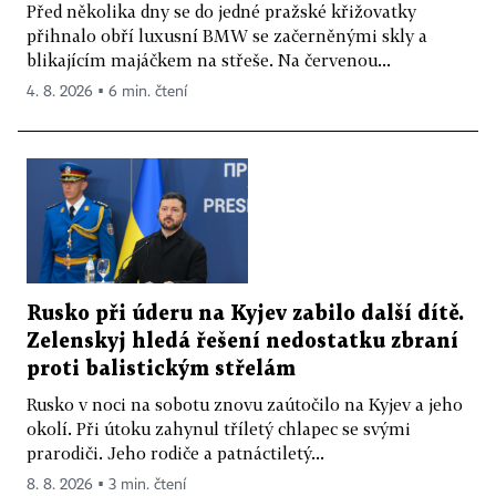
Před několika dny se do jedné pražské křižovatky
přihnalo obří luxusní BMW se začerněnými skly a
blikajícím majáčkem na střeše. Na červenou...
4. 8. 2026 ▪ 6 min. čtení
Rusko při úderu na Kyjev zabilo další dítě.
Zelenskyj hledá řešení nedostatku zbraní
proti balistickým střelám
Rusko v noci na sobotu znovu zaútočilo na Kyjev a jeho
okolí. Při útoku zahynul tříletý chlapec se svými
prarodiči. Jeho rodiče a patnáctiletý...
8. 8. 2026 ▪ 3 min. čtení