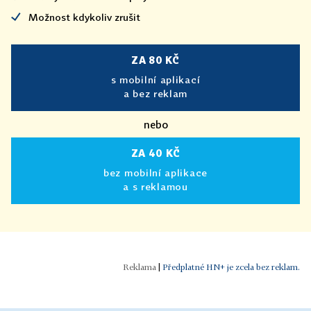
Možnost kdykoliv zrušit
ZA 80 KČ
s mobilní aplikací
a bez reklam
nebo
ZA 40 KČ
bez mobilní aplikace
a s reklamou
|
Předplatné HN+ je zcela bez reklam.