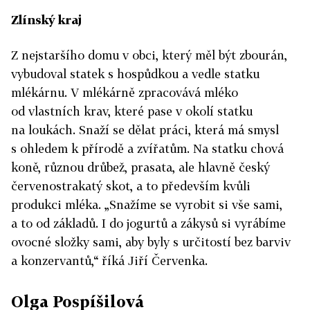
Zlínský kraj
Z nejstaršího domu v obci, který měl být zbourán,
vybudoval statek s hospůdkou a vedle statku
mlékárnu. V mlékárně zpracovává mléko
od vlastních krav, které pase v okolí statku
na loukách. Snaží se dělat práci, která má smysl
s ohledem k přírodě a zvířatům. Na statku chová
koně, různou drůbež, prasata, ale hlavně český
červenostrakatý skot, a to především kvůli
produkci mléka. „Snažíme se vyrobit si vše sami,
a to od základů. I do jogurtů a zákysů si vyrábíme
ovocné složky sami, aby byly s určitostí bez barviv
a konzervantů,“ říká Jiří Červenka.
Olga Pospíšilová