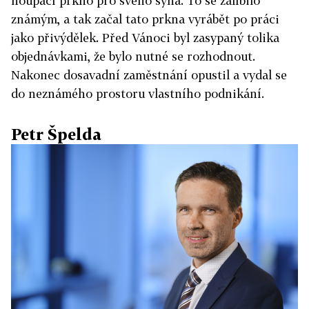
houpací prkno pro svého syna. To se zalíbilo
známým, a tak začal tato prkna vyrábět po práci
jako přivýdělek. Před Vánoci byl zasypaný tolika
objednávkami, že bylo nutné se rozhodnout.
Nakonec dosavadní zaměstnání opustil a vydal se
do neznámého prostoru vlastního podnikání.
Petr Špelda