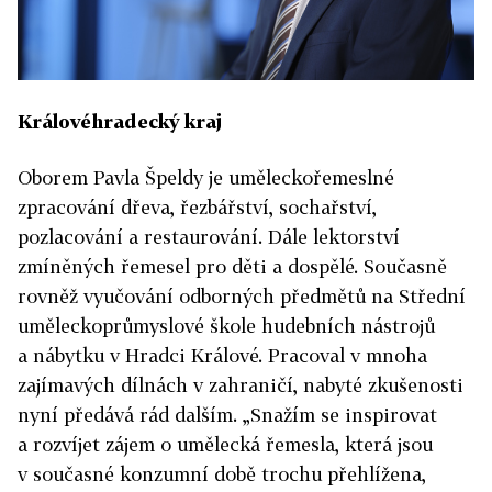
Královéhradecký kraj
Oborem Pavla Špeldy je uměleckořemeslné
zpracování dřeva, řezbářství, sochařství,
pozlacování a restaurování. Dále lektorství
zmíněných řemesel pro děti a dospělé. Současně
rovněž vyučování odborných předmětů na Střední
uměleckoprůmyslové škole hudebních nástrojů
a nábytku v Hradci Králové. Pracoval v mnoha
zajímavých dílnách v zahraničí, nabyté zkušenosti
nyní předává rád dalším. „Snažím se inspirovat
a rozvíjet zájem o umělecká řemesla, která jsou
v současné konzumní době trochu přehlížena,