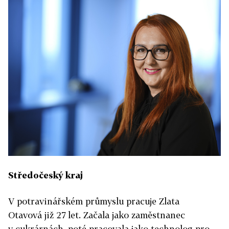
Středočeský kraj
V potravinářském průmyslu pracuje Zlata
Otavová již 27 let. Začala jako zaměstnanec
v cukrárnách, poté pracovala jako technolog pro