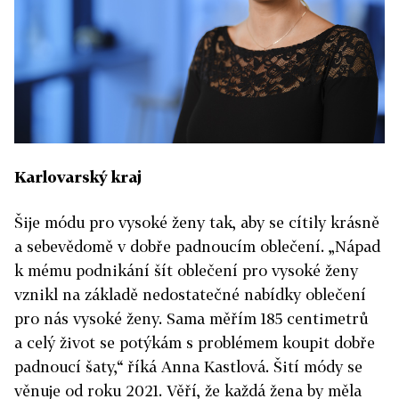
Karlovarský kraj
Šije módu pro vysoké ženy tak, aby se cítily krásně
a sebevědomě v dobře padnoucím oblečení. „Nápad
k mému podnikání šít oblečení pro vysoké ženy
vznikl na základě nedostatečné nabídky oblečení
pro nás vysoké ženy. Sama měřím 185 centimetrů
a celý život se potýkám s problémem koupit dobře
padnoucí šaty,“ říká Anna Kastlová. Šití módy se
věnuje od roku 2021. Věří, že každá žena by měla