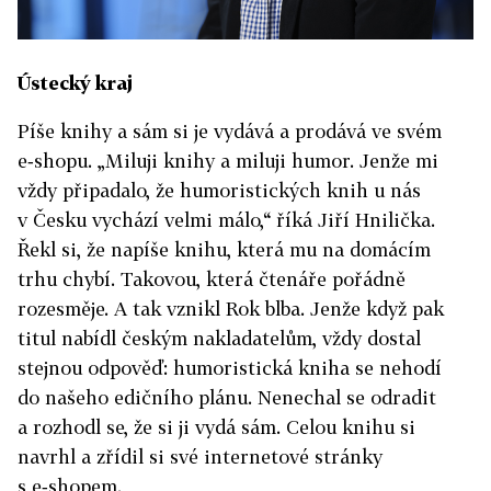
Ústecký kraj
Píše knihy a sám si je vydává a prodává ve svém
e‑shopu. „Miluji knihy a miluji humor. Jenže mi
vždy připadalo, že humoristických knih u nás
v Česku vychází velmi málo,“ říká Jiří Hnilička.
Řekl si, že napíše knihu, která mu na domácím
trhu chybí. Takovou, která čtenáře pořádně
rozesměje. A tak vznikl Rok blba. Jenže když pak
titul nabídl českým nakladatelům, vždy dostal
stejnou odpověď: humoristická kniha se nehodí
do našeho edičního plánu. Nenechal se odradit
a rozhodl se, že si ji vydá sám. Celou knihu si
navrhl a zřídil si své internetové stránky
s e‑shopem.