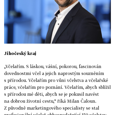
Jihočeský kraj
„Včelařím. S láskou, vášní, pokorou, fascinován
dovednostmi včel a jejich naprostým souzněním
s přírodou. Včelařím pro vůni včelstva a včelařské
práce, včelařím pro poznání. Včelařím, abych sblížil
s přírodou mé děti, abych se je pokusil navést
na dobrou životní cestu,“ říká Milan Čaloun.
Z původně marketingového specialisty se stal
profesionální včelař obhospodařující 150 včelstev.