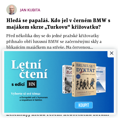
JAN KUBITA
Hledá se papaláš. Kdo jel v černém BMW s
majákem skrze „Turkovu“ křižovatku?
Před několika dny se do jedné pražské křižovatky
přihnalo obří luxusní BMW se začerněnými skly a
blikajícím majáčkem na střeše. Na červenou...
×
4. 8. 2026 ▪ 6 min. čtení
Rusko při úderu na Kyjev zabilo další dítě.
Zelenskyj hledá řešení nedostatku zbraní