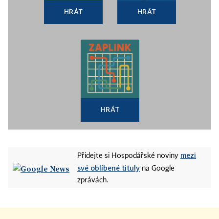
HRÁT
HRÁT
HRÁT
mezi
Přidejte si Hospodářské noviny
své oblíbené tituly
na Google
zprávách.