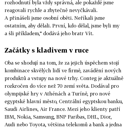
rozhodnutí byla vždy správná, ale pokaždé jsme
reagovali rychle a zbytečně nevyčkávali.
A přinášeli jsme osobní oběti. Neříkali jsme
ostatním, aby dělali. První, kdo dělal, jsme byli my
a šli příkladem,“ dodává jeho bratr Vít.
Začátky s kladivem v ruce
Oba se shodují na tom, že za jejich úspěchem stojí
kombinace skvělých lidí ve firmě, zavádění nových
produktů a vstupy na nové trhy. Conteg je aktuálně
rozkročen do více než 70 zemí světa. Dodával pro
olympijské hry v Athénách a Turíně, pro nové
egyptské hlavní město, Centrální egyptskou banku,
Saudi Airlines, Air France. Mezi jeho klienty patří
IBM, Nokia, Samsung, BNP Paribas, DHL, Dior,
Audi nebo Toyota, většina telekomů a bank a jedna