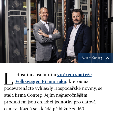
Autor ▪
Conteg
L
etošním absolutním
vítězem soutěže
Volkswagen Firma roku
, kterou už
podevatenácté vyhlásily Hospodářské noviny, se
stala firma Conteg. Jejím nejnáročnějším
produktem jsou chladicí jednotky pro datová
centra. Každá se skládá přibližně ze 160