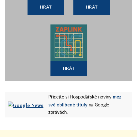
HRÁT
HRÁT
HRÁT
mezi
Přidejte si Hospodářské noviny
své oblíbené tituly
na Google
zprávách.