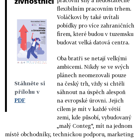
živnostníci
pracovní síly a nedostatečně
flexibilním pracovním trhem.
Voláčkovi by také uvítali
pobídky pro více zahraničních
firem, které budou v tuzemsku
budovat velká datová centra.
Oba bratři se netají velkými
ambicemi. Nikdy se ve svých
plánech neomezovali pouze
Stáhněte si
na český trh, vždy si chtěli
přílohu v
sáhnout na úspěch alespoň
PDF
na evropské úrovni. Jejich
cílem je mít v každé větší
zemi, kde působí, vybudovaný
„malý Conteg“, mít na jednom
místě obchodníky, technickou podporu, marketing