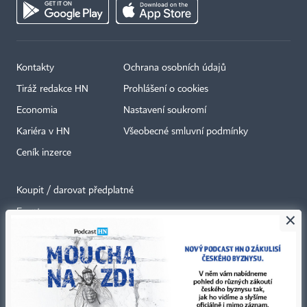
Kontakty
Ochrana osobních údajů
Tiráž redakce HN
Prohlášení o cookies
Economia
Nastavení soukromí
Kariéra v HN
Všeobecné smluvní podmínky
Ceník inzerce
Koupit / darovat předplatné
Eventy
×
Newslettery
RSS kanály
Autorská práva vykonává vydavatel. Bez písemného svolení vydavatele je