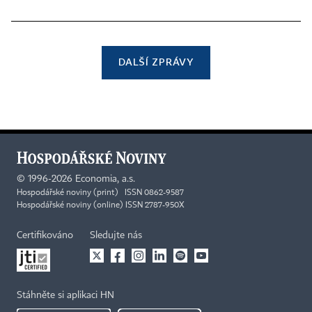
DALŠÍ ZPRÁVY
©
1996-2026
Economia, a.s.
Hospodářské noviny (print) ISSN 0862-9587
Hospodářské noviny (online) ISSN 2787-950X
Certifikováno
Sledujte nás
Stáhněte si aplikaci HN