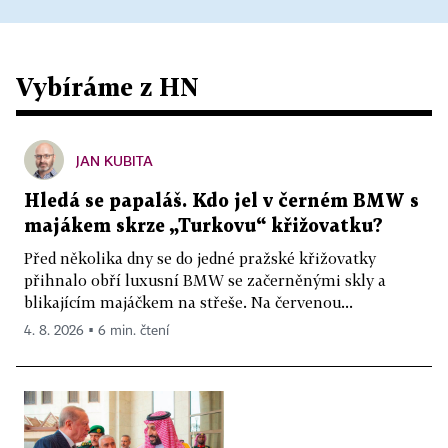
Vybíráme z HN
JAN KUBITA
Hledá se papaláš. Kdo jel v černém BMW s
majákem skrze „Turkovu“ křižovatku?
Před několika dny se do jedné pražské křižovatky
přihnalo obří luxusní BMW se začerněnými skly a
blikajícím majáčkem na střeše. Na červenou...
4. 8. 2026 ▪ 6 min. čtení