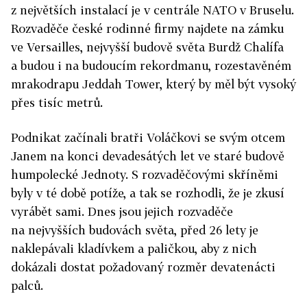
z největších instalací je v centrále NATO v Bruselu.
Rozvaděče české rodinné firmy najdete na zámku
ve Versailles, nejvyšší budově světa Burdž Chalífa
a budou i na budoucím rekordmanu, rozestavěném
mrakodrapu Jeddah Tower, který by měl být vysoký
přes tisíc metrů.
Podnikat začínali bratři Voláčkovi se svým otcem
Janem na konci devadesátých let ve staré budově
humpolecké Jednoty. S rozvaděčovými skříněmi
byly v té době potíže, a tak se rozhodli, že je zkusí
vyrábět sami. Dnes jsou jejich rozvaděče
na nejvyšších budovách světa, před 26 lety je
naklepávali kladívkem a paličkou, aby z nich
dokázali dostat požadovaný rozměr devatenácti
palců.