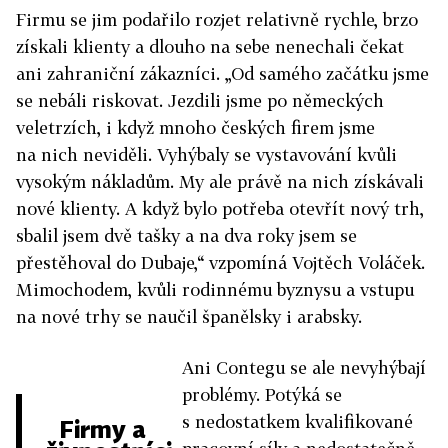
Firmu se jim podařilo rozjet relativně rychle, brzo
získali klienty a dlouho na sebe nenechali čekat
ani zahraniční zákazníci. „Od samého začátku jsme
se nebáli riskovat. Jezdili jsme po německých
veletrzích, i když mnoho českých firem jsme
na nich neviděli. Vyhýbaly se vystavování kvůli
vysokým nákladům. My ale právě na nich získávali
nové klienty. A když bylo potřeba otevřít nový trh,
sbalil jsem dvě tašky a na dva roky jsem se
přestěhoval do Dubaje,“ vzpomíná Vojtěch Voláček.
Mimochodem, kvůli rodinnému byznysu a vstupu
na nové trhy se naučil španělsky i arabsky.
Ani Contegu se ale nevyhýbají
problémy. Potýká se
s nedostatkem kvalifikované
Firmy a