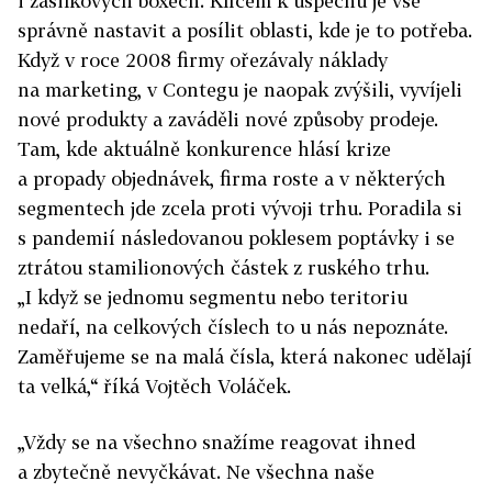
i zásilkových boxech. Klíčem k úspěchu je vše
správně nastavit a posílit oblasti, kde je to potřeba.
Když v roce 2008 firmy ořezávaly náklady
na marketing, v Contegu je naopak zvýšili, vyvíjeli
nové produkty a zaváděli nové způsoby prodeje.
Tam, kde aktuálně konkurence hlásí krize
a propady objednávek, firma roste a v některých
segmentech jde zcela proti vývoji trhu. Poradila si
s pandemií následovanou poklesem poptávky i se
ztrátou stamilionových částek z ruského trhu.
„I když se jednomu segmentu nebo teritoriu
nedaří, na celkových číslech to u nás nepoznáte.
Zaměřujeme se na malá čísla, která nakonec udělají
ta velká,“ říká Vojtěch Voláček.
„Vždy se na všechno snažíme reagovat ihned
a zbytečně nevyčkávat. Ne všechna naše