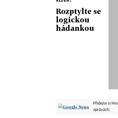
Rozptylte se
logickou
hádankou
Přidejte si H
zprávách.