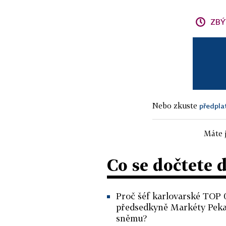
ZBÝ
Nebo zkuste
předpla
Máte j
Co se dočtete 
Proč šéf karlovarské TOP 
předsedkyně Markéty Pek
sněmu?