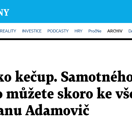
ARCHIV
REALITY
INVESTICE
PODCASTY
HRY
PročNe
D
ko kečup. Samotného 
o můžete skoro ke v
tranu Adamovič