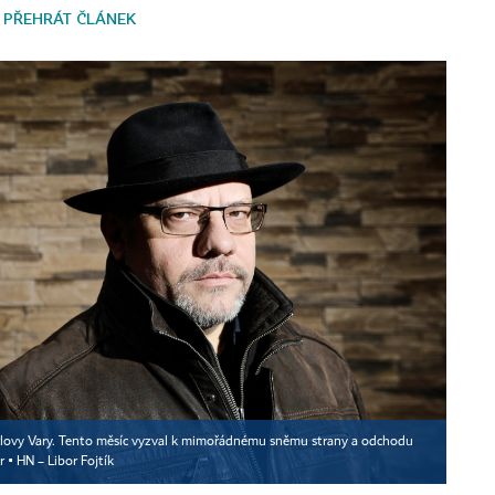
PŘEHRÁT ČLÁNEK
rlovy Vary. Tento měsíc vyzval k mimořádnému sněmu strany a odchodu
r ▪
HN – Libor Fojtík