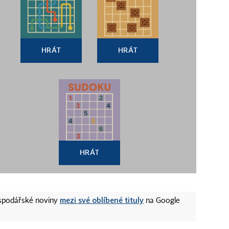
HRÁT
HRÁT
HRÁT
mezi své oblíbené tituly
ospodářské noviny
na Google