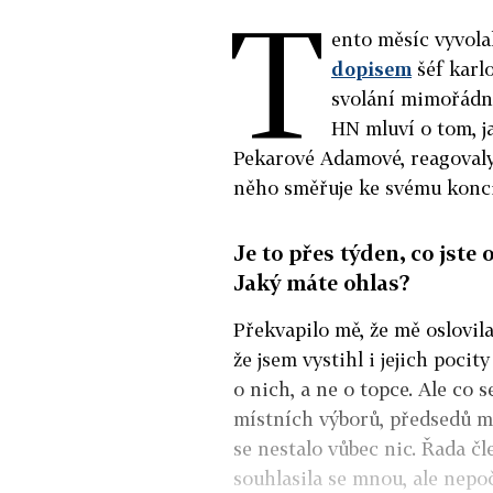
T
ento měsíc vyvola
dopisem
šéf karl
svolání mimořádn
HN mluví o tom, j
Pekarové Adamové, reagovaly 
něho směřuje ke svému konci
Je to přes týden, co jst
Jaký máte ohlas?
Překvapilo mě, že mě oslovila
že jsem vystihl i jejich pocit
o nich, a ne o topce. Ale co 
místních výborů, předsedů mí
se nestalo vůbec nic. Řada čl
souhlasila se mnou, ale nepo