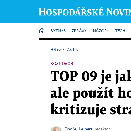
HOME
BYZNYS
ZPRÁVY
NÁZORY
TECH
HN.cz
›
Archiv
ROZHOVOR
TOP 09 je ja
ale použít h
kritizuje s
Ondřej Leinert
redaktor