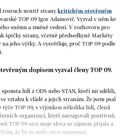
l rozruch uvnitř strany
kritickým otevřeným
ovarské TOP 09 Igor Adamovič. Vyzval v něm ke
ého sněmu a změně vedení. V rozhovoru pro
ak špičky strany, včetně předsedkyně Markéty
na jeho výtky. A vysvětluje, proč TOP 09 podle
.
e otevřeným dopisem vyzval členy TOP 09.
 spousta lidí z ODS nebo STAN, kteří mi sdělili,
y ve vztahu k vládě a jejich stranám. Že jsem psal
se týče TOP 09, s výjimkou několika lidí, členů
stních organizací, kteří zareagovali pozitivně,
enů TOP 09 sice moje slova se zájmem přijala a
čítám, že by to mělo něco znamenat.