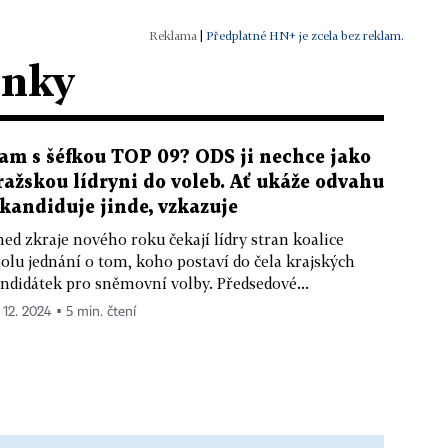
|
Předplatné HN+ je zcela bez reklam.
ánky
am s šéfkou TOP 09? ODS ji nechce jako
ražskou lídryni do voleb. Ať ukáže odvahu
 kandiduje jinde, vzkazuje
ed zkraje nového roku čekají lídry stran koalice
olu jednání o tom, koho postaví do čela krajských
ndidátek pro sněmovní volby. Předsedové...
 12. 2024 ▪ 5 min. čtení