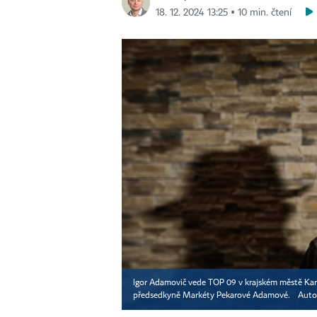
18. 12. 2024 13:25 ▪ 10 min. čtení
Igor Adamovič vede TOP 09 v krajském městě Ka
předsedkyně Markéty Pekarové Adamové.
Auto