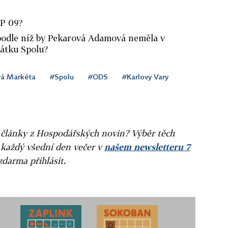
OP 09?
podle níž by Pekarová Adamová neměla v
átku Spolu?
á Markéta
#Spolu
#ODS
#Karlovy Vary
ní články z Hospodářských novin? Výběr těch
 každý všední den večer v
našem newsletteru 7
zdarma přihlásit.