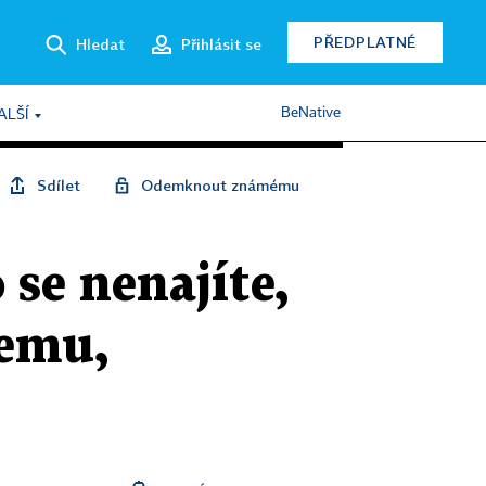
PŘEDPLATNÉ
Hledat
Přihlásit se
BeNative
ALŠÍ
Sdílet
Odemknout známému
se nenajíte,
šemu,