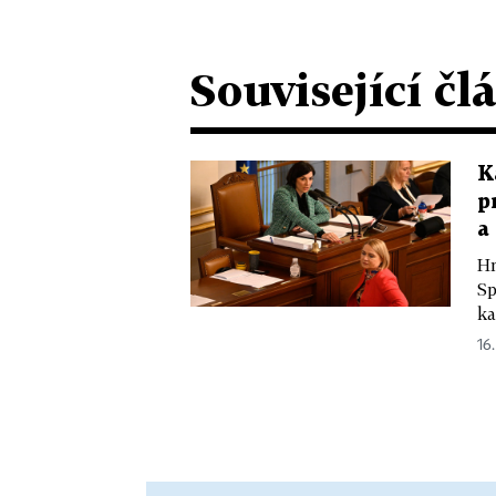
Související čl
K
p
a
Hn
Sp
ka
16.