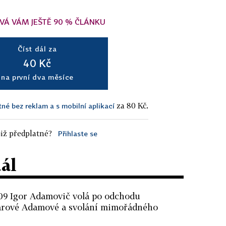
VÁ VÁM JEŠTĚ 90 % ČLÁNKU
Číst dál za
40 Kč
na první dva měsíce
za 80 Kč.
tné bez reklam a s mobilní aplikací
iž předplatné?
Přihlaste se
dál
09 Igor Adamovič volá po odchodu
arové Adamové a svolání mimořádného