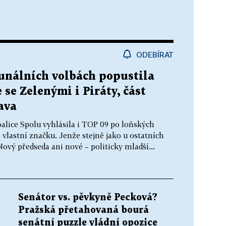
ODEBÍRAT
unálních volbách popustila
 se Zelenými i Piráty, část
ava
alice Spolu vyhlásila i TOP 09 po loňských
lastní značku. Jenže stejně jako u ostatních
ový předseda ani nové – politicky mladší...
Senátor vs. pěvkyně Pecková?
Pražská přetahovaná bourá
senátní puzzle vládní opozice