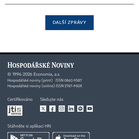
DALŠÍ ZPRÁVY
©
1996-2026
Economia, a.s.
Hospodářské noviny (print) ISSN 0862-9587
Hospodářské noviny (online) ISSN 2787-950X
Certifikováno
Sledujte nás
Stáhněte si aplikaci HN