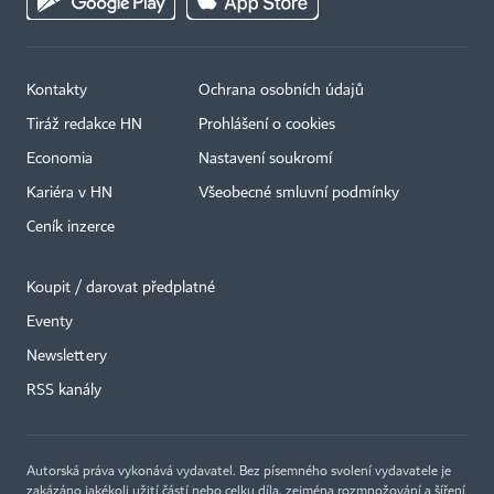
Kontakty
Ochrana osobních údajů
Tiráž redakce HN
Prohlášení o cookies
Economia
Nastavení soukromí
Kariéra v HN
Všeobecné smluvní podmínky
Ceník inzerce
Koupit / darovat předplatné
Eventy
×
Newslettery
RSS kanály
Autorská práva vykonává vydavatel. Bez písemného svolení vydavatele je
zakázáno jakékoli užití částí nebo celku díla, zejména rozmnožování a šíření