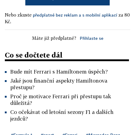
Nebo zkuste
za 80
předplatné bez reklam a s mobilní aplikací
Kč.
Máte již předplatné?
Přihlaste se
Co se dočtete dál
Bude mít Ferrari s Hamiltonem úspěch?
Jaké jsou finanční aspekty Hamiltonova
přestupu?
Proč je motivace Ferrari při přestupu tak
důležitá?
Co očekávat od letošní sezony F1 a dalších
jezdců?
#Formule 1
#sport
#Ferrari
#Mercedes-Benz