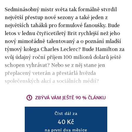
Sedminásobný mistr světa tak formálně stvrdil
největší přestup nové sezony a také jeden z
největších taháků pro formulové fanoušky. Bude
letos v lednu čtyřicetiletý Brit rychlejší než jeho
nový mimořádně talentovaný a o poznání mladší
týmový kolega Charles Leclerc? Bude Hamilton za
svůj údajný roční příjem 100 milionů dolarů ještě
schopen vyhrávat? Nebo se z něj stane jen
přeplacený veterán a přestárlá hvězda
společenských akcí a sociálních médií?
ZBÝVÁ VÁM JEŠTĚ 90 % ČLÁNKU
Číst dál za
40 Kč
na první dva měsíce