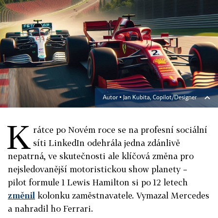
Autor ▪
Jan Kubita, Copilot/Designer
K
rátce po Novém roce se na profesní sociální
síti LinkedIn odehrála jedna zdánlivě
nepatrná, ve skutečnosti ale klíčová změna pro
nejsledovanější motoristickou show planety –
pilot formule 1 Lewis Hamilton si po 12 letech
změnil
kolonku zaměstnavatele. Vymazal Mercedes
a nahradil ho Ferrari.