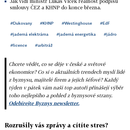
Jak vidí ministr Lukáš Vlček reálnost podpisu
smlouvy ČEZ a KHNP do konce března.
#Dukovany
#KHNP
#Westinghouse
#EdF
#jaderná elektrárna
#jaderná energetika
#jádro
#licence
#arbitráž
Chcete vědět, co se děje v české a světové
ekonomice? Co si o aktuálních trendech myslí lidé
z byznysu, majitelé firem a jejich šéfové? Každý
týden v pátek vám naši top autoři přinášejí výběr
toho nejlepšího a pohled z byznysové strany.
Odebírejte Byznys newsletter.
Rozrušily vás zprávy a cítíte stres?