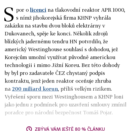
S
por o
licenci
na tlakovodní reaktor APR 1000,
s nímž jihokorejská firma KHNP vyhrála
zakázku na stavbu dvou bloků elektrárny v
Dukovanech, spěje ke konci. Několik zdrojů
blízkých jadernému tendru HN potvrdilo, že
americký Westinghouse souhlasí s dohodou, jež
Korejcům umožní využívat původně americkou
technologii i mimo Jižní Koreu. Bez této dohody
by byl pro zadavatele ČEZ chystaný podpis
kontraktu, jenž jeden reaktor oceňuje zhruba
na
200 miliard korun
, příliš velkým rizikem.
Vyřešení sporu mezi Westinghousem a KHNP loni
jako jednu z podmínek pro uzavření smlouvy zmínil
poradce pro národní bezpečnost Tomáš Pojar.
ZBÝVÁ VÁM JEŠTĚ 80 % ČLÁNKU