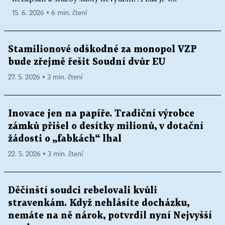
15. 6. 2026 ▪ 6 min. čtení
Stamilionové odškodné za monopol VZP
bude zřejmě řešit Soudní dvůr EU
27. 5. 2026 ▪ 3 min. čtení
Inovace jen na papíře. Tradiční výrobce
zámků přišel o desítky milionů, v dotační
žádosti o „fabkách“ lhal
22. 5. 2026 ▪ 3 min. čtení
Děčínští soudci rebelovali kvůli
stravenkám. Když nehlásíte docházku,
nemáte na ně nárok, potvrdil nyní Nejvyšší