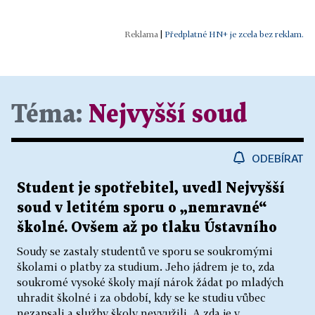
|
Předplatné HN+ je zcela bez reklam.
Téma:
Nejvyšší soud
ODEBÍRAT
Student je spotřebitel, uvedl Nejvyšší
soud v letitém sporu o „nemravné“
školné. Ovšem až po tlaku Ústavního
Soudy se zastaly studentů ve sporu se soukromými
školami o platby za studium. Jeho jádrem je to, zda
soukromé vysoké školy mají nárok žádat po mladých
uhradit školné i za období, kdy se ke studiu vůbec
nezapsali a služby školy nevyužili. A zda je v...