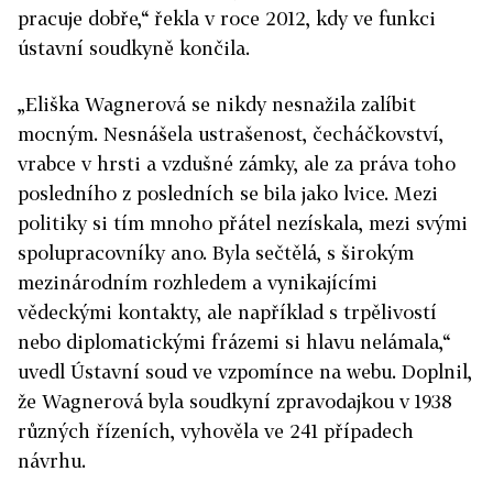
pracuje dobře,“ řekla v roce 2012, kdy ve funkci
ústavní soudkyně končila.
„Eliška Wagnerová se nikdy nesnažila zalíbit
mocným. Nesnášela ustrašenost, čecháčkovství,
vrabce v hrsti a vzdušné zámky, ale za práva toho
posledního z posledních se bila jako lvice. Mezi
politiky si tím mnoho přátel nezískala, mezi svými
spolupracovníky ano. Byla sečtělá, s širokým
mezinárodním rozhledem a vynikajícími
vědeckými kontakty, ale například s trpělivostí
nebo diplomatickými frázemi si hlavu nelámala,“
uvedl Ústavní soud ve vzpomínce na webu. Doplnil,
že Wagnerová byla soudkyní zpravodajkou v 1938
různých řízeních, vyhověla ve 241 případech
návrhu.