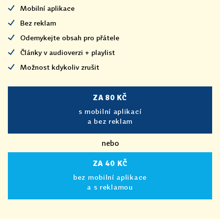
Mobilní aplikace
Bez reklam
Odemykejte obsah pro přátele
Články v audioverzi + playlist
Možnost kdykoliv zrušit
ZA 80 KČ
s mobilní aplikací
a bez reklam
nebo
ZA 40 KČ
bez mobilní aplikace
a s reklamou