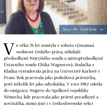
Autor ▪
HN – Tomáš Škoda
V
e věku 76 let zemřela v sobotu významná
osobnost českého práva, někdejší
předsedkyně Nejvyššího soudu a místopředsedkyně
Ústavního soudu Eliška Wagnerová. Rodačka z
Kladna vystudovala práva na Univerzitě Karlově v
Praze. Rok pracovala jako podniková právnička,
poté několik let jako advokátka. V roce 1982 odešla
do emigrace. Nejprve do Spolkové republiky
Německo, kde pracovala jako právní poradkyně a
novinářka, mimo jiné i v československé sekci