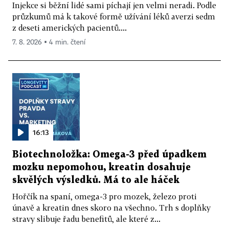
Injekce si běžní lidé sami píchají jen velmi neradi. Podle
průzkumů má k takové formě užívání léků averzi sedm
z deseti amerických pacientů....
7. 8. 2026 ▪ 4 min. čtení
16:13
Biotechnoložka: Omega-3 před úpadkem
mozku nepomohou, kreatin dosahuje
skvělých výsledků. Má to ale háček
Hořčík na spaní, omega-3 pro mozek, železo proti
únavě a kreatin dnes skoro na všechno. Trh s doplňky
stravy slibuje řadu benefitů, ale které z...