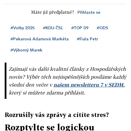
Máte již předplatné?
Přihlaste se
#Volby 2025
#KDU-ČSL
#TOP 09
#ODS
#Pekarová Adamová Markéta
#Fiala Petr
#Výborný Marek
Zajímají vás další kvalitní články z Hospodářských
novin? Výběr těch nejúspěšnějších posíláme každý
všední den večer v
našem newsletteru 7 v SEDM
,
který si můžete zdarma přihlásit.
Rozrušily vás zprávy a cítíte stres?
Rozptylte se logickou