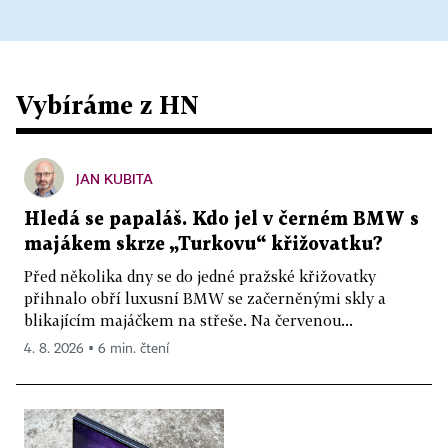
Vybíráme z HN
JAN KUBITA
Hledá se papaláš. Kdo jel v černém BMW s
majákem skrze „Turkovu“ křižovatku?
Před několika dny se do jedné pražské křižovatky
přihnalo obří luxusní BMW se začerněnými skly a
blikajícím majáčkem na střeše. Na červenou...
4. 8. 2026 ▪ 6 min. čtení