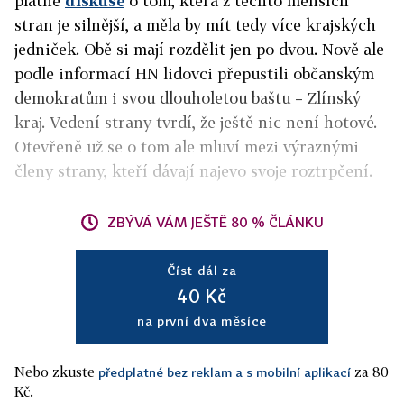
platné
diskuse
o tom, která z těchto menších
stran je silnější, a měla by mít tedy více krajských
jedniček. Obě si mají rozdělit jen po dvou. Nově ale
podle informací HN lidovci přepustili občanským
demokratům i svou dlouholetou baštu – Zlínský
kraj. Vedení strany tvrdí, že ještě nic není hotové.
Otevřeně už se o tom ale mluví mezi výraznými
členy strany, kteří dávají najevo svoje roztrpčení.
ZBÝVÁ VÁM JEŠTĚ 80 % ČLÁNKU
Číst dál za
40 Kč
na první dva měsíce
Nebo zkuste
za 80
předplatné bez reklam a s mobilní aplikací
Kč.