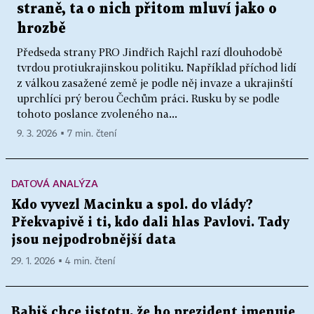
straně, ta o nich přitom mluví jako o
hrozbě
Předseda strany PRO Jindřich Rajchl razí dlouhodobě
tvrdou protiukrajinskou politiku. Například příchod lidí
z válkou zasažené země je podle něj invaze a ukrajinští
uprchlíci prý berou Čechům práci. Rusku by se podle
tohoto poslance zvoleného na...
9. 3. 2026 ▪ 7 min. čtení
DATOVÁ ANALÝZA
Kdo vyvezl Macinku a spol. do vlády?
Překvapivě i ti, kdo dali hlas Pavlovi. Tady
jsou nejpodrobnější data
29. 1. 2026 ▪ 4 min. čtení
Babiš chce jistotu, že ho prezident jmenuje