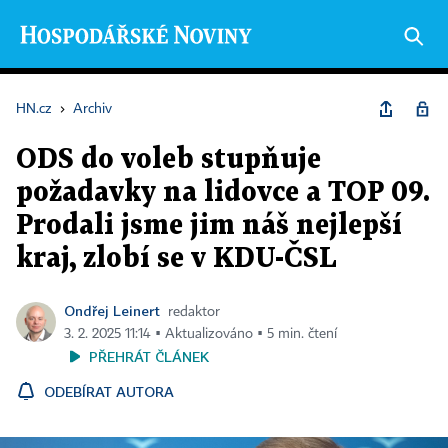
HN.cz
›
Archiv
ODS do voleb stupňuje
požadavky na lidovce a TOP 09.
Prodali jsme jim náš nejlepší
kraj, zlobí se v KDU-ČSL
Ondřej Leinert
redaktor
3. 2. 2025 11:14 ▪ Aktualizováno ▪ 5 min. čtení
PŘEHRÁT ČLÁNEK
ODEBÍRAT AUTORA