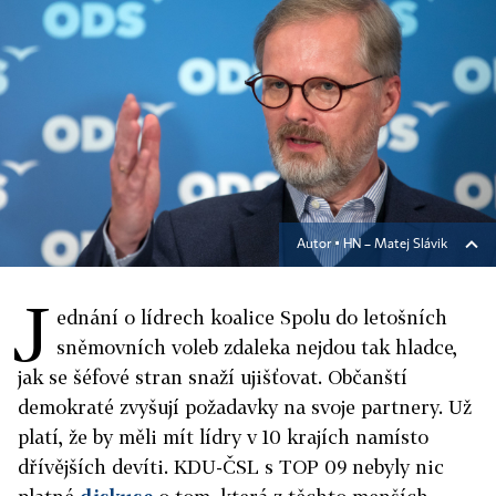
Autor ▪
HN – Matej Slávik
J
ednání o lídrech koalice Spolu do letošních
sněmovních voleb zdaleka nejdou tak hladce,
jak se šéfové stran snaží ujišťovat. Občanští
demokraté zvyšují požadavky na svoje partnery. Už
platí, že by měli mít lídry v 10 krajích namísto
dřívějších devíti. KDU-ČSL s TOP 09 nebyly nic