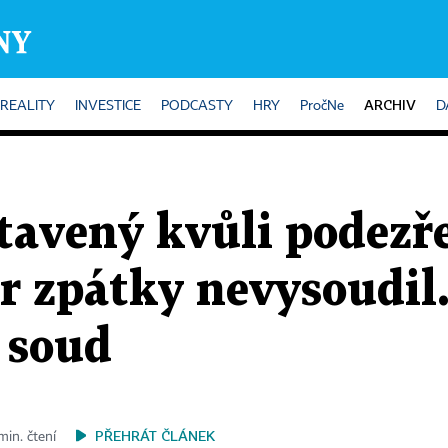
ARCHIV
REALITY
INVESTICE
PODCASTY
HRY
PročNe
D
tavený kvůli podezře
r zpátky nevysoudil
 soud
PŘEHRÁT ČLÁNEK
min. čtení