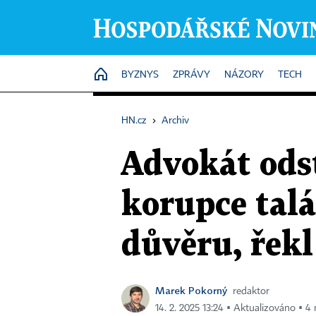
HOME
BYZNYS
ZPRÁVY
NÁZORY
TECH
HN.cz
›
Archiv
Advokát ods
korupce talá
důvěru, řekl
Marek Pokorný
redaktor
14. 2. 2025 13:24 ▪ Aktualizováno ▪ 4 