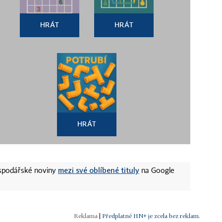
HRÁT
HRÁT
HRÁT
mezi své oblíbené tituly
ospodářské noviny
na Google
|
Předplatné HN+ je zcela bez reklam.