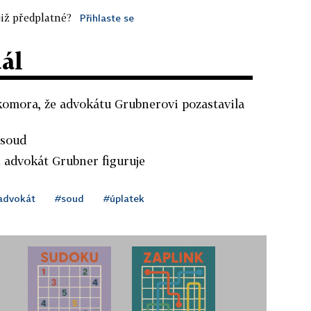
iž předplatné?
Přihlaste se
dál
komora, že advokátu Grubnerovi pozastavila
 soud
 advokát Grubner figuruje
advokát
#soud
#úplatek