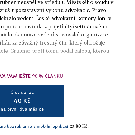
rubner neuspěl ve středu u Městského soudu v
zrušit pozastavení výkonu advokacie. Právo
debralo vedení České advokátní komory loni v
o policie obvinila z přijetí čtyřsettisícového
mu kroku může vedení stavovské organizace
tíhán za závažný trestný čin, který ohrožuje
ie. Grubner proti tomu podal žalobu, kterou
VÁ VÁM JEŠTĚ 90 % ČLÁNKU
Číst dál za
40 Kč
na první dva měsíce
za 80 Kč.
tné bez reklam a s mobilní aplikací