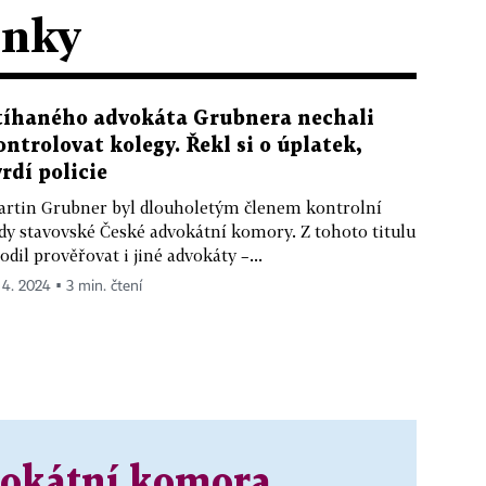
ánky
tíhaného advokáta Grubnera nechali
ontrolovat kolegy. Řekl si o úplatek,
vrdí policie
rtin Grubner byl dlouholetým členem kontrolní
dy stavovské České advokátní komory. Z tohoto titulu
odil prověřovat i jiné advokáty –...
. 4. 2024 ▪ 3 min. čtení
vokátní komora