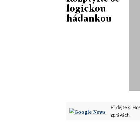
logickou
hádankou
Přidejte si H
zprávách.