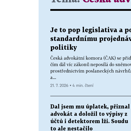
Je to pop legislativa a 
standardnímu projednává
politiky
Česká advokátní komora (ČAK) se přidá
čím dál víc zákonů neposílá do sněm
prostřednictvím poslaneckých návrhů.
a...
21. 7. 2026 ▪ 4 min. čtení
Dal jsem mu úplatek, přiznal
advokát a doložil to výpisy z
účtů i detektorem lži. Soudu
to ale nestačilo