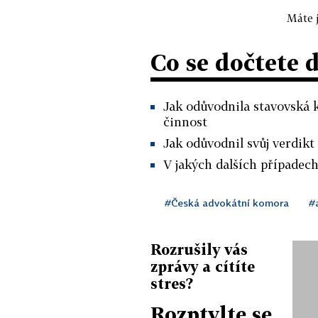
Máte j
Co se dočtete 
Jak odůvodnila stavovská 
činnost
Jak odůvodnil svůj verdikt
V jakých dalších případech
#Česká advokátní komora
#
Rozrušily vás
zprávy a cítíte
stres?
Rozptylte se