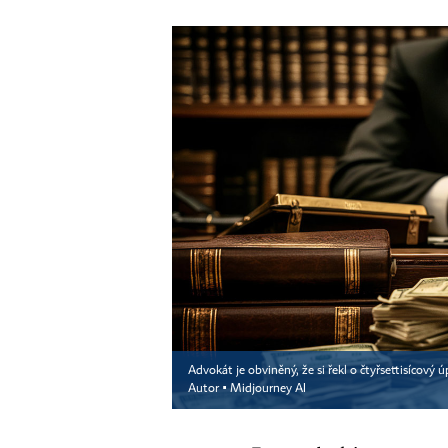
Advokát je obviněný, že si řekl o čtyřsettisícový
Autor ▪
Midjourney AI