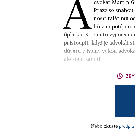
A
dvokát Martin G
Praze se snahou 
nosit talár mu o
březnu poté, co h
úplatku. K tomuto výjimečné
přistoupit, když je advokát s
důvěru v řádný výkon advokac
ale soud zamítl.
ZBÝ
Nebo zkuste
předpla