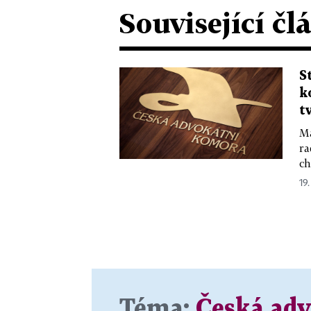
Související čl
S
k
t
Ma
ra
ch
19
Téma:
Česká ad