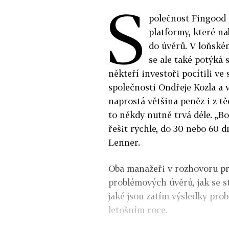
S
polečnost Fingood 
platformy, které n
do úvěrů. V loňské
se ale také potýká
někteří investoři pocítili ve
společnosti Ondřeje Kozla 
naprostá většina peněz i z t
to někdy nutně trvá déle. „Bo
řešit rychle, do 30 nebo 60 dn
Lenner.
Oba manažeři v rozhovoru pro
problémových úvěrů, jak se st
jaké jsou zatím výsledky pro
letošním roce.