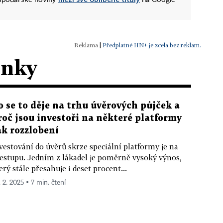
ospodářské noviny
na Google
|
Předplatné HN+ je zcela bez reklam.
ánky
o se to děje na trhu úvěrových půjček a
roč jsou investoři na některé platformy
ak rozzlobení
vestování do úvěrů skrze speciální platformy je na
estupu. Jedním z lákadel je poměrně vysoký výnos,
erý stále přesahuje i deset procent...
. 2. 2025 ▪ 7 min. čtení