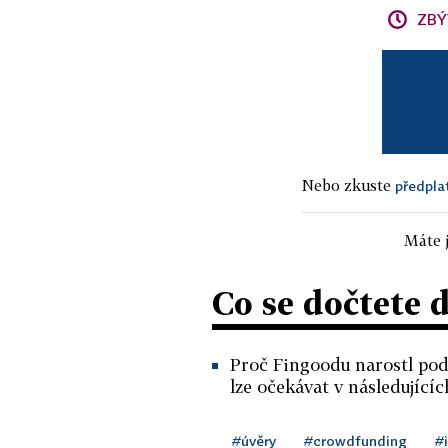
ZBÝ
Nebo zkuste
předpla
Máte j
Co se dočtete 
Proč Fingoodu narostl podí
lze očekávat v následující
#úvěry
#crowdfunding
#