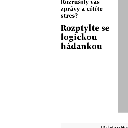
Rozrušily vás
zprávy a cítíte
stres?
Rozptylte se
logickou
hádankou