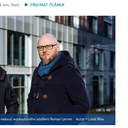
PŘEHRÁT ČLÁNEK
3 min. čtení
 a vedoucí workoutového oddělení Roman Lenner.
Autor ▪
Lukáš Bíba