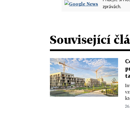
Přidejte si H
zprávách.
Související čl
C
p
t
In
vz
kt
26