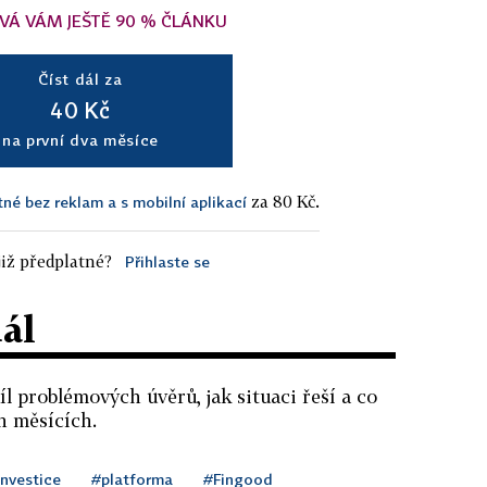
VÁ VÁM JEŠTĚ 90 % ČLÁNKU
Číst dál za
40 Kč
na první dva měsíce
za 80 Kč.
tné bez reklam a s mobilní aplikací
iž předplatné?
Přihlaste se
dál
l problémových úvěrů, jak situaci řeší a co
ch měsících.
investice
#platforma
#Fingood