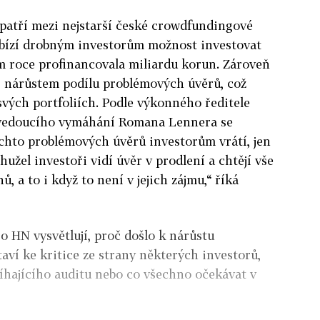
patří mezi nejstarší české crowdfundingové
abízí drobným investorům možnost investovat
m roce profinancovala miliardu korun. Zároveň
 s nárůstem podílu problémových úvěrů, což
 svých portfoliích. Podle výkonného ředitele
a vedoucího vymáhání Romana Lennera se
ěchto problémových úvěrů investorům vrátí, jen
hužel investoři vidí úvěr v prodlení a chtějí vše
ů, a to i když to není v jejich zájmu,“ říká
 HN vysvětlují, proč došlo k nárůstu
aví ke kritice ze strany některých investorů,
bíhajícího auditu nebo co všechno očekávat v