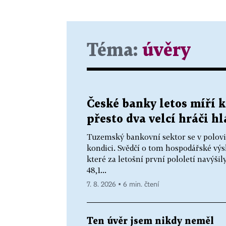
Téma:
úvěry
České banky letos míří 
přesto dva velcí hráči h
Tuzemský bankovní sektor se v polovi
kondici. Svědčí o tom hospodářské výs
které za letošní první pololetí navýšil
48,1...
7. 8. 2026 ▪ 6 min. čtení
Ten úvěr jsem nikdy neměl