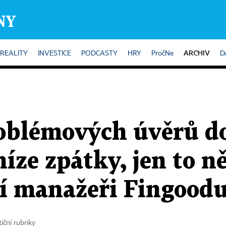
ARCHIV
REALITY
INVESTICE
PODCASTY
HRY
PročNe
D
roblémových úvěrů d
níze zpátky, jen to 
jí manažeři Fingood
iční rubriky