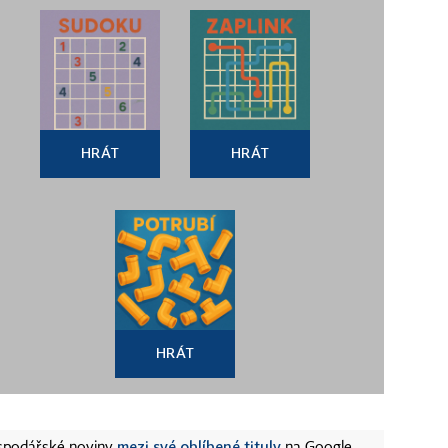
HRÁT
HRÁT
HRÁT
mezi své oblíbené tituly