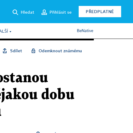
PŘEDPLATNÉ
Hledat
Přihlásit se
BeNative
ALŠÍ
Sdílet
Odemknout známému
ostanou
nějakou dobu
u