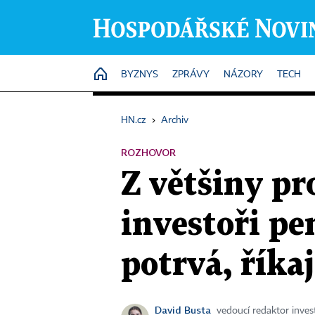
HOME
BYZNYS
ZPRÁVY
NÁZORY
TECH
HN.cz
›
Archiv
ROZHOVOR
Z většiny p
investoři pe
potrvá, říka
David Busta
vedoucí redaktor invest