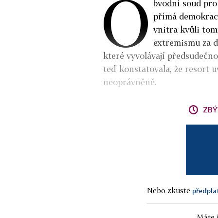
O
bvodní soud pro 
přímá demokraci
vnitra kvůli tom
extremismu za dr
které vyvolávají předsudečn
teď konstatovala, že resort 
neoprávněně.
ZBÝ
Nebo zkuste
předpla
Máte j