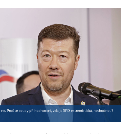
 ne. Proč se soudy při hodnocení, zda je SPD extremistická, neshodnou?