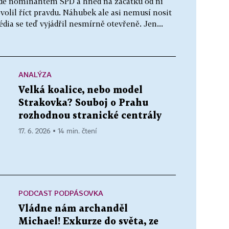
ádě nominantem SPD a hned na začátku od ní
dovolil říct pravdu. Náhubek ale asi nemusí nosit
dia se teď vyjádřil nesmírně otevřeně. Jen...
ANALÝZA
Velká koalice, nebo model
Strakovka? Souboj o Prahu
rozhodnou stranické centrály
17. 6. 2026 ▪ 14 min. čtení
PODCAST PODPÁSOVKA
Vládne nám archanděl
Michael! Exkurze do světa, ze