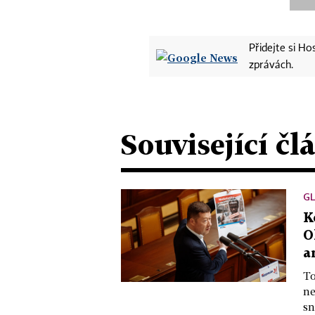
Přidejte si H
zprávách.
Související čl
G
K
O
a
To
ne
sn