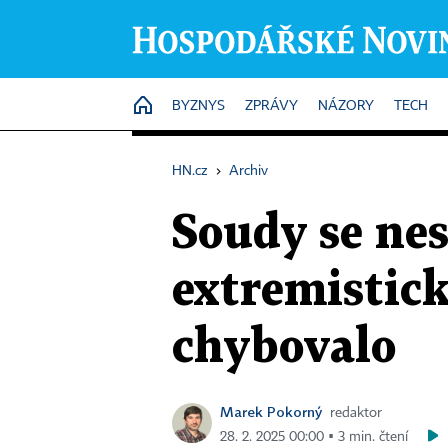
HOME
BYZNYS
ZPRÁVY
NÁZORY
TECH
HN.cz
›
Archiv
Soudy se ne
extremistick
chybovalo
Marek Pokorný
redaktor
28. 2. 2025 00:00 ▪ 3 min. čtení