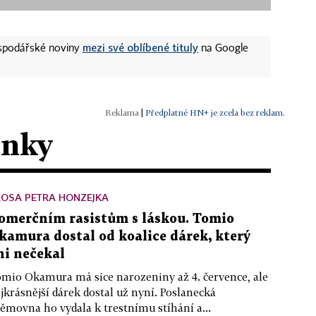
mezi své oblíbené tituly
ospodářské noviny
na Google
|
Předplatné HN+ je zcela bez reklam.
ánky
LOSA PETRA HONZEJKA
omerčním rasistům s láskou. Tomio
kamura dostal od koalice dárek, který
ni nečekal
mio Okamura má sice narozeniny až 4. července, ale
jkrásnější dárek dostal už nyní. Poslanecká
ěmovna ho vydala k trestnímu stíhání a...