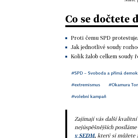
Co se dočtete 
Proti čemu SPD protestuje
Jak jednotlivé soudy rozho
Kolik žalob celkem soudy ře
#SPD – Svoboda a přímá demok
#extremismus
#Okamura To
#volební kampaň
Zajímají vás další kvalit
nejúspěšnějších posíláme
v SEDM
, který si můžete 