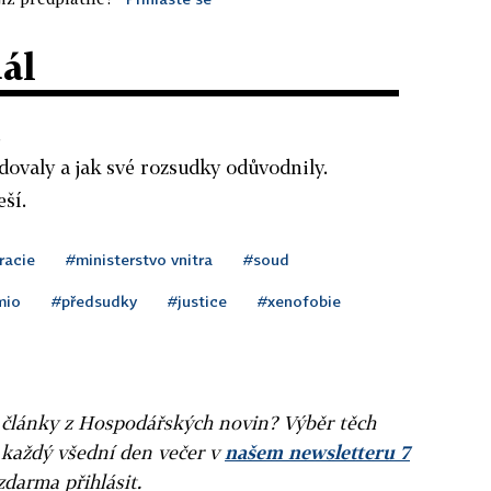
dál
.
dovaly a jak své rozsudky odůvodnily.
ší.
racie
#ministerstvo vnitra
#soud
mio
#předsudky
#justice
#xenofobie
ní články z Hospodářských novin? Výběr těch
 každý všední den večer v
našem newsletteru 7
zdarma přihlásit.