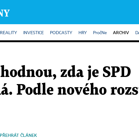
ARCHIV
REALITY
INVESTICE
PODCASTY
HRY
PročNe
D
shodnou, zda je SPD
á. Podle nového roz
PŘEHRÁT ČLÁNEK