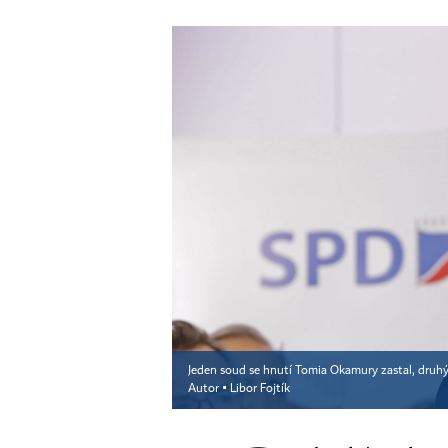
Jeden soud se hnutí Tomia Okamury zastal, druhý
Autor ▪
Libor Fojtík