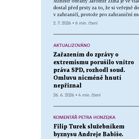
Ministr obrany Jaromír Zůna je ve vl
dostal před prsty za to, že si veřejně 
v zahraničí, protože pro zahraniční mé
2. 7. 2026 ▪ 6 min. čtení
AKTUALIZOVÁNO
Zařazením do zprávy o
extremismu porušilo vnitro
práva SPD, rozhodl soud.
Omluvu nicméně hnutí
nepřiznal
26. 6. 2026 ▪ 4 min. čtení
KOMENTÁŘ PETRA HONZEJKA
Filip Turek služebníkem
byznysu Andreje Babiše.