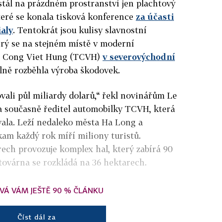
stál na prázdném prostranství jen plachtový
teré se konala tisková konference
za účasti
aly
. Tentokrát jsou kulisy slavnostní
terý se na stejném místě v moderní
h Cong Viet Hung (TCVH)
v severovýchodní
lně rozběhla výroba škodovek.
ovali půl miliardy dolarů,“ řekl novinářům Le
a současně ředitel automobilky TCVH, která
vala. Leží nedaleko města Ha Long a
kam každý rok míří miliony turistů.
ech provozuje komplex hal, který zabírá 90
továrna se rozkládá na 36 hektarech.
VÁ VÁM JEŠTĚ 90 % ČLÁNKU
Číst dál za