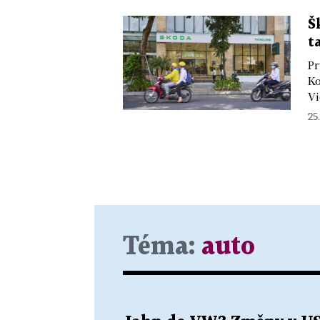
Š
t
Pr
Ko
Vi
25
Téma:
auto