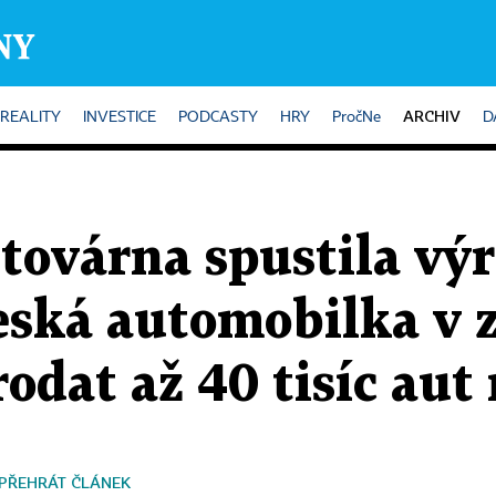
ARCHIV
REALITY
INVESTICE
PODCASTY
HRY
PročNe
D
továrna spustila vý
eská automobilka v 
rodat až 40 tisíc aut
PŘEHRÁT ČLÁNEK