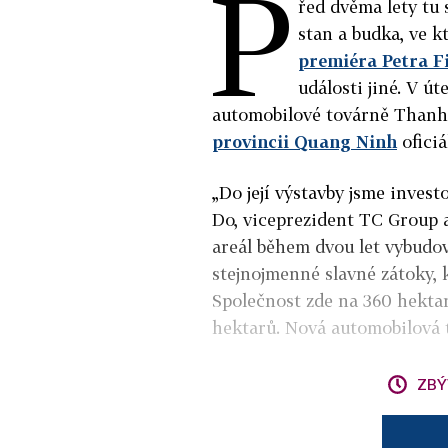
P
řed dvěma lety tu 
stan a budka, ve k
premiéra Petra Fi
události jiné. V ú
automobilové továrně Than
provincii Quang Ninh
oficiá
„Do její výstavby jsme invest
Do, viceprezident TC Group 
areál během dvou let vybudo
stejnojmenné slavné zátoky, 
Společnost zde na 360 hektar
hektarů. Nová automobilová 
ZBÝ