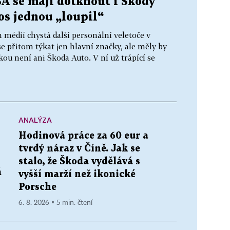
A se mají dotknout i Škody
tos jednou „loupil“
édií chystá další personální veletoče v
přitom týkat jen hlavní značky, ale měly by
ou není ani Škoda Auto. V ní už trápící se
ANALÝZA
Hodinová práce za 60 eur a
tvrdý náraz v Číně. Jak se
stalo, že Škoda vydělává s
á
vyšší marží než ikonické
Porsche
6. 8. 2026 ▪ 5 min. čtení