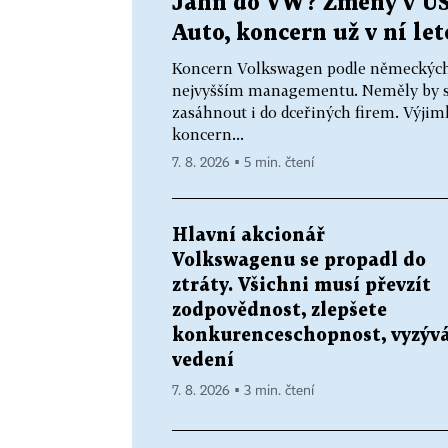
Jahn do VW? Změny v US
Auto, koncern už v ní le
Koncern Volkswagen podle německých m
nejvyšším managementu. Neměly by se 
zasáhnout i do dceřiných firem. Výjimk
koncern...
7. 8. 2026 ▪ 5 min. čtení
Hlavní akcionář
Volkswagenu se propadl do
ztráty. Všichni musí převzít
zodpovědnost, zlepšete
konkurenceschopnost, vyzýv
vedení
7. 8. 2026 ▪ 3 min. čtení