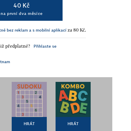
40 Kč
na první dva měsíce
za 80 Kč.
tné bez reklam a s mobilní aplikací
iž předplatné?
Přihlaste se
etnam
HRÁT
HRÁT