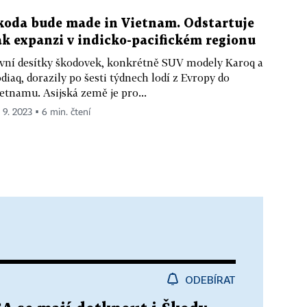
koda bude made in Vietnam. Odstartuje
ak expanzi v indicko-pacifickém regionu
vní desítky škodovek, konkrétně SUV modely Karoq a
diaq, dorazily po šesti týdnech lodí z Evropy do
etnamu. Asijská země je pro...
. 9. 2023 ▪ 6 min. čtení
ODEBÍRAT