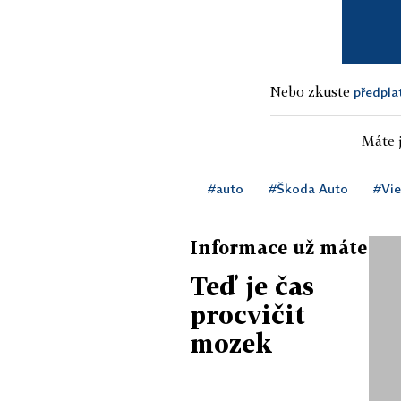
Nebo zkuste
předpla
Máte j
#auto
#Škoda Auto
#Vi
Informace už máte
Teď je čas
procvičit
mozek