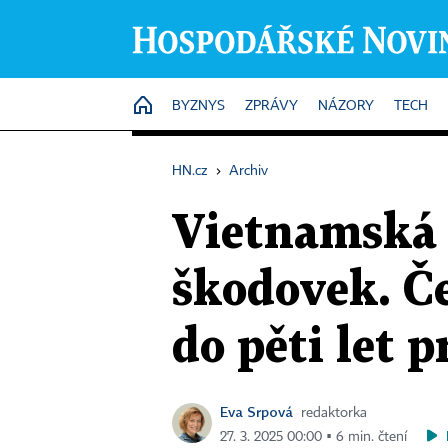
HOME
BYZNYS
ZPRÁVY
NÁZORY
TECH
HN.cz
›
Archiv
Vietnamská 
škodovek. Č
do pěti let p
Eva Srpová
redaktorka
27. 3. 2025 00:00 ▪ 6 min. čtení