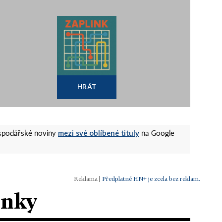
HRÁT
mezi své oblíbené tituly
ospodářské noviny
na Google
|
Předplatné HN+ je zcela bez reklam.
ánky