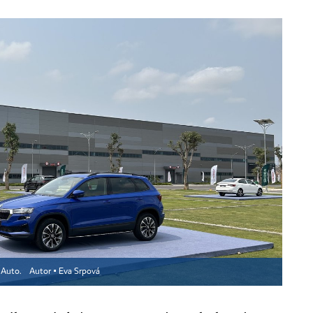
a Auto.
Autor ▪
Eva Srpová