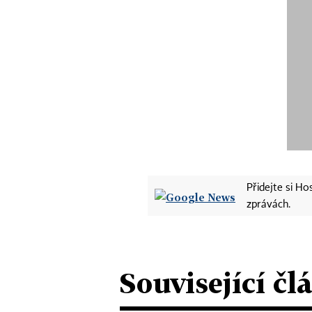
Přidejte si H
zprávách.
Související čl