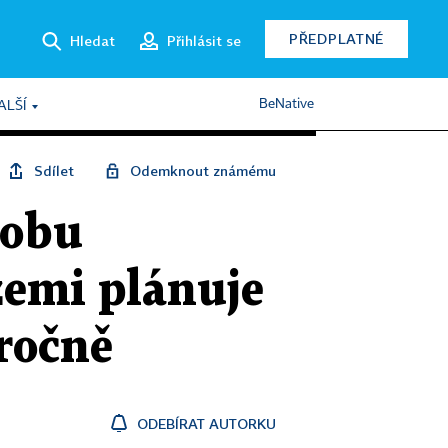
PŘEDPLATNÉ
Hledat
Přihlásit se
BeNative
ALŠÍ
Sdílet
Odemknout známému
robu
zemi plánuje
 ročně
ODEBÍRAT AUTORKU