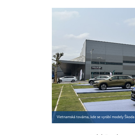
Vietnamská továrna, kde se vyrábí modely Škod