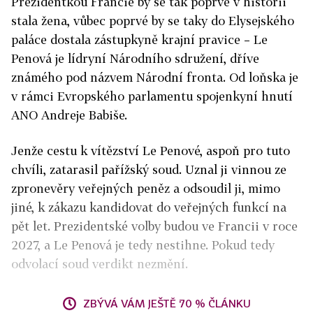
Prezidentkou Francie by se tak poprvé v historii
stala žena, vůbec poprvé by se taky do Elysejského
paláce dostala zástupkyně krajní pravice – Le
Penová je lídryní Národního sdružení, dříve
známého pod názvem Národní fronta. Od loňska je
v rámci Evropského parlamentu spojenkyní hnutí
ANO Andreje Babiše.
Jenže cestu k vítězství Le Penové, aspoň pro tuto
chvíli, zatarasil pařížský soud. Uznal ji vinnou ze
zpronevěry veřejných peněz a odsoudil ji, mimo
jiné, k zákazu kandidovat do veřejných funkcí na
pět let. Prezidentské volby budou ve Francii v roce
2027, a Le Penová je tedy nestihne. Pokud tedy
odvolací soud verdikt nezmění.
ZBÝVÁ VÁM JEŠTĚ 70 % ČLÁNKU