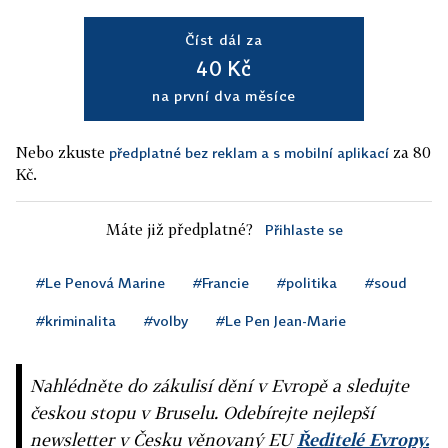
Číst dál za
40 Kč
na první dva měsíce
Nebo zkuste
za 80
předplatné bez reklam a s mobilní aplikací
Kč.
Máte již předplatné?
Přihlaste se
#Le Penová Marine
#Francie
#politika
#soud
#kriminalita
#volby
#Le Pen Jean-Marie
Nahlédněte do zákulisí dění v Evropě a sledujte
českou stopu v Bruselu. Odebírejte nejlepší
newsletter v Česku věnovaný EU
Ředitelé Evropy.