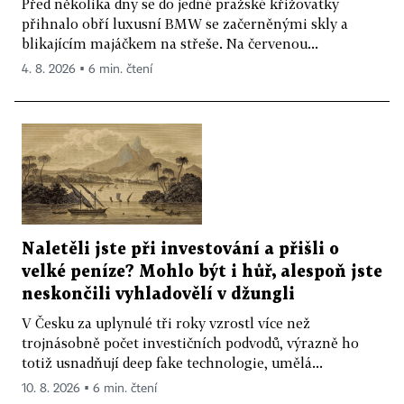
Před několika dny se do jedné pražské křižovatky
přihnalo obří luxusní BMW se začerněnými skly a
blikajícím majáčkem na střeše. Na červenou...
4. 8. 2026 ▪ 6 min. čtení
Naletěli jste při investování a přišli o
velké peníze? Mohlo být i hůř, alespoň jste
neskončili vyhladovělí v džungli
V Česku za uplynulé tři roky vzrostl více než
trojnásobně počet investičních podvodů, výrazně ho
totiž usnadňují deep fake technologie, umělá...
10. 8. 2026 ▪ 6 min. čtení