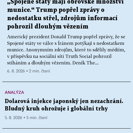
„Spojené státy mají obrovské množství
munice.“ Trump popřel zprávy o
nedostatku střel, zdrojům informací
pohrozil dlouhým vězením
Americký prezident Donald Trump popřel zprávy, že se
Spojené státy ve válce s Íránem potýkají s nedostatkem
munice. Anonymním zdrojům, které to sdělily médiím,
v příspěvku na sociální síti Truth Social pohrozil
stíháním a dlouhým vězením. Deník The...
6. 8. 2026 ▪ 2 min. čtení
ANALÝZA
Dolarová injekce japonský jen nezachrání.
Bludný kruh ohrožuje i globální trhy
5. 8. 2026 ▪ 5 min. čtení