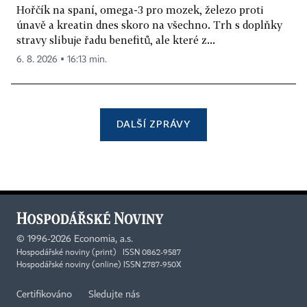
Hořčík na spaní, omega-3 pro mozek, železo proti
únavě a kreatin dnes skoro na všechno. Trh s doplňky
stravy slibuje řadu benefitů, ale které z...
6. 8. 2026 ▪ 16:13 min.
DALŠÍ ZPRÁVY
©
1996-2026
Economia, a.s.
Hospodářské noviny (print) ISSN 0862-9587
Hospodářské noviny (online) ISSN 2787-950X
Certifikováno
Sledujte nás