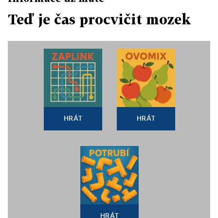
Teď je čas procvičit mozek
HRÁT
HRÁT
HRÁT