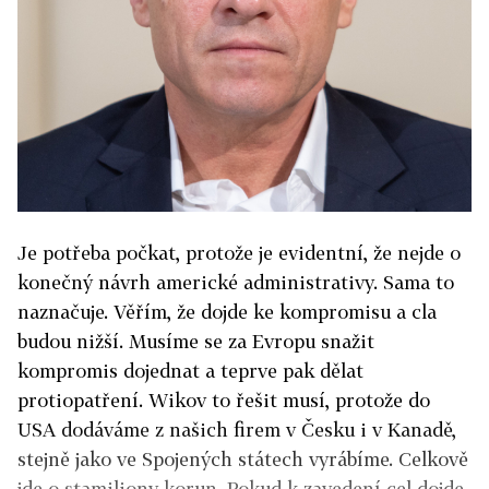
Je potřeba počkat, protože je evidentní, že nejde o
konečný návrh americké administrativy. Sama to
naznačuje. Věřím, že dojde ke kompromisu a cla
budou nižší. Musíme se za Evropu snažit
kompromis dojednat a teprve pak dělat
protiopatření. Wikov to řešit musí, protože do
USA dodáváme z našich firem v Česku i v Kanadě,
stejně jako ve Spojených státech vyrábíme. Celkově
jde o stamiliony korun. Pokud k zavedení cel dojde,