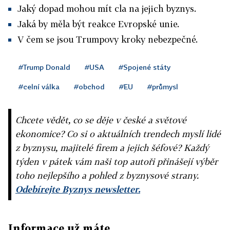
Jaký dopad mohou mít cla na jejich byznys.
Jaká by měla být reakce Evropské unie.
V čem se jsou Trumpovy kroky nebezpečné.
#Trump Donald
#USA
#Spojené státy
#celní válka
#obchod
#EU
#průmysl
Chcete vědět, co se děje v české a světové
ekonomice? Co si o aktuálních trendech myslí lidé
z byznysu, majitelé firem a jejich šéfové? Každý
týden v pátek vám naši top autoři přinášejí výběr
toho nejlepšího a pohled z byznysové strany.
Odebírejte Byznys newsletter.
Informace už máte