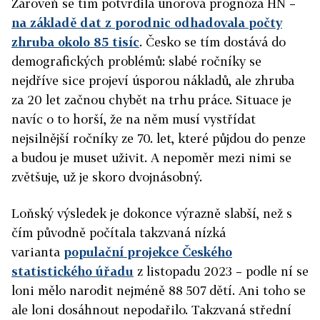
Zároveň se tím potvrdila únorová prognóza HN –
na základě dat z porodnic odhadovala počty
zhruba okolo 85 tisíc
. Česko se tím dostává do
demografických problémů: slabé ročníky se
nejdříve sice projeví úsporou nákladů, ale zhruba
za 20 let začnou chybět na trhu práce. Situace je
navíc o to horší, že na něm musí vystřídat
nejsilnější ročníky ze 70. let, které půjdou do penze
a budou je muset uživit. A nepoměr mezi nimi se
zvětšuje, už je skoro dvojnásobný.
Loňský výsledek je dokonce výrazně slabší, než s
čím původně počítala takzvaná nízká
varianta
populační projekce Českého
statistického úřadu
z listopadu 2023 – podle ní se
loni mělo narodit nejméně 88 507 dětí. Ani toho se
ale loni dosáhnout nepodařilo.
Takzvaná střední