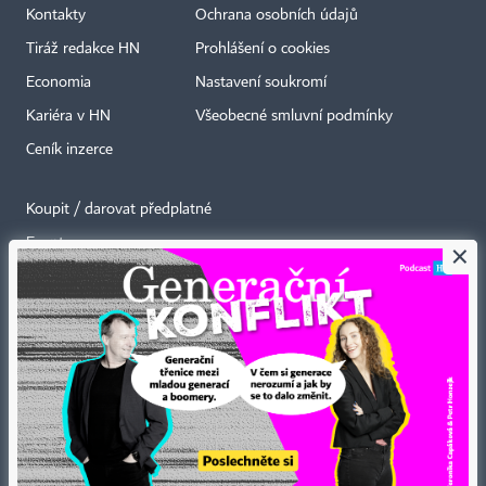
Kontakty
Ochrana osobních údajů
Tiráž redakce HN
Prohlášení o cookies
Economia
Nastavení soukromí
Kariéra v HN
Všeobecné smluvní podmínky
Ceník inzerce
Koupit / darovat předplatné
Eventy
×
Newslettery
RSS kanály
Autorská práva vykonává vydavatel. Bez písemného svolení vydavatele je
zakázáno jakékoli užití částí nebo celku díla, zejména rozmnožování a šíření
jakýmkoli způsobem, mechanickým nebo elektronickým, v českém nebo
jiném jazyce. Bez souhlasu vydavatele je zakázáno též rozmnožování
obsahu pro účely automatizované analýzy textů nebo dat