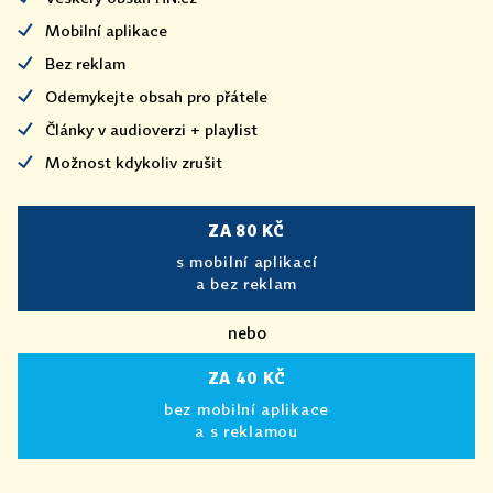
Mobilní aplikace
Bez reklam
Odemykejte obsah pro přátele
Články v audioverzi + playlist
Možnost kdykoliv zrušit
ZA 80 KČ
s mobilní aplikací
a bez reklam
nebo
ZA 40 KČ
bez mobilní aplikace
a s reklamou