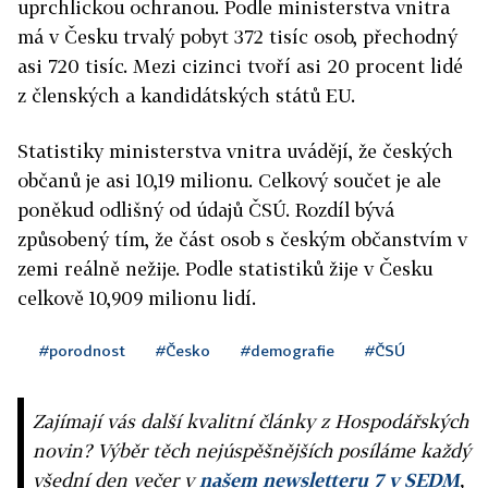
uprchlickou ochranou. Podle ministerstva vnitra
má v Česku trvalý pobyt 372 tisíc osob, přechodný
asi 720 tisíc. Mezi cizinci tvoří asi 20 procent lidé
z členských a kandidátských států EU.
Statistiky ministerstva vnitra uvádějí, že českých
občanů je asi 10,19 milionu. Celkový součet je ale
poněkud odlišný od údajů ČSÚ. Rozdíl bývá
způsobený tím, že část osob s českým občanstvím v
zemi reálně nežije. Podle statistiků žije v Česku
celkově 10,909 milionu lidí.
#porodnost
#Česko
#demografie
#ČSÚ
Zajímají vás další kvalitní články z Hospodářských
novin? Výběr těch nejúspěšnějších posíláme každý
všední den večer v
našem newsletteru 7 v SEDM
,