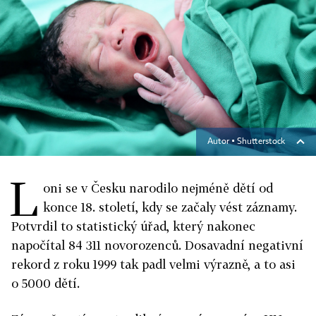
Autor ▪
Shutterstock
L
oni se v Česku narodilo nejméně dětí od
konce 18. století, kdy se začaly vést záznamy.
Potvrdil to statistický úřad, který nakonec
napočítal 84 311 novorozenců. Dosavadní negativní
rekord z roku 1999 tak padl velmi výrazně, a to asi
o 5000 dětí.