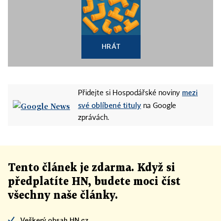
HRÁT
mezi
Přidejte si Hospodářské noviny
své oblíbené tituly
na Google
zprávách.
Tento článek
je
zdarma. Když si
předplatíte HN, budete moci číst
všechny naše články
.
Veškerý obsah HN.cz