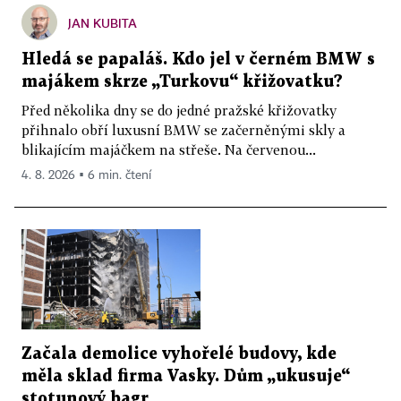
JAN KUBITA
Hledá se papaláš. Kdo jel v černém BMW s
majákem skrze „Turkovu“ křižovatku?
Před několika dny se do jedné pražské křižovatky
přihnalo obří luxusní BMW se začerněnými skly a
blikajícím majáčkem na střeše. Na červenou...
4. 8. 2026 ▪ 6 min. čtení
Začala demolice vyhořelé budovy, kde
měla sklad firma Vasky. Dům „ukusuje“
stotunový bagr