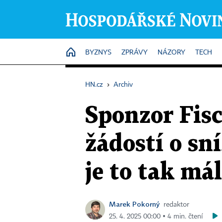
HOME
BYZNYS
ZPRÁVY
NÁZORY
TECH
HN.cz
›
Archiv
Sponzor Fis
žádostí o sn
je to tak má
Marek Pokorný
redaktor
25. 4. 2025 00:00 ▪ 4 min. čtení