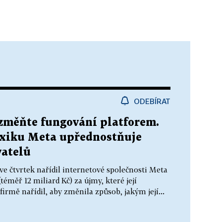
ODEBÍRAT
 změňte fungování platforem.
xiku Meta upřednostňuje
vatelů
e čtvrtek nařídil internetové společnosti Meta
téměř 12 miliard Kč) za újmy, které její
rmě nařídil, aby změnila způsob, jakým její...