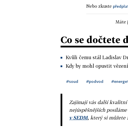
Nebo zkuste
předpla
Máte j
Co se dočtete 
Kvůli čemu stál Ladislav 
Kdy by mohl opustit vězen
#soud
#podvod
#energe
Zajímají vás další kvalit
nejúspěšnějších posíláme
v SEDM
, který si můžete 