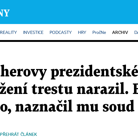
ARCHIV
REALITY
INVESTICE
PODCASTY
HRY
PročNe
D
cherovy prezidentsk
ížení trestu narazil. 
lo, naznačil mu soud
PŘEHRÁT ČLÁNEK