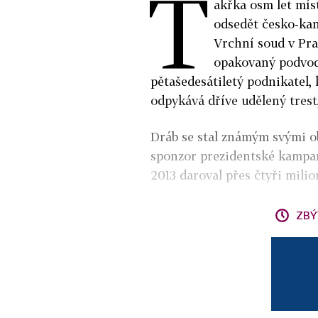
T
akřka osm let mís
odsedět česko-kan
Vrchní soud v Pra
opakovaný podvod 
pětašedesátiletý podnikatel, 
odpykává dříve udělený trest
Dráb se stal známým svými ob
sponzor prezidentské kamp
2013 daroval přes čtyři mili
ZBÝ