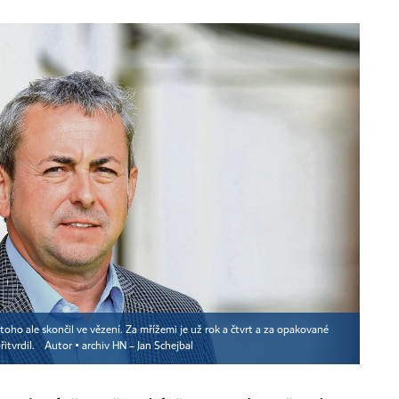
toho ale skončil ve vězení. Za mřížemi je už rok a čtvrt a za opakované
itvrdil.
Autor ▪
archiv HN – Jan Schejbal