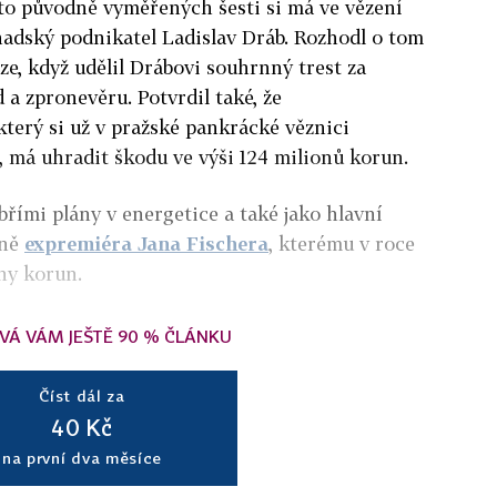
to původně vyměřených šesti si má ve vězení
adský podnikatel Ladislav Dráb. Rozhodl o tom
ze, když udělil Drábovi souhrnný trest za
a zpronevěru. Potvrdil také, že
který si už v pražské pankrácké věznici
, má uhradit škodu ve výši 124 milionů korun.
řími plány v energetice a také jako hlavní
aně
expremiéra Jana Fischera
, kterému v roce
ony korun.
VÁ VÁM JEŠTĚ 90 % ČLÁNKU
Číst dál za
40 Kč
na první dva měsíce