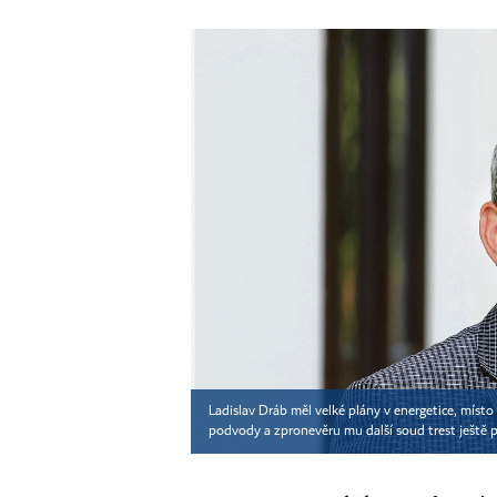
Ladislav Dráb měl velké plány v energetice, místo 
podvody a zpronevěru mu další soud trest ještě př