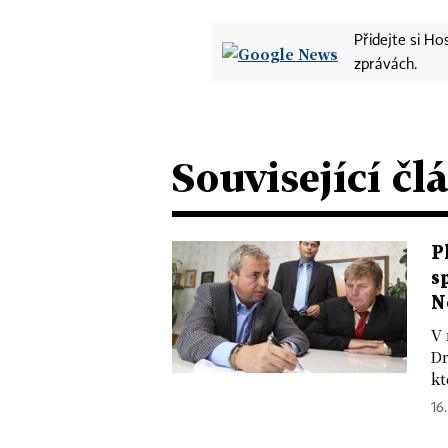
Přidejte si H
zprávách.
Související čl
P
s
N
V 
Dr
kt
16