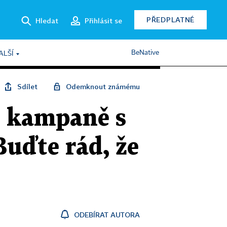
PŘEDPLATNÉ
Hledat
Přihlásit se
BeNative
ALŠÍ
Sdílet
Odemknout známému
é kampaně s
Buďte rád, že
ODEBÍRAT AUTORA