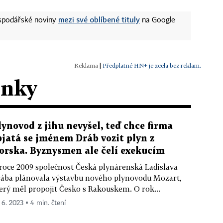
mezi své oblíbené tituly
ospodářské noviny
na Google
|
Předplatné HN+ je zcela bez reklam.
ánky
lynovod z jihu nevyšel, teď chce firma
pjatá se jménem Dráb vozit plyn z
orska. Byznysmen ale čelí exekucím
roce 2009 společnost Česká plynárenská Ladislava
ába plánovala výstavbu nového plynovodu Mozart,
erý měl propojit Česko s Rakouskem. O rok...
. 6. 2023 ▪ 4 min. čtení