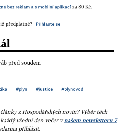
za 80 Kč.
tné bez reklam a s mobilní aplikací
iž předplatné?
Přihlaste se
dál
Dráb před soudem
í
tika
#plyn
#justice
#plynovod
ní články z Hospodářských novin? Výběr těch
 každý všední den večer v
našem newsletteru 7
zdarma přihlásit.