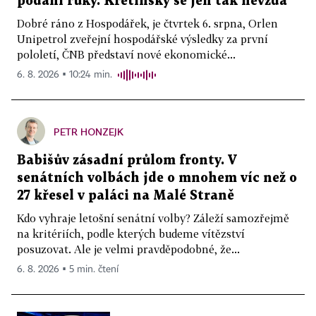
podání ruky. Křetínský se jen tak nevzdá
Dobré ráno z Hospodářek, je čtvrtek 6. srpna, Orlen
Unipetrol zveřejní hospodářské výsledky za první
pololetí, ČNB představí nové ekonomické...
6. 8. 2026 ▪ 10:24 min.
PETR HONZEJK
Babišův zásadní průlom fronty. V
senátních volbách jde o mnohem víc než o
27 křesel v paláci na Malé Straně
Kdo vyhraje letošní senátní volby? Záleží samozřejmě
na kritériích, podle kterých budeme vítězství
posuzovat. Ale je velmi pravděpodobné, že...
6. 8. 2026 ▪ 5 min. čtení