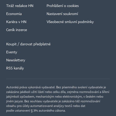
Tiráž redakce HN
Prohlášení o cookies
Economia
Nastavení soukromí
Kariéra v HN
Všeobecné smluvní podmínky
Ceník inzerce
Koupit / darovat předplatné
Eventy
×
Newslettery
RSS kanály
Autorská práva vykonává vydavatel. Bez písemného svolení vydavatele je
zakázáno jakékoli užití částí nebo celku díla, zejména rozmnožování a šíření
jakýmkoli způsobem, mechanickým nebo elektronickým, v českém nebo
jiném jazyce. Bez souhlasu vydavatele je zakázáno též rozmnožování
obsahu pro účely automatizované analýzy textů nebo dat
podle ustanovení § 39c autorského zákona.