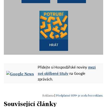
HRÁT
mezi
Přidejte si Hospodářské noviny
své oblíbené tituly
na Google
zprávách.
|
Předplatné HN+ je zcela bez reklam.
Související články