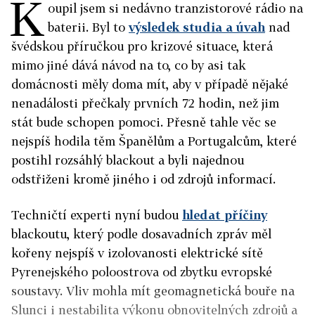
K
oupil jsem si nedávno tranzistorové rádio na
baterii. Byl to
výsledek studia a úvah
nad
švédskou příručkou pro krizové situace, která
mimo jiné dává návod na to, co by asi tak
domácnosti měly doma mít, aby v případě nějaké
nenadálosti přečkaly prvních 72 hodin, než jim
stát bude schopen pomoci. Přesně tahle věc se
nejspíš hodila těm Španělům a Portugalcům, které
postihl rozsáhlý blackout a byli najednou
odstřiženi kromě jiného i od zdrojů informací.
Techničtí experti nyní budou
hledat příčiny
blackoutu, který podle dosavadních zpráv měl
kořeny nejspíš v izolovanosti elektrické sítě
Pyrenejského poloostrova od zbytku evropské
soustavy. Vliv mohla mít geomagnetická bouře na
Slunci i nestabilita výkonu obnovitelných zdrojů a