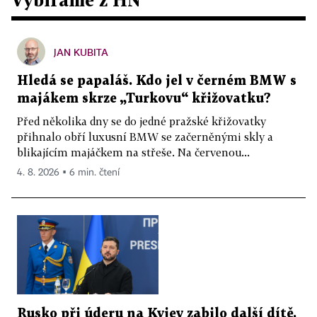
JAN KUBITA
Hledá se papaláš. Kdo jel v černém BMW s
majákem skrze „Turkovu“ křižovatku?
Před několika dny se do jedné pražské křižovatky
přihnalo obří luxusní BMW se začerněnými skly a
blikajícím majáčkem na střeše. Na červenou...
4. 8. 2026 ▪ 6 min. čtení
Rusko při úderu na Kyjev zabilo další dítě.