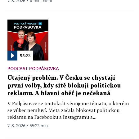
7. 8. 2026 ▪ 4 min. čtení
55:23
PODCAST PODPÁSOVKA
Utajený problém. V Česku se chystají
první volby, kdy sítě blokují politickou
reklamu. A hlavní oběť je nečekaná
V Podpásovce se tentokrát věnujeme tématu, o kterém
se vůbec nemluví. Meta začala blokovat politickou
reklamu na Facebooku a Instagramu a...
7. 8. 2026 ▪ 55:23 min.