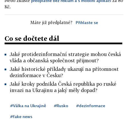
Nebo zkuste
za 80
předplatné bez reklam a s mobilní aplikací
Kč.
Máte již předplatné?
Přihlaste se
Co se dočtete dál
Jaké protidezinformační strategie mohou česká
vláda a občanská společnost přijmout?
Jaké historické příklady ukazují na přítomnost
dezinformace v Česku?
Jaké kroky podnikla Česká republika po ruské
invazi na Ukrajinu a jaký měly dopad?
#Válka na Ukrajině
#Rusko
#dezinformace
#fake news