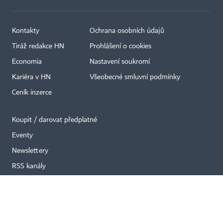
Kontakty
Ochrana osobních údajů
Tiráž redakce HN
Prohlášení o cookies
×
Economia
Nastavení soukromí
Kariéra v HN
Všeobecné smluvní podmínky
Ceník inzerce
Koupit / darovat předplatné
Eventy
Newslettery
RSS kanály
Autorská práva vykonává vydavatel. Bez písemného svolení vydavatele je
zakázáno jakékoli užití částí nebo celku díla, zejména rozmnožování a šíření
jakýmkoli způsobem, mechanickým nebo elektronickým, v českém nebo