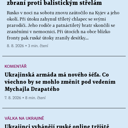
zbraní proti balistickým střelám
Rusko v noci na sobotu znovu zaútočilo na Kyjev a jeho
okolí. Při útoku zahynul tříletý chlapec se svými
prarodiči. Jeho rodiče a patnáctiletý bratr skončili se
zraněními v nemocnici. Při útocích na obce blízko
fronty pak ruské útoky zranily desítky...
8. 8. 2026 ▪ 3 min. čtení
KOMENTÁŘ
Ukrajinská armáda má nového šéfa. Co
všechno by se mohlo změnit pod vedením
Mychajla Drapatého
7. 8. 2026 ▪ 8 min. čtení
VÁLKA NA UKRAJINĚ
Ukrajinci vyhánějí ruské online tržiště