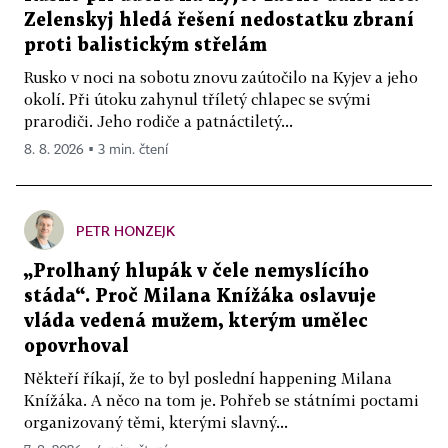
Zelenskyj hledá řešení nedostatku zbraní
proti balistickým střelám
Rusko v noci na sobotu znovu zaútočilo na Kyjev a jeho
okolí. Při útoku zahynul tříletý chlapec se svými
prarodiči. Jeho rodiče a patnáctiletý...
8. 8. 2026 ▪ 3 min. čtení
PETR HONZEJK
„Prolhaný hlupák v čele nemyslícího
stáda“. Proč Milana Knížáka oslavuje
vláda vedená mužem, kterým umělec
opovrhoval
Někteří říkají, že to byl poslední happening Milana
Knížáka. A něco na tom je. Pohřeb se státními poctami
organizovaný těmi, kterými slavný...