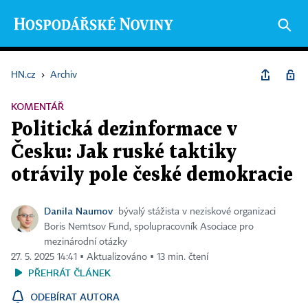
HN.cz
›
Archiv
KOMENTÁŘ
Politická dezinformace v
Česku: Jak ruské taktiky
otrávily pole české demokracie
Danila Naumov
bývalý stážista v neziskové organizaci
Boris Nemtsov Fund, spolupracovník Asociace pro
mezinárodní otázky
27. 5. 2025 14:41 ▪ Aktualizováno ▪ 13 min. čtení
PŘEHRÁT ČLÁNEK
ODEBÍRAT AUTORA