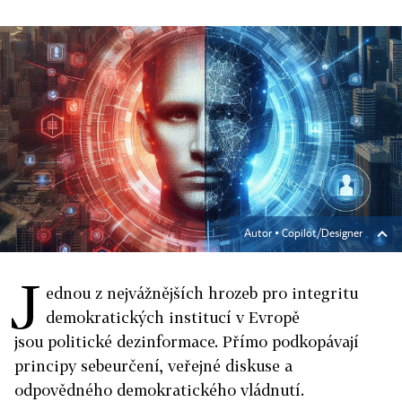
Autor ▪
Copilot/Designer
J
ednou z nejvážnějších hrozeb pro integritu
demokratických institucí v Evropě
jsou politické dezinformace. Přímo podkopávají
principy sebeurčení, veřejné diskuse a
odpovědného demokratického vládnutí.