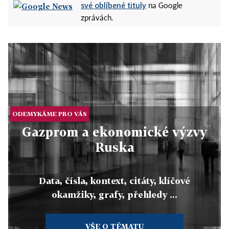
své oblíbené tituly
na Google
zprávách.
ODEMYKÁME PRO VÁS
Gazprom a ekonomické výzvy
Ruska
Data, čísla, kontext, citáty, klíčové
okamžiky, grafy, přehledy ...
VŠE O TÉMATU