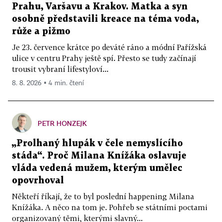
Prahu, Varšavu a Krakov. Matka a syn
osobně představili kreace na téma voda,
růže a pižmo
Je 23. července krátce po deváté ráno a módní Pařížská
ulice v centru Prahy ještě spí. Přesto se tudy začínají
trousit vybraní lifestyloví...
8. 8. 2026 ▪ 4 min. čtení
PETR HONZEJK
„Prolhaný hlupák v čele nemyslícího
stáda“. Proč Milana Knížáka oslavuje
vláda vedená mužem, kterým umělec
opovrhoval
Někteří říkají, že to byl poslední happening Milana
Knížáka. A něco na tom je. Pohřeb se státními poctami
organizovaný těmi, kterými slavný...