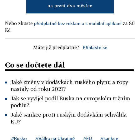
na první dva měsíce
Nebo zkuste
za 80
předplatné bez reklam a s mobilní aplikací
Kč.
Máte již předplatné?
Přihlaste se
Co se dočtete dál
Jaké změny v dodávkách ruského plynu a ropy
nastaly od roku 2021?
Jak se vyvíjel podíl Ruska na evropském tržním
podílu?
Jaké sankce proti ruským dodávkám schválila
EU?
#Rusko
#Válka na Ukrajině
#EU
#sankce