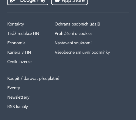
Kontakty
Ochrana osobních údajů
Tiráž redakce HN
Prohlášení o cookies
Economia
Nastavení soukromí
Kariéra v HN
Všeobecné smluvní podmínky
×
Ceník inzerce
Koupit / darovat předplatné
Eventy
Newslettery
RSS kanály
Autorská práva vykonává vydavatel. Bez písemného svolení vydavatele je
zakázáno jakékoli užití částí nebo celku díla, zejména rozmnožování a šíření