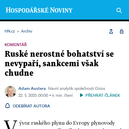
HN.cz
›
Archiv
KOMENTÁŘ
Ruské nerostné bohatství se
nevypaří, sankcemi však
chudne
Adam Austera
hlavní analytik společnosti Ozios
PŘEHRÁT ČLÁNEK
22. 5. 2025 00:00 ▪ 4 min. čtení
ODEBÍRAT AUTORA
V
ývoz ruského plynu do Evropy plynovody