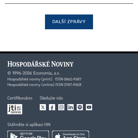
DALŠÍ ZPRÁVY
©
1996-2026
Economia, a.s.
Hospodářské noviny (print) ISSN 0862-9587
Hospodářské noviny (online) ISSN 2787-950X
Certifikováno
Sledujte nás
Stáhněte si aplikaci HN