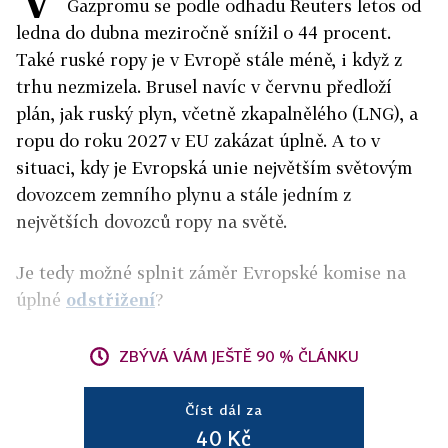
Gazpromu se podle odhadu Reuters letos od
ledna do dubna meziročně snížil o 44 procent.
Také ruské ropy je v Evropě stále méně, i když z
trhu nezmizela. Brusel navíc v červnu předloží
plán, jak ruský plyn, včetně zkapalnělého (LNG), a
ropu do roku 2027 v EU zakázat úplně. A to v
situaci, kdy je Evropská unie největším světovým
dovozcem zemního plynu a stále jedním z
největších dovozců ropy na světě.
Je tedy možné splnit záměr Evropské komise na
úplné
odstřižení
?
ZBÝVÁ VÁM JEŠTĚ 90 % ČLÁNKU
Číst dál za
40 Kč