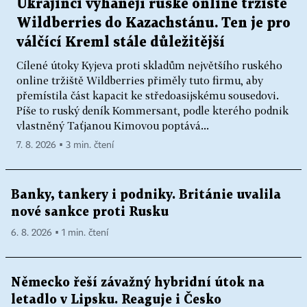
Ukrajinci vyhánějí ruské online tržiště
Wildberries do Kazachstánu. Ten je pro
válčící Kreml stále důležitější
Cílené útoky Kyjeva proti skladům největšího ruského
online tržiště Wildberries přiměly tuto firmu, aby
přemístila část kapacit ke středoasijskému sousedovi.
Píše to ruský deník Kommersant, podle kterého podnik
vlastněný Taťjanou Kimovou poptává...
7. 8. 2026 ▪ 3 min. čtení
Banky, tankery i podniky. Británie uvalila
nové sankce proti Rusku
6. 8. 2026 ▪ 1 min. čtení
Německo řeší závažný hybridní útok na
letadlo v Lipsku. Reaguje i Česko