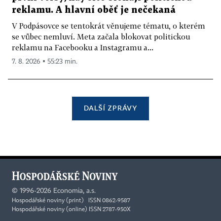
reklamu. A hlavní oběť je nečekaná
V Podpásovce se tentokrát věnujeme tématu, o kterém
se vůbec nemluví. Meta začala blokovat politickou
reklamu na Facebooku a Instagramu a...
7. 8. 2026 ▪ 55:23 min.
DALŠÍ ZPRÁVY
©
1996-2026
Economia, a.s.
Hospodářské noviny (print) ISSN 0862-9587
Hospodářské noviny (online) ISSN 2787-950X