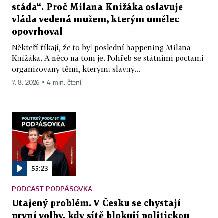
stáda“. Proč Milana Knížáka oslavuje
vláda vedená mužem, kterým umělec
opovrhoval
Někteří říkají, že to byl poslední happening Milana
Knížáka. A něco na tom je. Pohřeb se státními poctami
organizovaný těmi, kterými slavný...
7. 8. 2026 ▪ 4 min. čtení
55:23
PODCAST PODPÁSOVKA
Utajený problém. V Česku se chystají
první volby, kdy sítě blokují politickou