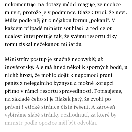
nekomentuje, na dotazy médií reaguje, že nechce
mluvit, protože je v podmínce. Blažek tvrdí, že neví.
Může podle něj jít o nějakou formu „pokání“. V
každém případě ministr souhlasil a teď celou
událost interpretuje tak, že svému resortu díky
tomu získal nečekanou miliardu.
Ministrův postup je značně neobvyklý, až
inovátorský. Ale má hned několik sporných bodů, u
nichž hrozí, že mohlo dojít k nápomoci praní
peněz z nelegálního byznysu a možné korupci
přímo v rámci resortu spravedlnosti. Popisujeme,
na základě čeho si je Blažek jistý, že zvolil po
právní i etické stránce čisté řešení. A zároveň
vybíráme slabé stránky rozhodnutí, za které by
ministr podle opozice měl být odvolán.