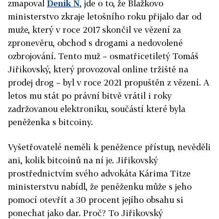
zmapoval
Deník N
, jde o to, že Blažkovo
ministerstvo zkraje letošního roku přijalo dar od
muže, který v roce 2017 skončil ve vězení za
zpronevěru, obchod s drogami a nedovolené
ozbrojování. Tento muž – osmatřicetiletý Tomáš
Jiřikovský, který provozoval online tržiště na
prodej drog – byl v roce 2021 propuštěn z vězení. A
letos mu stát po právní bitvě vrátil i roky
zadržovanou elektroniku, součástí které byla
peněženka s bitcoiny.
Vyšetřovatelé neměli k peněžence přístup, nevěděli
ani, kolik bitcoinů na ní je. Jiřikovský
prostřednictvím svého advokáta Kárima Titze
ministerstvu nabídl, že peněženku může s jeho
pomocí otevřít a 30 procent jejího obsahu si
ponechat jako dar. Proč? To Jiřikovský