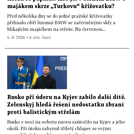
majákem skrze „Turkovu“ křižovatku?
Před několika dny se do jedné pražské křižovatky
přihnalo obří luxusní BMW se začerněnými skly a
blikajícím majáčkem na střeše. Na červenou...
4. 8. 2026 ▪ 6 min. čtení
Rusko při úderu na Kyjev zabilo další dítě.
Zelenskyj hledá řešení nedostatku zbraní
proti balistickým střelám
Rusko v noci na sobotu znovu zaútočilo na Kyjev a jeho
okolí. Při útoku zahynul tříletý chlapec se svými