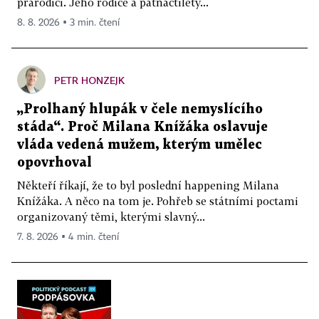
prarodiči. Jeho rodiče a patnáctiletý...
8. 8. 2026 ▪ 3 min. čtení
PETR HONZEJK
„Prolhaný hlupák v čele nemyslícího
stáda“. Proč Milana Knížáka oslavuje
vláda vedená mužem, kterým umělec
opovrhoval
Někteří říkají, že to byl poslední happening Milana
Knížáka. A něco na tom je. Pohřeb se státními poctami
organizovaný těmi, kterými slavný...
7. 8. 2026 ▪ 4 min. čtení