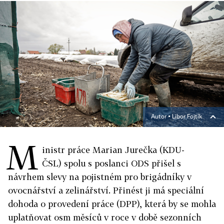
Autor ▪
Libor Fojtík
M
inistr práce Marian Jurečka (KDU-
ČSL) spolu s poslanci ODS přišel s
návrhem slevy na pojistném pro brigádníky v
ovocnářství a zelinářství. Přinést ji má speciální
dohoda o provedení práce (DPP), která by se mohla
uplatňovat osm měsíců v roce v době sezonních