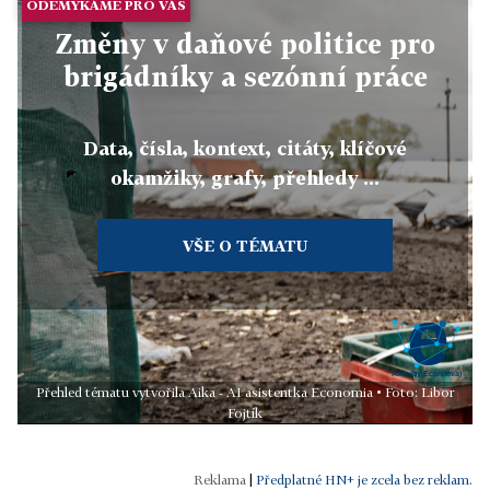
ODEMYKÁME PRO VÁS
Změny v daňové politice pro
brigádníky a sezónní práce
Data, čísla, kontext, citáty, klíčové
okamžiky, grafy, přehledy ...
VŠE O TÉMATU
Přehled tématu vytvořila Aika - AI asistentka Economia • Foto: Libor
Fojtík
|
Předplatné HN+ je zcela bez reklam.