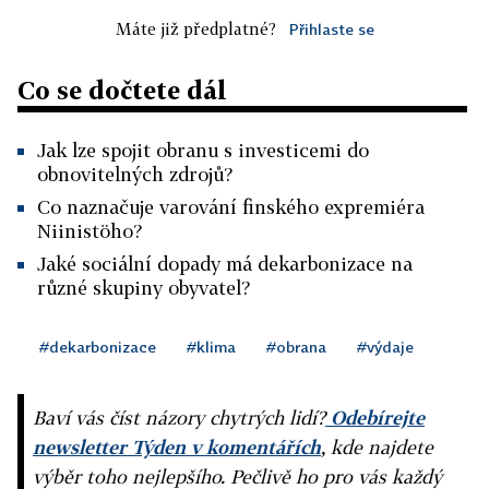
Máte již předplatné?
Přihlaste se
Co se dočtete dál
Jak lze spojit obranu s investicemi do
obnovitelných zdrojů?
Co naznačuje varování finského expremiéra
Niinistöho?
Jaké sociální dopady má dekarbonizace na
různé skupiny obyvatel?
#dekarbonizace
#klima
#obrana
#výdaje
Baví vás číst názory chytrých lidí?
Odebírejte
newsletter Týden v komentářích
, kde najdete
výběr toho nejlepšího. Pečlivě ho pro vás každý