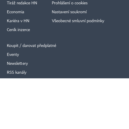
Tiráž redakce HN
Prohlášení o cookies
×
Economia
Nastavení soukromí
Kariéra v HN
Všeobecné smluvní podmínky
Ceník inzerce
Koupit / darovat předplatné
Eventy
Newslettery
RSS kanály
Autorská práva vykonává vydavatel. Bez písemného svolení vydavatele je
zakázáno jakékoli užití částí nebo celku díla, zejména rozmnožování a šíření
jakýmkoli způsobem, mechanickým nebo elektronickým, v českém nebo
jiném jazyce. Bez souhlasu vydavatele je zakázáno též rozmnožování
obsahu pro účely automatizované analýzy textů nebo dat
podle ustanovení § 39c autorského zákona.