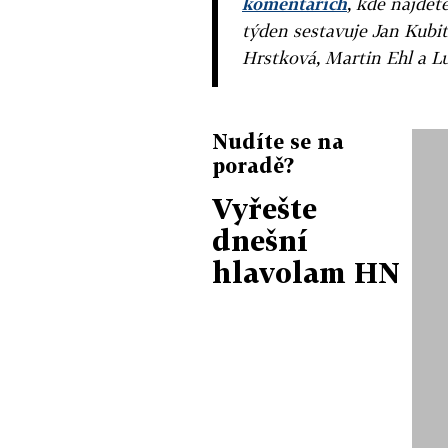
komentářích
, kde najdet
týden sestavuje Jan Kubit
Hrstková, Martin Ehl a L
Nudíte se na
poradě?
Vyřešte
dnešní
hlavolam HN