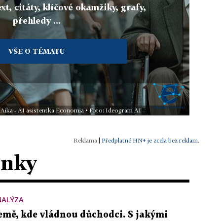
xt, citáty, klíčové okamžiky, grafy,
přehledy ...
VŠE O TÉMATU
 Aika - AI asistentka Economia • Foto: Ideogram AI
|
Předplatné HN+ je zcela bez reklam.
ánky
NALÝZA
emě, kde vládnou důchodci. S jakými