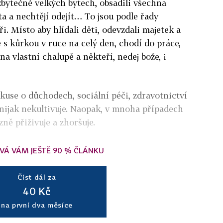
zbytečně velkých bytech, obsadili všechna
a a nechtějí odejít… To jsou podle řady
i. Místo aby hlídali děti, odevzdali majetek a
ce s kůrkou v ruce na celý den, chodí do práce,
na vlastní chalupě a někteří, nedej bože, i
skuse o důchodech, sociální péči, zdravotnictví
nijak nekultivuje. Naopak, v mnoha případech
ně přiživuje a zhoršuje.
VÁ VÁM JEŠTĚ 90 % ČLÁNKU
Číst dál za
40 Kč
na první dva měsíce