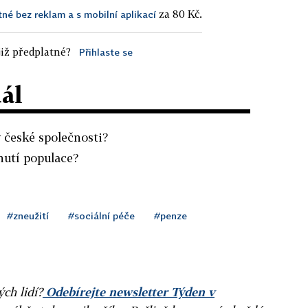
za 80 Kč.
tné bez reklam a s mobilní aplikací
iž předplatné?
Přihlaste se
dál
v české společnosti?
rnutí populace?
#zneužití
#sociální péče
#penze
ých lidí?
Odebírejte newsletter Týden v