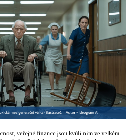
toxická mezigenerační válka (ilustrace).
Autor ▪
Ideogram AI
ucnost, veřejné finance jsou kvůli nim ve velkém