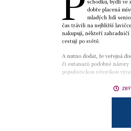
P
schodku, bydlí ve 
dobře placená míst
mladých lidí senioř
čas trávili na nejbližší lavič
nakupují, někteří zahradničí 
cestují po světě.
A nutno dodat, že veřejná di
či eutanazii podobné názory 
populistickou rétorikou výraz
ZBÝ