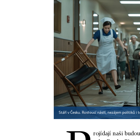
Stáří v Česku. Rostoucí násilí, nezájem politiků i 
rojídají naši budo