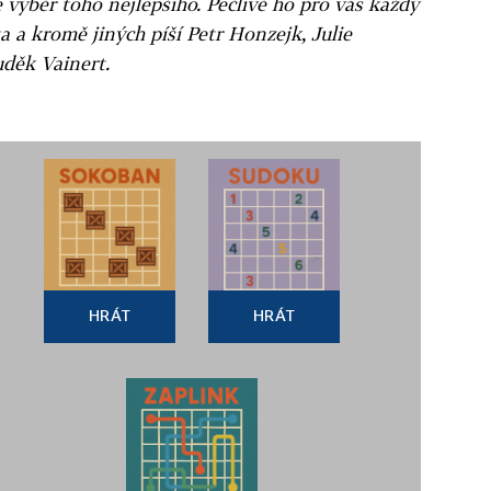
e výběr toho nejlepšího. Pečlivě ho pro vás každý
a a kromě jiných píší Petr Honzejk, Julie
uděk Vainert.
HRÁT
HRÁT