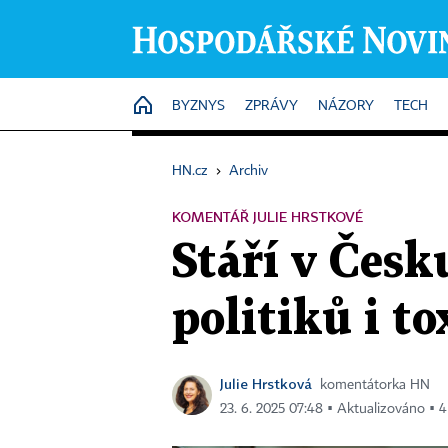
HOME
BYZNYS
ZPRÁVY
NÁZORY
TECH
HN.cz
›
Archiv
KOMENTÁŘ JULIE HRSTKOVÉ
Stáří v Česk
politiků i t
Julie Hrstková
komentátorka HN
23. 6. 2025 07:48 ▪ Aktualizováno ▪ 4