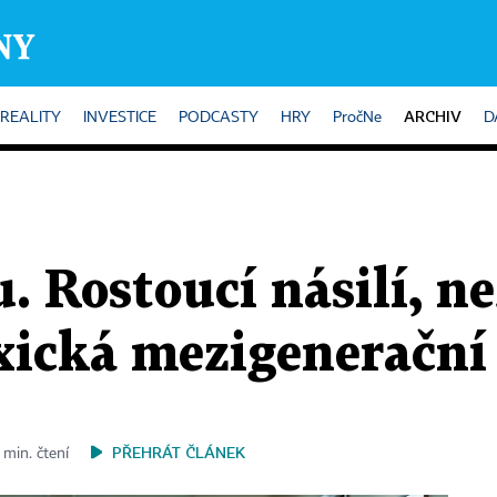
ARCHIV
REALITY
INVESTICE
PODCASTY
HRY
PročNe
D
u. Rostoucí násilí, n
oxická mezigenerační
PŘEHRÁT ČLÁNEK
 min. čtení