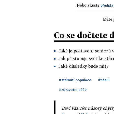
Nebo zkuste
předpla
Máte j
Co se dočtete 
Jaké je postavení seniorů 
Jak přistupuje svět ke stá
Jaké důsledky bude mít?
#stárnutí populace
#násilí
#zdravotní péče
Baví vás číst názory chytr