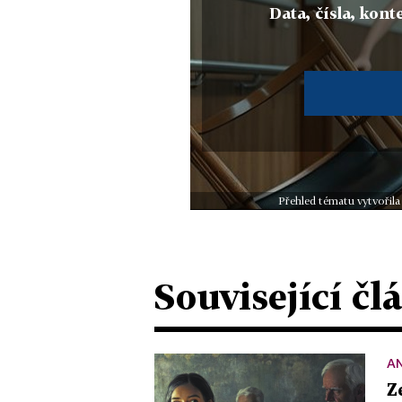
Data, čísla, konte
Přehled tématu vytvořila
Související čl
A
Z