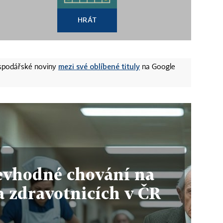
HRÁT
mezi své oblíbené tituly
ospodářské noviny
na Google
nevhodné chování na
a zdravotnicích v ČR