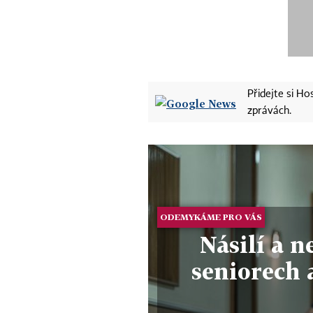
Přidejte si H
zprávách.
ODEMYKÁME PRO VÁS
Násilí a 
seniorech 