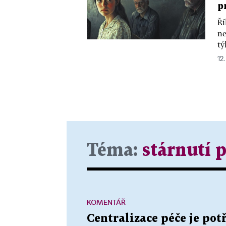
p
Ří
ne
tý
12.
Téma:
stárnutí 
KOMENTÁŘ
Centralizace péče je potř