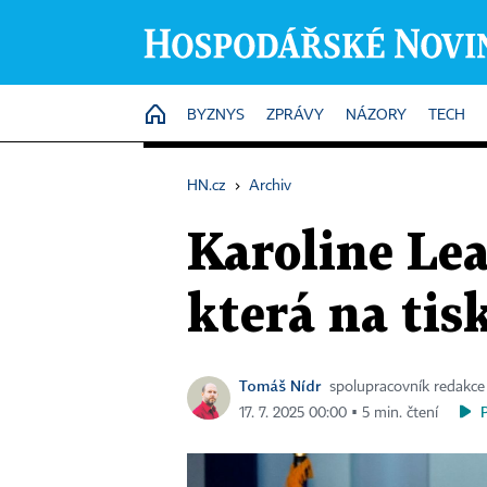
HOME
BYZNYS
ZPRÁVY
NÁZORY
TECH
HN.cz
›
Archiv
Karoline Le
která na ti
Tomáš Nídr
spolupracovník redakce
17. 7. 2025 00:00 ▪ 5 min. čtení