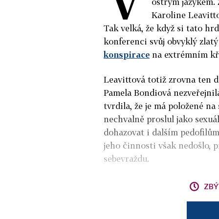
ostrým jazykem.
Karoline Leavitt
Tak velká, že když si tato hr
konferenci svůj obvyklý zlat
konspirace
na extrémním kří
Leavittová totiž zrovna ten 
Pamela Bondiová nezveřejnila
tvrdila, že je má položené na
nechvalně proslul jako sexuál
dohazovat i dalším pedofilů
jeho činnosti však nedošlo, 
sebevraždu.
ZBÝ