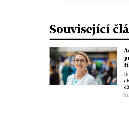
Související čl
A
p
ř
Do
ob
dů
23