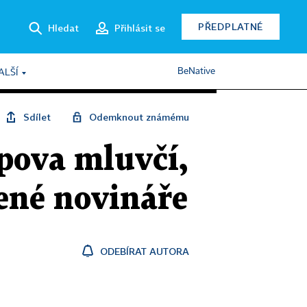
PŘEDPLATNÉ
Hledat
Přihlásit se
BeNative
ALŠÍ
Sdílet
Odemknout známému
pova mluvčí,
ené novináře
ODEBÍRAT AUTORA