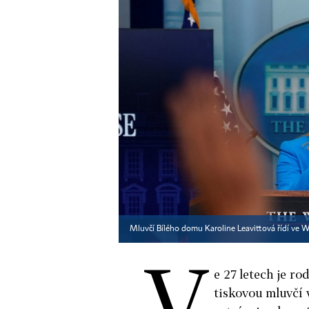
Mluvčí Bílého domu Karoline Leavittová řídí ve 
V
e 27 letech je r
tiskovou mluvčí 