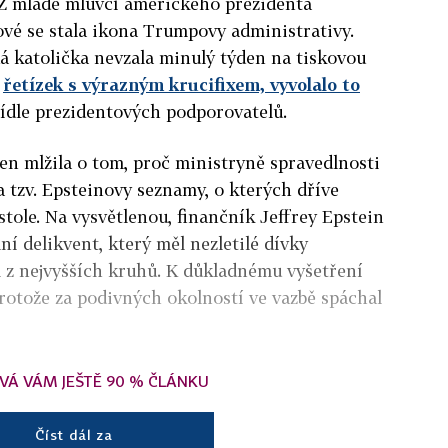
 Z mladé mluvčí amerického prezidenta
ové se stala ikona Trumpovy administrativy.
dá katolička nevzala minulý týden na tiskovou
ý
řetízek s výrazným krucifixem, vyvolalo to
dle prezidentových podporovatelů.
den mlžila o tom, proč ministryně spravedlnosti
 tzv. Epsteinovy seznamy, o kterých dříve
 stole. Na vysvětlenou, finančník Jeffrey Epstein
ní delikvent, který měl nezletilé dívky
m z nejvyšších kruhů. K důkladnému vyšetření
protože za podivných okolností ve vazbě spáchal
VÁ VÁM JEŠTĚ 90 % ČLÁNKU
Číst dál za