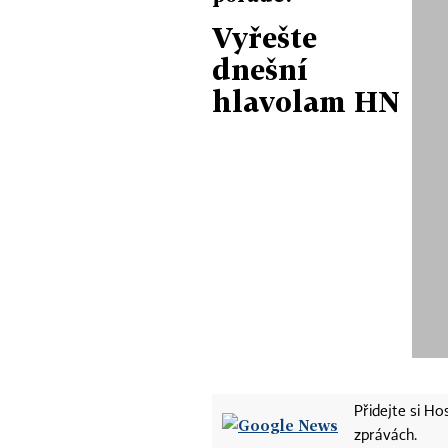
Vyřešte
dnešní
hlavolam HN
Přidejte si H
zprávách.