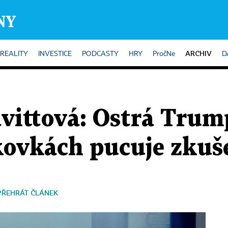
ARCHIV
REALITY
INVESTICE
PODCASTY
HRY
PročNe
D
avittová: Ostrá Trum
skovkách pucuje zkuš
PŘEHRÁT ČLÁNEK