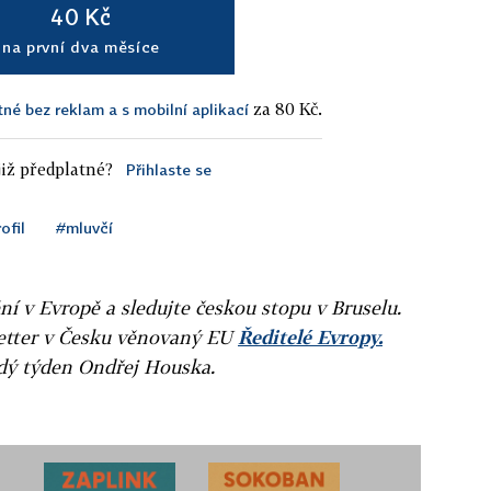
40 Kč
na první dva měsíce
za 80 Kč.
tné bez reklam a s mobilní aplikací
iž předplatné?
Přihlaste se
ofil
#mluvčí
ní v Evropě a sledujte českou stopu v Bruselu.
letter v Česku věnovaný EU
Ředitelé Evropy.
ždý týden Ondřej Houska.