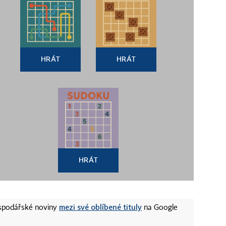
HRÁT
HRÁT
HRÁT
mezi své oblíbené tituly
ospodářské noviny
na Google