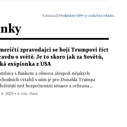
|
Předplatné HN+ je zcela bez reklam.
ánky
meričtí zpravodajci se bojí Trumpovi říct
ravdu o světě. Je to skoro jak za Sovětů,
íká exšpionka z USA
mluva s Ruskem a obnova alespoň nějakých
chodních vztahů s ním je pro Donalda Trumpa
ležitější než bezpečnostní situace a ochrana...
. 6. 2025 ▪ 4 min. čtení