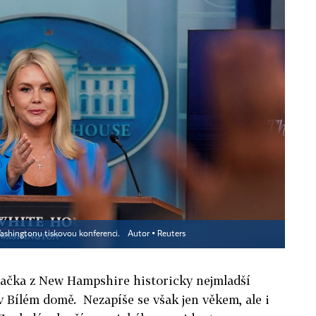
Washingtonu tiskovou konferenci.
Autor ▪
Reuters
odačka z New Hampshire historicky nejmladší
v Bílém domě. Nezapíše se však jen věkem, ale i