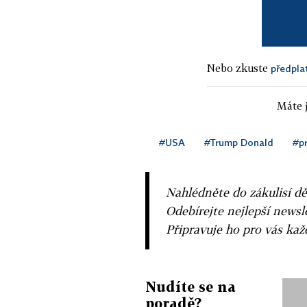
Nebo zkuste
předpla
Máte j
#USA
#Trump Donald
#pr
Nahlédněte do zákulisí dě
Odebírejte nejlepší news
Připravuje ho pro vás ka
Nudíte se na
poradě?