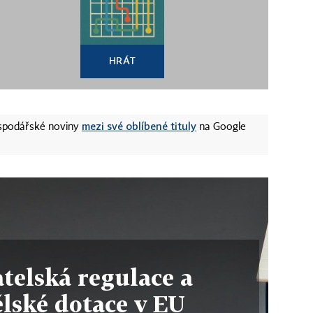
HRÁT
mezi své oblíbené tituly
ospodářské noviny
na Google
telská regulace a
lské dotace v EU