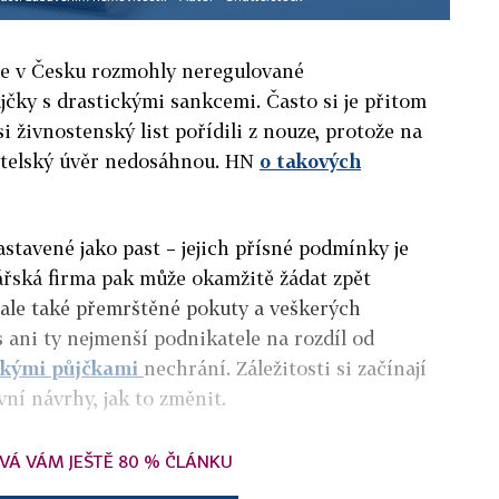
se v Česku rozmohly neregulované
jčky s drastickými sankcemi. Často si je přitom
 si živnostenský list pořídili z nouze, protože na
bitelský úvěr nedosáhnou. HN
o takových
astavené jako past – jejich přísné podmínky je
ářská firma pak může okamžitě žádat zpět
, ale také přemrštěné pokuty a veškerých
ani ty nejmenší podnikatele na rozdíl od
skými půjčkami
nechrání. Záležitosti si začínají
rvní návrhy, jak to změnit.
VÁ VÁM JEŠTĚ 80 % ČLÁNKU