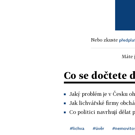
Nebo zkuste
předpla
Máte j
Co se dočtete 
Jaký problém je v Česku o
Jak lichvářské firmy obcház
Co politici navrhují dělat 
#lichva
#úvěr
#nemovitos