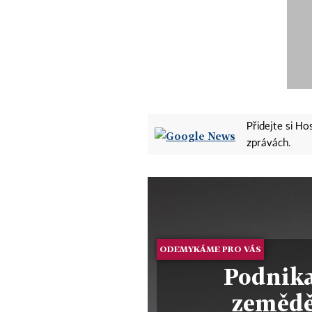
Přidejte si H
zprávách.
ODEMYKÁME PRO VÁS
Podnika
zemědě