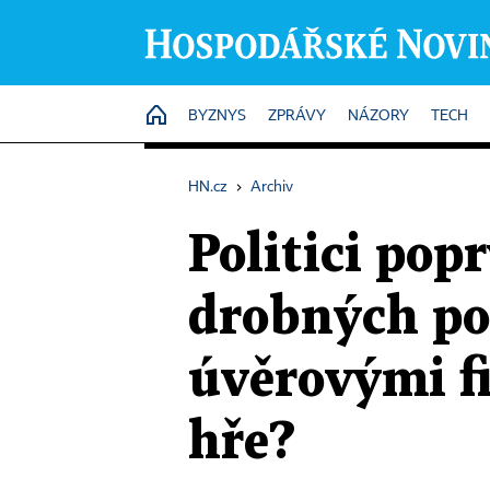
HOME
BYZNYS
ZPRÁVY
NÁZORY
TECH
HN.cz
›
Archiv
Politici pop
drobných po
úvěrovými f
hře?