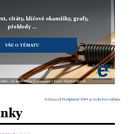
xt, citáty, klíčové okamžiky, grafy,
přehledy ...
VŠE O TÉMATU
 Aika - AI asistentka Economia • Foto: Shutterstock
|
Předplatné HN+ je zcela bez reklam.
ánky