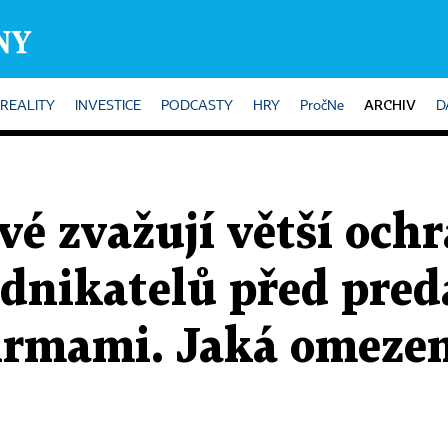
ARCHIV
REALITY
INVESTICE
PODCASTY
HRY
PročNe
D
rvé zvažují větší och
dnikatelů před pre
irmami. Jaká omezen