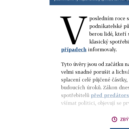
V
posledním roce 
podnikatelské pů
berou lidé, kteří
klasický spotře
případech
informovaly.
Tyto úvěry jsou od začátku n
velmi snadné porušit a lichv
splacení celé půjčené částky
budoucích úroků. Zákon dnes 
spotřebitelů
před predátor
všímat politici, objevují se p
ZBÝ