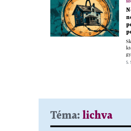
M
N
n
p
p
Sk
kt
gy
5. 
Téma:
lichva