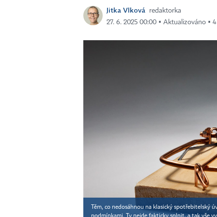
Jitka Vlková
redaktorka
27. 6. 2025 00:00 ▪ Aktualizováno ▪ 4
Těm, co nedosáhnou na klasický spotřebitelský úv
podmínkami. Ty nejde fakticky splnit, a tak vše 