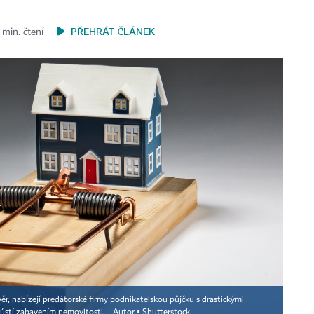
PŘEHRÁT ČLÁNEK
 min. čtení
ěr, nabízejí predátorské firmy podnikatelskou půjčku s drastickými
vyústí zabavením nemovitosti.
Autor ▪
Shutterstock