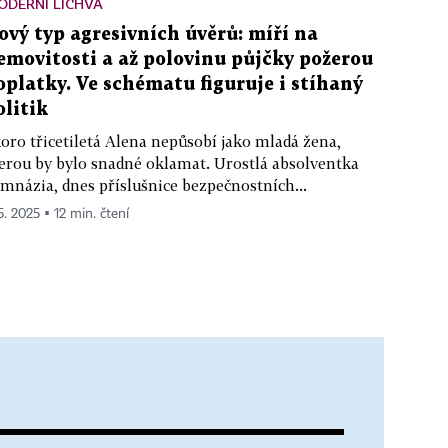
ODERNÍ LICHVA
ový typ agresivních úvěrů: míří na
emovitosti a až polovinu půjčky požerou
oplatky. Ve schématu figuruje i stíhaný
olitik
oro třicetiletá Alena nepůsobí jako mladá žena,
erou by bylo snadné oklamat. Urostlá absolventka
mnázia, dnes příslušnice bezpečnostních...
5. 2025 ▪ 12 min. čtení