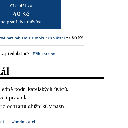
Číst dál za
40 Kč
na první dva měsíce
za 80 Kč.
tné bez reklam a s mobilní aplikací
iž předplatné?
Přihlaste se
dál
hledně podnikatelských úvěrů.
ejí pravidla.
pro ochranu dlužníků v pasti.
ti
#podnikatel