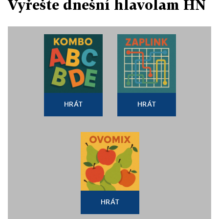
Vyřešte dnešní hlavolam HN
HRÁT
HRÁT
HRÁT