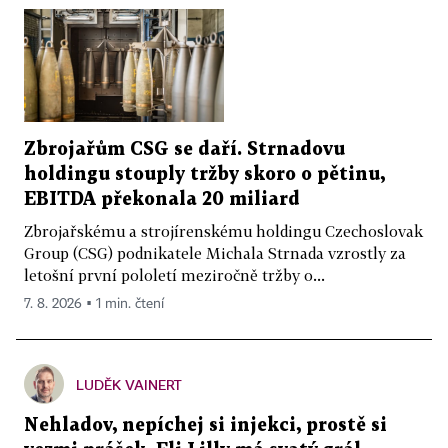
Zbrojařům CSG se daří. Strnadovu
holdingu stouply tržby skoro o pětinu,
EBITDA překonala 20 miliard
Zbrojařskému a strojírenskému holdingu Czechoslovak
Group (CSG) podnikatele Michala Strnada vzrostly za
letošní první pololetí meziročně tržby o...
7. 8. 2026 ▪ 1 min. čtení
LUDĚK VAINERT
Nehladov, nepíchej si injekci, prostě si