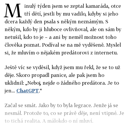
M
inulý týden jsem se zeptal kamaráda, otce
tří dětí, jestli by mu vadilo, kdyby si jeho
dcera každý den psala s někým neznámým. S
někým, kdo by ji hluboce ovlivňoval, ale on sám by
netušil, kdo to je – a ani by neměl možnost toho
člověka poznat. Podíval se na mě vyděšeně. Myslel
si, že mluvím o nějakém predátorovi z internetu.
Ještě víc se vyděsil, když jsem mu řekl, že se to už
děje. Skoro propadl panice, ale pak jsem ho
uklidnil: „Neboj, nejde o žádného predátora. Je to
jen...
ChatGPT
.“
Začal se smát. Jako by to byla legrace. Jenže já se
nesmál. Protože to, co se právě děje, není vtipné. Je
to tichá realita. A málokdo o ní mluví.