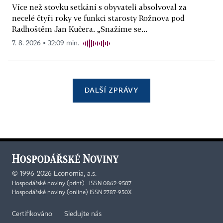
Více než stovku setkání s obyvateli absolvoval za
necelé čtyři roky ve funkci starosty Rožnova pod
Radhoštěm Jan Kučera. „Snažíme se...
7. 8. 2026 ▪ 32:09 min.
DALŠÍ ZPRÁVY
©
1996-2026
Economia, a.s.
Hospodářské noviny (print) ISSN 0862-9587
Hospodářské noviny (online) ISSN 2787-950X
Certifikováno
Sledujte nás