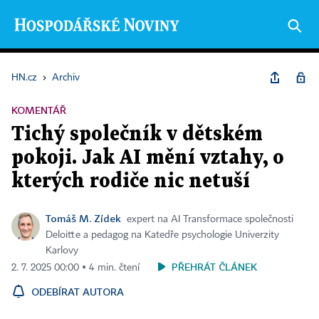
HN.cz
›
Archiv
KOMENTÁŘ
Tichý společník v dětském
pokoji. Jak AI mění vztahy, o
kterých rodiče nic netuší
Tomáš M. Zídek
expert na AI Transformace společnosti
Deloitte a pedagog na Katedře psychologie Univerzity
Karlovy
PŘEHRÁT ČLÁNEK
2. 7. 2025 00:00 ▪ 4 min. čtení
ODEBÍRAT AUTORA