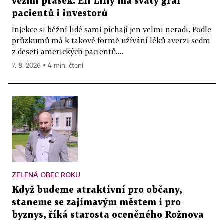
vezmi prášek. Eli Lilly má svatý grál
pacientů i investorů
Injekce si běžní lidé sami píchají jen velmi neradi. Podle
průzkumů má k takové formě užívání léků averzi sedm
z deseti amerických pacientů....
7. 8. 2026 ▪ 4 min. čtení
ZELENÁ OBEC ROKU
Když budeme atraktivní pro občany,
staneme se zajímavým městem i pro
byznys, říká starosta oceněného Rožnova