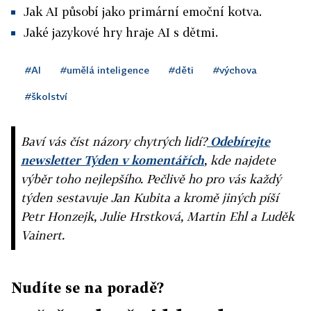
Jak AI působí jako primární emoční kotva.
Jaké jazykové hry hraje AI s dětmi.
#AI
#umělá inteligence
#děti
#výchova
#školství
Baví vás číst názory chytrých lidí?
Odebírejte
newsletter Týden v komentářích
, kde najdete
výběr toho nejlepšího. Pečlivě ho pro vás každý
týden sestavuje Jan Kubita a kromě jiných píší
Petr Honzejk, Julie Hrstková, Martin Ehl a Luděk
Vainert.
Nudíte se na poradě?