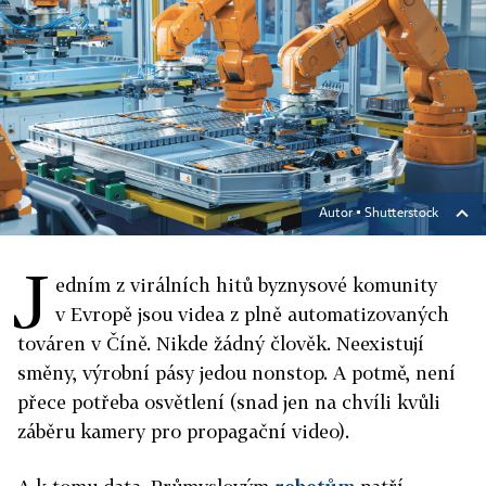
Autor ▪
Shutterstock
J
edním z virálních hitů byznysové komunity
v Evropě jsou videa z plně automatizovaných
továren v Číně. Nikde žádný člověk. Neexistují
směny, výrobní pásy jedou nonstop. A potmě, není
přece potřeba osvětlení (snad jen na chvíli kvůli
záběru kamery pro propagační video).