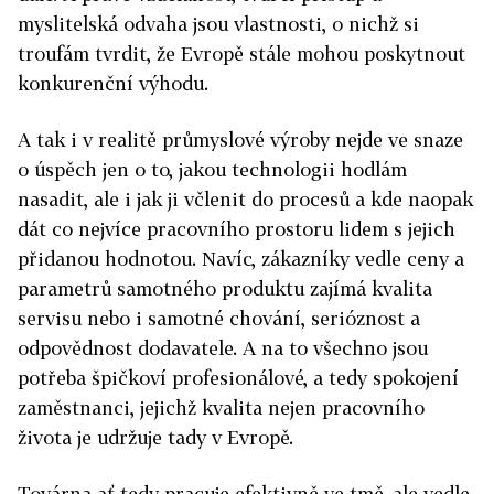
myslitelská odvaha jsou vlastnosti, o nichž si
troufám tvrdit, že Evropě stále mohou poskytnout
konkurenční výhodu.
A tak i v realitě průmyslové výroby nejde ve snaze
o úspěch jen o to, jakou technologii hodlám
nasadit, ale i jak ji včlenit do procesů a kde naopak
dát co nejvíce pracovního prostoru lidem s jejich
přidanou hodnotou. Navíc, zákazníky vedle ceny a
parametrů samotného produktu zajímá kvalita
servisu nebo i samotné chování, serióznost a
odpovědnost dodavatele. A na to všechno jsou
potřeba špičkoví profesionálové, a tedy spokojení
zaměstnanci, jejichž kvalita nejen pracovního
života je udržuje tady v Evropě.
Továrna ať tedy pracuje efektivně ve tmě, ale vedle