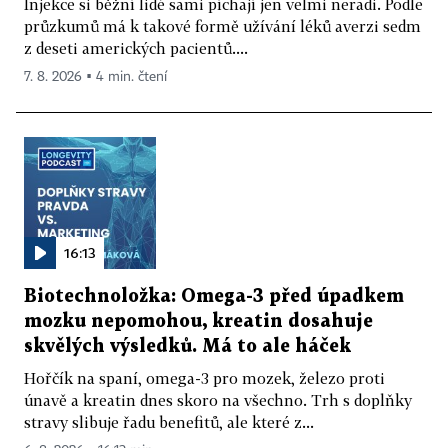
Injekce si běžní lidé sami píchají jen velmi neradi. Podle
průzkumů má k takové formě užívání léků averzi sedm
z deseti amerických pacientů....
7. 8. 2026 ▪ 4 min. čtení
16:13
Biotechnoložka: Omega-3 před úpadkem
mozku nepomohou, kreatin dosahuje
skvělých výsledků. Má to ale háček
Hořčík na spaní, omega-3 pro mozek, železo proti
únavě a kreatin dnes skoro na všechno. Trh s doplňky
stravy slibuje řadu benefitů, ale které z...