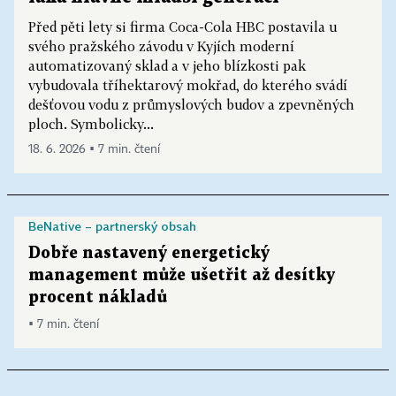
Před pěti lety si firma Coca-Cola HBC postavila u
svého pražského závodu v Kyjích moderní
automatizovaný sklad a v jeho blízkosti pak
vybudovala tříhektarový mokřad, do kterého svádí
dešťovou vodu z průmyslových budov a zpevněných
ploch. Symbolicky...
18. 6. 2026 ▪ 7 min. čtení
BeNative – partnerský obsah
Dobře nastavený energetický
management může ušetřit až desítky
procent nákladů
▪ 7 min. čtení