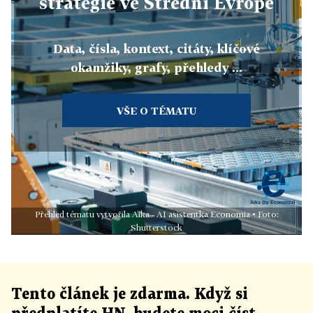
strategie ve Střední Evropě
Data, čísla, kontext, citáty, klíčové
okamžiky, grafy, přehledy ...
VŠE O TÉMATU
Přehled tématu vytvořila Aika - AI asistentka Economia • Foto:
Shutterstock
Tento článek
je
zdarma. Když si