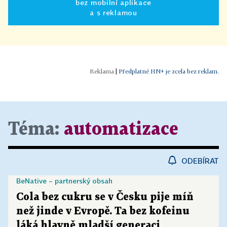
bez mobilní aplikace
a s reklamou
|
Předplatné HN+ je zcela bez reklam.
Téma:
automatizace
ODEBÍRAT
BeNative – partnerský obsah
Cola bez cukru se v Česku pije míň
než jinde v Evropě. Ta bez kofeinu
láká hlavně mladší generaci