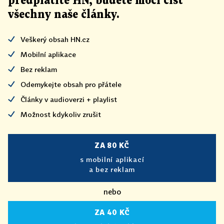
předplatíte HN, budete moci číst
všechny naše články
.
Veškerý obsah HN.cz
Mobilní aplikace
Bez reklam
Odemykejte obsah pro přátele
Články v audioverzi + playlist
Možnost kdykoliv zrušit
ZA 80 KČ
s mobilní aplikací
a bez reklam
nebo
ZA 40 KČ