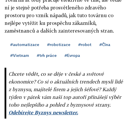
ní je stejně potřeba prosvětleného zdravého
prostoru pro vznik nápadů, jak tuto továrnu co
nejlépe vytěžit ku prospěchu zákazníků,
zaměstnanců a dalších zainteresovaných stran.
#automatizace
#robotizace
#robot
#Čína
#Vietnam
#trh práce
#Evropa
Chcete vědět, co se děje v české a světové
ekonomice? Co si o aktuálních trendech myslí lidé
z byznysu, majitelé firem a jejich šéfové? Každý
týden v pátek vám naši top autoři přinášejí výběr
toho nejlepšího a pohled z byznysové strany.
Odebírejte Byznys newsletter.