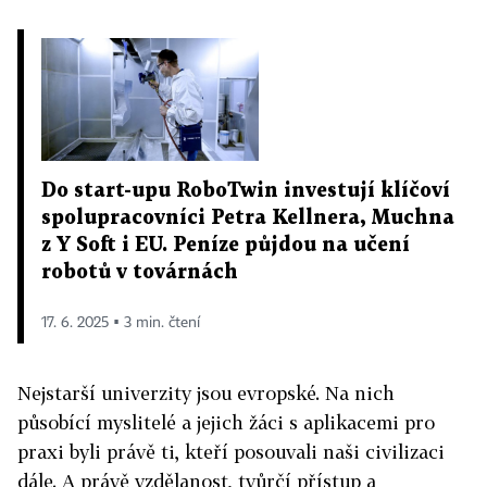
Do start-upu RoboTwin investují klíčoví
spolupracovníci Petra Kellnera, Muchna
z Y Soft i EU. Peníze půjdou na učení
robotů v továrnách
17. 6. 2025 ▪ 3 min. čtení
Nejstarší univerzity jsou evropské. Na nich
působící myslitelé a jejich žáci s aplikacemi pro
praxi byli právě ti, kteří posouvali naši civilizaci
dále. A právě vzdělanost, tvůrčí přístup a