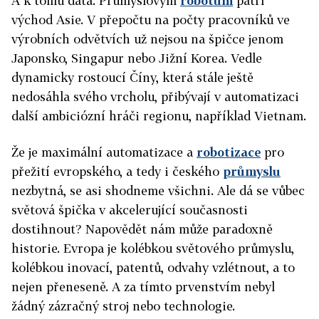
A k tomu data. Průmyslovým
robotům
patří
východ Asie. V přepočtu na počty pracovníků ve
výrobních odvětvích už nejsou na špičce jenom
Japonsko, Singapur nebo Jižní Korea. Vedle
dynamicky rostoucí Číny, která stále ještě
nedosáhla svého vrcholu, přibývají v automatizaci
další ambiciózní hráči regionu, například Vietnam.
Že je maximální automatizace a
robotizace
pro
přežití evropského, a tedy i českého
průmyslu
nezbytná, se asi shodneme všichni. Ale dá se vůbec
světová špička v akcelerující současnosti
dostihnout? Napovědět nám může paradoxně
historie. Evropa je kolébkou světového průmyslu,
kolébkou inovací, patentů, odvahy vzlétnout, a to
nejen přeneseně. A za tímto prvenstvím nebyl
žádný zázračný stroj nebo technologie.