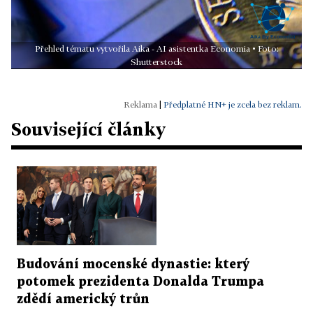
Přehled tématu vytvořila Aika - AI asistentka Economia • Foto:
Shutterstock
|
Předplatné HN+ je zcela bez reklam.
Související články
Budování mocenské dynastie: který
potomek prezidenta Donalda Trumpa
zdědí americký trůn