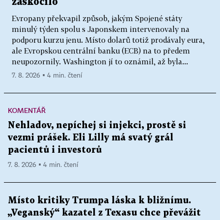
zaskočilo
Evropany překvapil způsob, jakým Spojené státy
minulý týden spolu s Japonskem intervenovaly na
podporu kurzu jenu. Místo dolarů totiž prodávaly eura,
ale Evropskou centrální banku (ECB) na to předem
neupozornily. Washington jí to oznámil, až byla...
7. 8. 2026 ▪ 4 min. čtení
KOMENTÁŘ
Nehladov, nepíchej si injekci, prostě si
vezmi prášek. Eli Lilly má svatý grál
pacientů i investorů
7. 8. 2026 ▪ 4 min. čtení
Místo kritiky Trumpa láska k bližnímu.
„Veganský“ kazatel z Texasu chce převážit