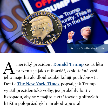
Autor ▪
Shutterstock
A
merický prezident
Donald Trump
se už léta
prezentuje jako miliardář, o skutečné výši
jeho majetku ale dlouhodobě kolují pochybnosti.
Deník
The New York Times
popsal, jak Trump
využil prezidentské volby, jež proběhly loni v
listopadu, aby se z majitele ztrátových golfových
hřišť a poloprázdných mrakodrapů stal