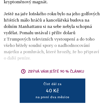
kryptoměnový magnát.
Ještě na jaře loňského roku bylo na jeho golfových
hřištích málo hráčů a kancelářská budova na
dolním Manhattanu si na sebe nebyla schopná
vydělat. Pomalu ustával i příliv dolarů
z Trumpových televizních vystoupení a do toho
všeho běžely soudní spory o nadhodnocování
majetku a pomluvách, které hrozily, že ho připraví
o další peníze.
ZBÝVÁ VÁM JEŠTĚ 90 % ČLÁNKU
Číst dál za
40 Kč
na první dva měsíce