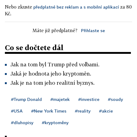
Nebo zkuste
za 80
předplatné bez reklam a s mobilní aplikací
Kč.
Máte již předplatné?
Přihlaste se
Co se dočtete dál
Jak na tom byl Trump před volbami.
Jaká je hodnota jeho kryptoměn.
Jak je na tom jeho realitní byznys.
#Trump Donald
#majetek
#investice
#soudy
#USA
#New York Times
#reality
#akcie
#dluhopisy
#kryptoměny