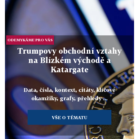
ODEMYKÁME PRO VÁS
Trumpovy obchodní vztahy
na Blízkém východě a
Katargate
Data, čísla, kontext, citáty, klíčové
okamžiky, grafy, přehledy ...
VŠE O TÉMATU