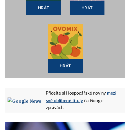
HRÁT
HRÁT
HRÁT
mezi
Přidejte si Hospodářské noviny
své oblíbené tituly
na Google
zprávách.