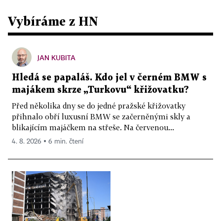
Vybíráme z HN
JAN KUBITA
Hledá se papaláš. Kdo jel v černém BMW s
majákem skrze „Turkovu“ křižovatku?
Před několika dny se do jedné pražské křižovatky
přihnalo obří luxusní BMW se začerněnými skly a
blikajícím majáčkem na střeše. Na červenou...
4. 8. 2026 ▪ 6 min. čtení