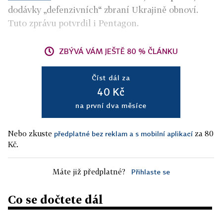
dodávky „defenzivních“ zbraní Ukrajině obnoví.
Tuto zprávu potvrdil i Pentagon.
ZBÝVÁ VÁM JEŠTĚ 80 % ČLÁNKU
Číst dál za
40 Kč
na první dva měsíce
Nebo zkuste
za 80
předplatné bez reklam a s mobilní aplikací
Kč.
Máte již předplatné?
Přihlaste se
Co se dočtete dál