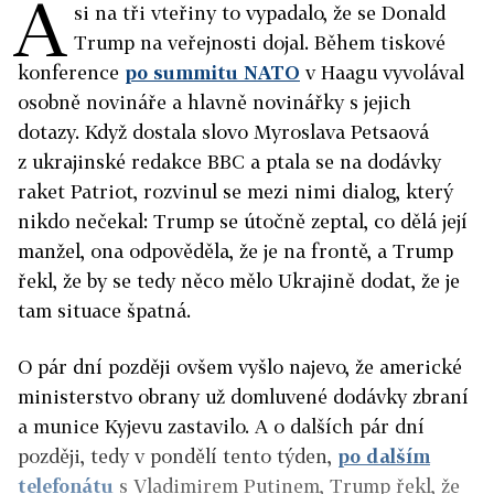
A
si na tři vteřiny to vypadalo, že se Donald
Trump na veřejnosti dojal. Během tiskové
konference
po summitu NATO
v Haagu vyvolával
osobně novináře a hlavně novinářky s jejich
dotazy. Když dostala slovo Myroslava Petsaová
z ukrajinské redakce BBC a ptala se na dodávky
raket Patriot, rozvinul se mezi nimi dialog, který
nikdo nečekal: Trump se útočně zeptal, co dělá její
manžel, ona odpověděla, že je na frontě, a Trump
řekl, že by se tedy něco mělo Ukrajině dodat, že je
tam situace špatná.
O pár dní později ovšem vyšlo najevo, že americké
ministerstvo obrany už domluvené dodávky zbraní
a munice Kyjevu zastavilo. A o dalších pár dní
později, tedy v pondělí tento týden,
po dalším
telefonátu
s Vladimirem Putinem, Trump řekl, že