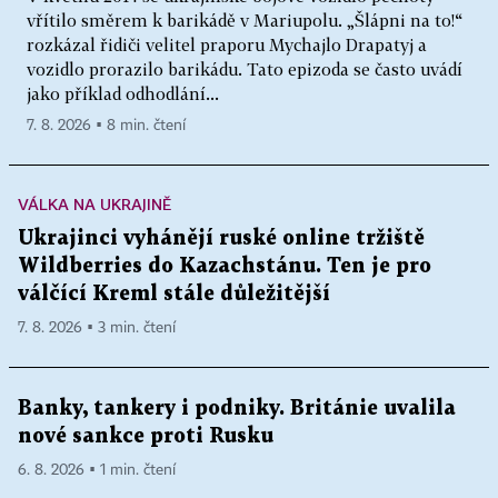
vřítilo směrem k barikádě v Mariupolu. „Šlápni na to!“
rozkázal řidiči velitel praporu Mychajlo Drapatyj a
vozidlo prorazilo barikádu. Tato epizoda se často uvádí
jako příklad odhodlání...
7. 8. 2026 ▪ 8 min. čtení
VÁLKA NA UKRAJINĚ
Ukrajinci vyhánějí ruské online tržiště
Wildberries do Kazachstánu. Ten je pro
válčící Kreml stále důležitější
7. 8. 2026 ▪ 3 min. čtení
Banky, tankery i podniky. Británie uvalila
nové sankce proti Rusku
6. 8. 2026 ▪ 1 min. čtení