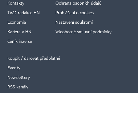
Kontakty
Ochrana osobních údajů
Tiráž redakce HN
Prohlášení o cookies
×
Economia
Nastavení soukromí
Kariéra v HN
Všeobecné smluvní podmínky
Ceník inzerce
Koupit / darovat předplatné
Eventy
Newslettery
RSS kanály
Autorská práva vykonává vydavatel. Bez písemného svolení vydavatele je
zakázáno jakékoli užití částí nebo celku díla, zejména rozmnožování a šíření
jakýmkoli způsobem, mechanickým nebo elektronickým, v českém nebo
jiném jazyce. Bez souhlasu vydavatele je zakázáno též rozmnožování
obsahu pro účely automatizované analýzy textů nebo dat
podle ustanovení § 39c autorského zákona.