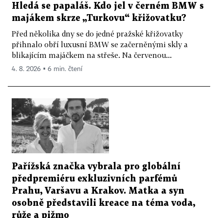
Hledá se papaláš. Kdo jel v černém BMW s
majákem skrze „Turkovu“ křižovatku?
Před několika dny se do jedné pražské křižovatky
přihnalo obří luxusní BMW se začerněnými skly a
blikajícím majáčkem na střeše. Na červenou...
4. 8. 2026 ▪ 6 min. čtení
Pařížská značka vybrala pro globální
předpremiéru exkluzivních parfémů
Prahu, Varšavu a Krakov. Matka a syn
osobně představili kreace na téma voda,
růže a pižmo