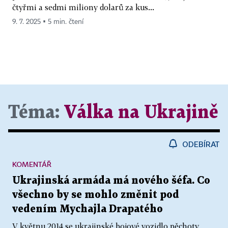
čtyřmi a sedmi miliony dolarů za kus...
9. 7. 2025 ▪ 5 min. čtení
Téma:
Válka na Ukrajině
ODEBÍRAT
KOMENTÁŘ
Ukrajinská armáda má nového šéfa. Co
všechno by se mohlo změnit pod
vedením Mychajla Drapatého
V květnu 2014 se ukrajinské bojové vozidlo pěchoty