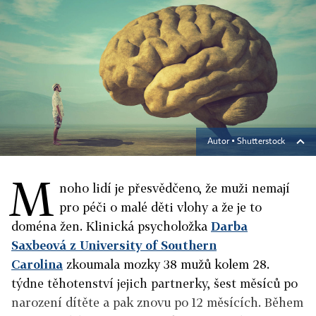
Autor ▪
Shutterstock
M
noho lidí je přesvědčeno, že muži nemají
pro péči o malé děti vlohy a že je to
doména žen. Klinická psycholožka
Darba
Saxbeová z University of Southern
Carolina
zkoumala mozky 38 mužů kolem 28.
týdne těhotenství jejich partnerky, šest měsíců po
narození dítěte a pak znovu po 12 měsících. Během