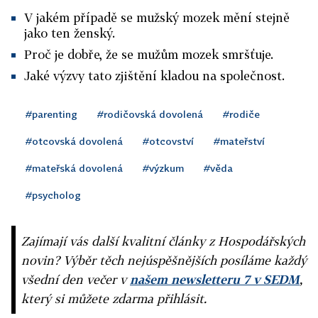
V jakém případě se mužský mozek mění stejně
jako ten ženský.
Proč je dobře, že se mužům mozek smršťuje.
Jaké výzvy tato zjištění kladou na společnost.
#parenting
#rodičovská dovolená
#rodiče
#otcovská dovolená
#otcovství
#mateřství
#mateřská dovolená
#výzkum
#věda
#psycholog
Zajímají vás další kvalitní články z Hospodářských
novin? Výběr těch nejúspěšnějších posíláme každý
všední den večer v
našem newsletteru 7 v SEDM
,
který si můžete zdarma přihlásit.