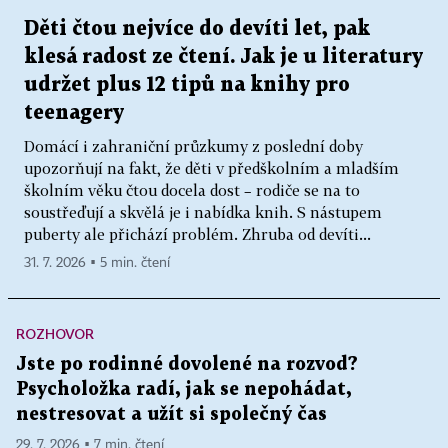
Děti čtou nejvíce do devíti let, pak
klesá radost ze čtení. Jak je u literatury
udržet plus 12 tipů na knihy pro
teenagery
Domácí i zahraniční průzkumy z poslední doby
upozorňují na fakt, že děti v předškolním a mladším
školním věku čtou docela dost – rodiče se na to
soustřeďují a skvělá je i nabídka knih. S nástupem
puberty ale přichází problém. Zhruba od devíti...
31. 7. 2026 ▪ 5 min. čtení
ROZHOVOR
Jste po rodinné dovolené na rozvod?
Psycholožka radí, jak se nepohádat,
nestresovat a užít si společný čas
29. 7. 2026 ▪ 7 min. čtení