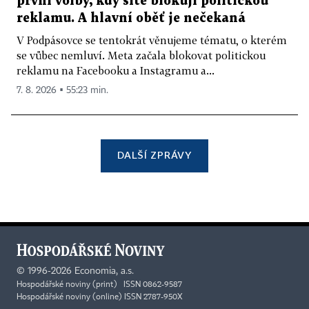
první volby, kdy sítě blokují politickou
reklamu. A hlavní oběť je nečekaná
V Podpásovce se tentokrát věnujeme tématu, o kterém
se vůbec nemluví. Meta začala blokovat politickou
reklamu na Facebooku a Instagramu a...
7. 8. 2026 ▪ 55:23 min.
DALŠÍ ZPRÁVY
©
1996-2026
Economia, a.s.
Hospodářské noviny (print) ISSN 0862-9587
Hospodářské noviny (online) ISSN 2787-950X