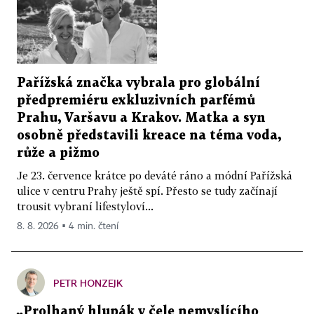
Pařížská značka vybrala pro globální
předpremiéru exkluzivních parfémů
Prahu, Varšavu a Krakov. Matka a syn
osobně představili kreace na téma voda,
růže a pižmo
Je 23. července krátce po deváté ráno a módní Pařížská
ulice v centru Prahy ještě spí. Přesto se tudy začínají
trousit vybraní lifestyloví...
8. 8. 2026 ▪ 4 min. čtení
PETR HONZEJK
„Prolhaný hlupák v čele nemyslícího