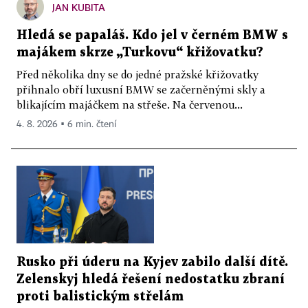
JAN KUBITA
Hledá se papaláš. Kdo jel v černém BMW s
majákem skrze „Turkovu“ křižovatku?
Před několika dny se do jedné pražské křižovatky
přihnalo obří luxusní BMW se začerněnými skly a
blikajícím majáčkem na střeše. Na červenou...
4. 8. 2026 ▪ 6 min. čtení
Rusko při úderu na Kyjev zabilo další dítě.
Zelenskyj hledá řešení nedostatku zbraní
proti balistickým střelám