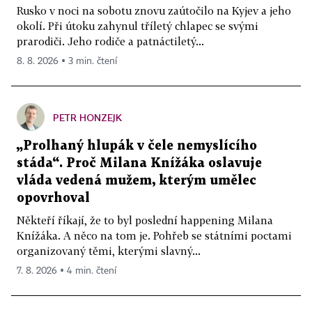
Rusko v noci na sobotu znovu zaútočilo na Kyjev a jeho
okolí. Při útoku zahynul tříletý chlapec se svými
prarodiči. Jeho rodiče a patnáctiletý...
8. 8. 2026 ▪ 3 min. čtení
PETR HONZEJK
„Prolhaný hlupák v čele nemyslícího
stáda“. Proč Milana Knížáka oslavuje
vláda vedená mužem, kterým umělec
opovrhoval
Někteří říkají, že to byl poslední happening Milana
Knížáka. A něco na tom je. Pohřeb se státními poctami
organizovaný těmi, kterými slavný...
7. 8. 2026 ▪ 4 min. čtení