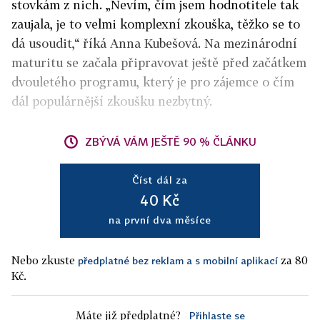
stovkám z nich. „Nevím, čím jsem hodnotitele tak
zaujala, je to velmi komplexní zkouška, těžko se to
dá usoudit,“ říká Anna Kubešová. Na mezinárodní
maturitu se začala připravovat ještě před začátkem
dvouletého programu, který je pro zájemce o čím
dál populárnější zkoušku nezbytný.
ZBÝVÁ VÁM JEŠTĚ 90 % ČLÁNKU
Číst dál za
40 Kč
na první dva měsíce
Nebo zkuste
za 80
předplatné bez reklam a s mobilní aplikací
Kč.
Máte již předplatné?
Přihlaste se