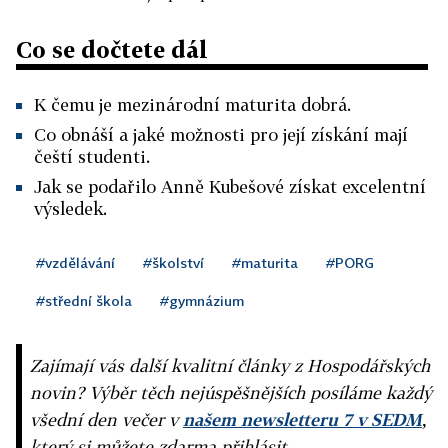
Co se dočtete dál
K čemu je mezinárodní maturita dobrá.
Co obnáší a jaké možnosti pro její získání mají
čeští studenti.
Jak se podařilo Anně Kubešové získat excelentní
výsledek.
#vzdělávání
#školství
#maturita
#PORG
#střední škola
#gymnázium
Zajímají vás další kvalitní články z Hospodářských
novin? Výběr těch nejúspěšnějších posíláme každý
všední den večer v
našem newsletteru 7 v SEDM
,
který si můžete zdarma přihlásit.