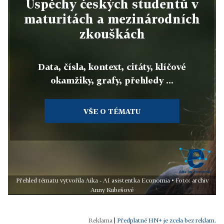
Úspěchy českých studentů v
maturitách a mezinárodních
zkouškách
Data, čísla, kontext, citáty, klíčové
okamžiky, grafy, přehledy ...
VŠE O TÉMATU
Přehled tématu vytvořila Aika - AI asistentka Economia • Foto: archiv
Anny Kubešové
|
Předplatné HN+ je zcela bez reklam.