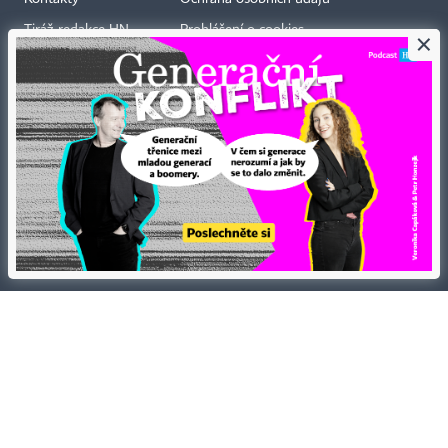
Tiráž redakce HN
Prohlášení o cookies
×
Economia
Nastavení soukromí
Kariéra v HN
Všeobecné smluvní podmínky
Ceník inzerce
Koupit / darovat předplatné
Eventy
Newslettery
RSS kanály
Autorská práva vykonává vydavatel. Bez písemného svolení vydavatele je
zakázáno jakékoli užití částí nebo celku díla, zejména rozmnožování a šíření
jakýmkoli způsobem, mechanickým nebo elektronickým, v českém nebo
jiném jazyce. Bez souhlasu vydavatele je zakázáno též rozmnožování
obsahu pro účely automatizované analýzy textů nebo dat
podle ustanovení § 39c autorského zákona.