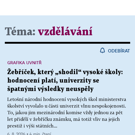
Téma:
vzdělávání
ODEBÍRAT
GRAFIKA UVNITŘ
Žebříček, který „shodil“ vysoké školy:
hodnocení platí, univerzity se
špatnými výsledky neuspěly
Letošní národní hodnocení vysokých škol ministerstva
školství vyvolalo u části univerzit vlnu nespokojenosti.
To, jakou jim mezinárodní komise vždy jednou za pět
let přidělí v žebříčku známku, má totiž vliv na jejich
prestiž i výši státních...
6. 8. 2026 ▪ 4 min. čtení