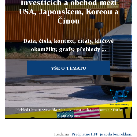
investicích a obchod mezi
USA, Japonskem, Koreou a
Čínou
Data, čísla, kontext, citáty, klíčové
okamžiky, grafy, přehledy ...
VŠE O TÉMATU
Přehled tématu vytvořila Aika - AI asistentka Economia • Foto:
Shutterstock
|
Předplatné HN+ je zcela bez reklam.