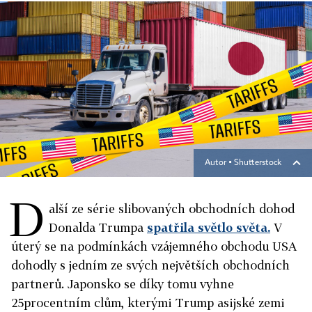
Autor ▪
Shutterstock
D
alší ze série slibovaných obchodních dohod
Donalda Trumpa
spatřila světlo světa.
V
úterý se na podmínkách vzájemného obchodu USA
dohodly s jedním ze svých největších obchodních
partnerů. Japonsko se díky tomu vyhne
25procentním clům, kterými Trump asijské zemi