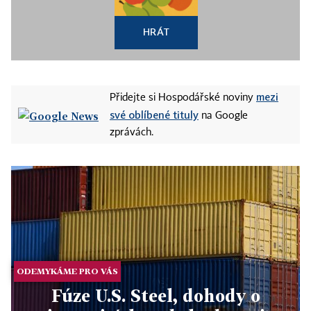
HRÁT
mezi
Přidejte si Hospodářské noviny
své oblíbené tituly
na Google
zprávách.
ODEMYKÁME PRO VÁS
Fúze U.S. Steel, dohody o