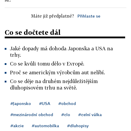
Máte již předplatné?
Přihlaste se
Co se dočtete dál
Jaké dopady má dohoda Japonska a USA na
trhy.
Co se kvůli tomu dělo v Evropě.
Proč se americkým výrobcům aut nelíbí.
Co se děje na druhém nejdůležitějším
dluhopisovém trhu na světě.
#Japonsko
#USA
#obchod
#mezinárodní obchod
#clo
#celní válka
#akcie
#automobilka
#dluhopisy