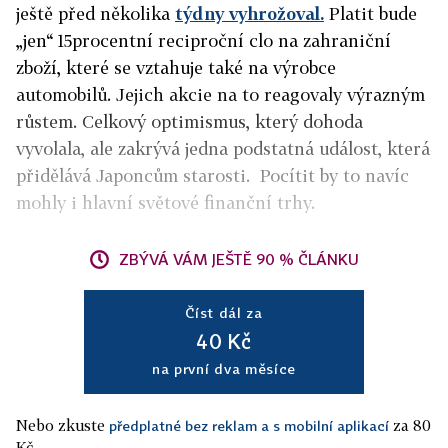
ještě před několika
týdny vyhrožoval.
Platit bude
„jen“ 15procentní reciproční clo na zahraniční
zboží, které se vztahuje také na výrobce
automobilů. Jejich akcie na to reagovaly výrazným
růstem. Celkový optimismus, který dohoda
vyvolala, ale zakrývá jedna podstatná událost, která
přidělává Japoncům starosti. Pocítit by to navíc
mohly i hlavní světové finanční trhy.
ZBÝVÁ VÁM JEŠTĚ 90 % ČLÁNKU
Číst dál za
40 Kč
na první dva měsíce
Nebo zkuste
za 80
předplatné bez reklam a s mobilní aplikací
Kč.