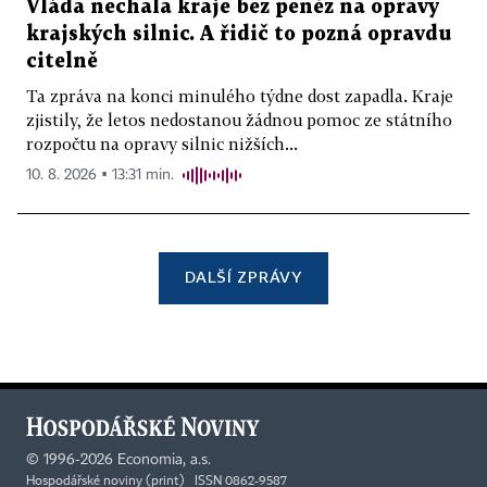
Vláda nechala kraje bez peněz na opravy
krajských silnic. A řidič to pozná opravdu
citelně
Ta zpráva na konci minulého týdne dost zapadla. Kraje
zjistily, že letos nedostanou žádnou pomoc ze státního
rozpočtu na opravy silnic nižších...
10. 8. 2026 ▪ 13:31 min.
DALŠÍ ZPRÁVY
©
1996-2026
Economia, a.s.
Hospodářské noviny (print) ISSN 0862-9587