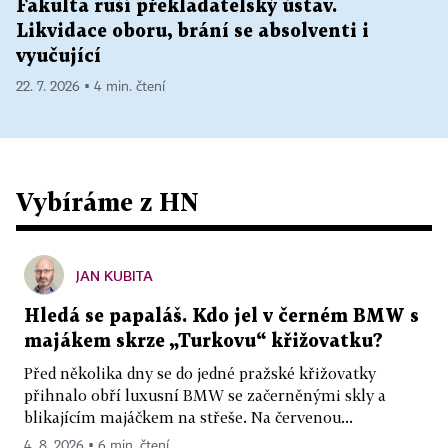
Fakulta ruší překladatelský ústav.
Likvidace oboru, brání se absolventi i
vyučující
22. 7. 2026 ▪ 4 min. čtení
Vybíráme z HN
JAN KUBITA
Hledá se papaláš. Kdo jel v černém BMW s
majákem skrze „Turkovu“ křižovatku?
Před několika dny se do jedné pražské křižovatky
přihnalo obří luxusní BMW se začerněnými skly a
blikajícím majáčkem na střeše. Na červenou...
4. 8. 2026 ▪ 6 min. čtení