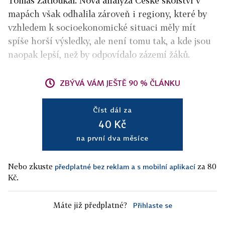
Tomáš Zatloukal. Nová analýza České školství v
mapách však odhalila zároveň i regiony, které by
vzhledem k socioekonomické situaci měly mít
spíše horší výsledky, ale není tomu tak, a kde jsou
naopak lepší, než by odpovídalo zázemí žáků.
ZBÝVÁ VÁM JEŠTĚ 90 % ČLÁNKU
Číst dál za
40 Kč
na první dva měsíce
Nebo zkuste
za 80
předplatné bez reklam a s mobilní aplikací
Kč.
Máte již předplatné?
Přihlaste se