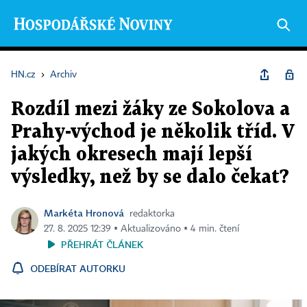
HN.cz
›
Archiv
Rozdíl mezi žáky ze Sokolova a
Prahy-východ je několik tříd. V
jakých okresech mají lepší
výsledky, než by se dalo čekat?
Markéta Hronová
redaktorka
27. 8. 2025 12:39 ▪ Aktualizováno ▪ 4 min. čtení
PŘEHRÁT ČLÁNEK
ODEBÍRAT AUTORKU