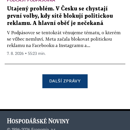
Utajený problém. V Česku se chystají
první volby, kdy sítě blokují politickou
reklamu. A hlavní oběť je nečekaná
V Podpásovce se tentokrát věnujeme tématu, o kterém
se vůbec nemluví. Meta začala blokovat politickou
reklamu na Facebooku a Instagramu a...
7. 8. 2026 ▪ 55:23 min.
DALŠÍ ZPRÁVY
©
1996-2026
Economia, a.s.