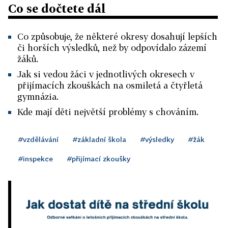
Co se dočtete dál
Co způsobuje, že některé okresy dosahují lepších
či horších výsledků, než by odpovídalo zázemí
žáků.
Jak si vedou žáci v jednotlivých okresech v
přijímacích zkouškách na osmiletá a čtyřletá
gymnázia.
Kde mají děti největší problémy s chováním.
#vzdělávání
#základní škola
#výsledky
#žák
#inspekce
#přijímací zkoušky