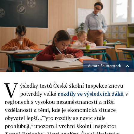
Autor ▪
Shutterstock
V
ýsledky testů České školní inspekce znovu
potvrdily velké
rozdíly ve výsledcích žáků
v
regionech s vysokou nezaměstnaností a nižší
vzdělaností a těmi, kde je ekonomická situace
obyvatel lepší. „Tyto rozdíly se navíc stále
prohlubují,“ upozornil vrchní školní inspektor