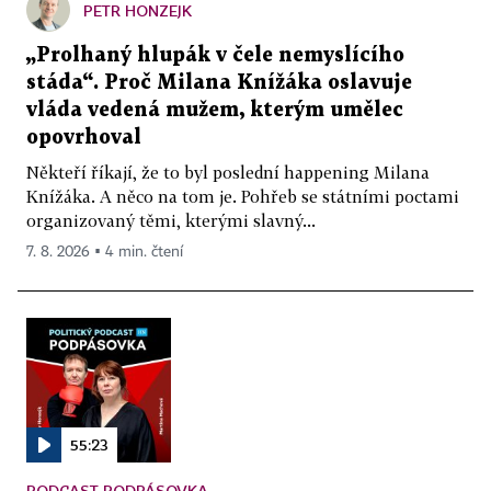
PETR HONZEJK
„Prolhaný hlupák v čele nemyslícího
stáda“. Proč Milana Knížáka oslavuje
vláda vedená mužem, kterým umělec
opovrhoval
Někteří říkají, že to byl poslední happening Milana
Knížáka. A něco na tom je. Pohřeb se státními poctami
organizovaný těmi, kterými slavný...
7. 8. 2026 ▪ 4 min. čtení
55:23
PODCAST PODPÁSOVKA