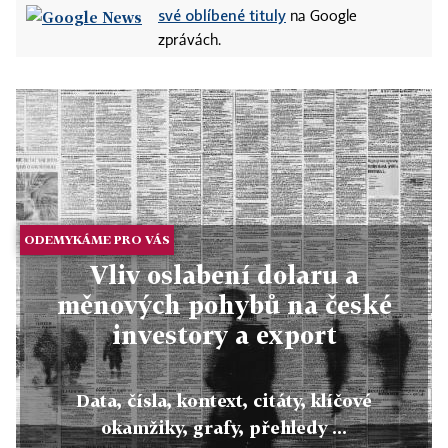
své oblíbené tituly
na Google
zprávách.
ODEMYKÁME PRO VÁS
Vliv oslabení dolaru a
měnových pohybů na české
investory a export
Data, čísla, kontext, citáty, klíčové
okamžiky, grafy, přehledy ...