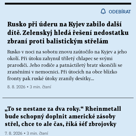
ODEBÍRAT
Rusko při úderu na Kyjev zabilo další
dítě. Zelenskyj hledá řešení nedostatku
zbraní proti balistickým střelám
Rusko v noci na sobotu znovu zaútočilo na Kyjev a jeho
okolí. Při útoku zahynul tříletý chlapec se svými
prarodiči. Jeho rodiče a patnáctiletý bratr skončili se
zraněními v nemocnici. Při útocích na obce blízko
fronty pak ruské útoky zranily desítky...
8. 8. 2026 ▪ 3 min. čtení
„To se nestane za dva roky.“ Rheinmetall
bude schopný doplnit americké zásoby
střel, chce to ale čas, říká šéf zbrojovky
7. 8. 2026 ▪ 3 min. čtení