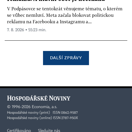
V Podpásovce se tentokrát věnujeme tématu, o kterém
se vůbec nemluví. Meta začala blokovat politickou
reklamu na Facebooku a Instagramu a...
7. 8. 2026 ▪ 55:23 min.
DALŠÍ ZPRÁVY
©
1996-2026
Economia, a.s.
Hospodářské noviny (print) ISSN 0862-9587
Hospodářské noviny (online) ISSN 2787-950X
Certifikováno
Sledujte nás