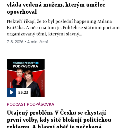
vláda vedená mužem, kterým umělec
opovrhoval
Někteří říkají, že to byl poslední happening Milana
Knížáka. A něco na tom je. Pohřeb se státními poctami
organizovaný těmi, kterými slavný...
7. 8. 2026 ▪ 4 min. čtení
55:23
PODCAST PODPÁSOVKA
Utajený problém. V Česku se chystají
první volby, kdy sítě blokují politickou
reklamu. A hlavní oběť je nečekaná