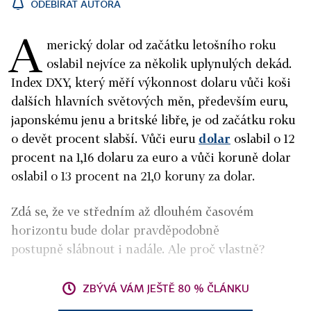
ODEBÍRAT AUTORA
A
merický dolar od začátku letošního roku
oslabil nejvíce za několik uplynulých dekád.
Index DXY, který měří výkonnost dolaru vůči koši
dalších hlavních světových měn, především euru,
japonskému jenu a britské libře, je od začátku roku
o devět procent slabší. Vůči euru
dolar
oslabil o 12
procent na 1,16 dolaru za euro a vůči koruně dolar
oslabil o 13 procent na 21,0 koruny za dolar.
Zdá se, že ve středním až dlouhém časovém
horizontu bude dolar pravděpodobně
postupně slábnout i nadále. Ale proč vlastně?
ZBÝVÁ VÁM JEŠTĚ 80 % ČLÁNKU