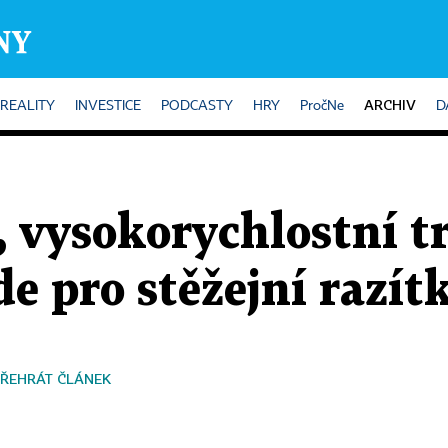
ARCHIV
REALITY
INVESTICE
PODCASTY
HRY
PročNe
D
 vysokorychlostní tr
de pro stěžejní razít
ŘEHRÁT ČLÁNEK