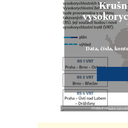
Krušn
vysokoryc
Data, čísla, konte
Přehled tématu vytvoři