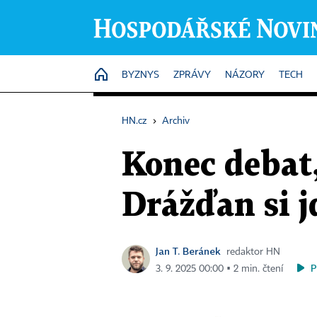
HOME
BYZNYS
ZPRÁVY
NÁZORY
TECH
HN.cz
›
Archiv
Konec debat,
Drážďan si j
Jan T. Beránek
redaktor HN
P
3. 9. 2025 00:00 ▪ 2 min. čtení