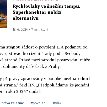
Rychlovlaky ve šnečím tempu.
Superkonektor nabízí
alternativu
13. 6. 2024 ▪ 7 min. čtení
á stejnou žádost o povolení EIA podanou od
ky zjišťovacího řízení. Tady podle Svobody
cké straně. Právě mezinárodní posuzování může
ít dokumenty dřív úsek z Prahy.
ny přípravy zpracovány v podobě mezinárodních
á strana,“ řekl HN. „Předpokládáme, že jednání
em roku 2026,“ dodal.
Správa železnic
#povolení
#vlak