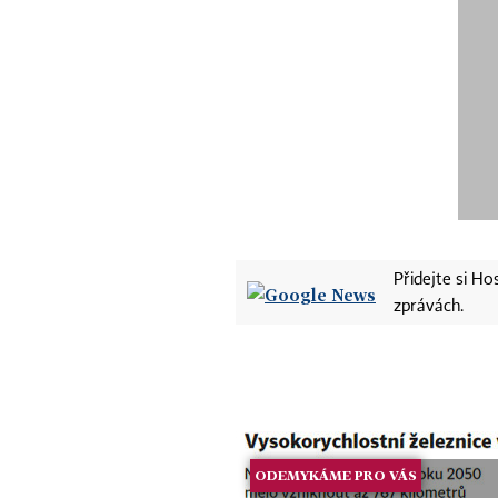
Přidejte si H
zprávách.
ODEMYKÁME PRO VÁS