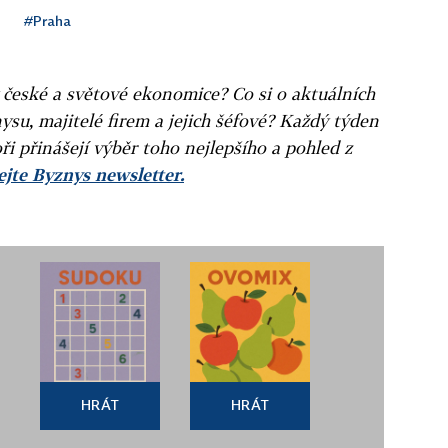
#Praha
v české a světové ekonomice? Co si o aktuálních
ysu, majitelé firem a jejich šéfové? Každý týden
ři přinášejí výběr toho nejlepšího a pohled z
jte Byznys newsletter.
HRÁT
HRÁT