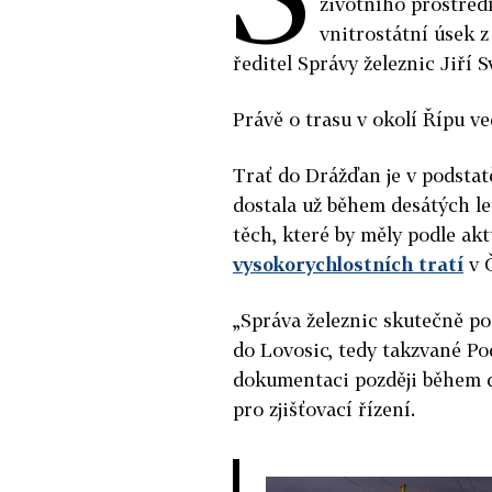
životního prostřed
vnitrostátní úsek z
ředitel Správy železnic Jiří 
Právě o trasu v okolí Řípu ve
Trať do Drážďan je v podstat
dostala už během desátých le
těch, které by měly podle ak
vysokorychlostních tratí
v Č
„Správa železnic skutečně p
do Lovosic, tedy takzvané Po
dokumentaci později během dn
pro zjišťovací řízení.