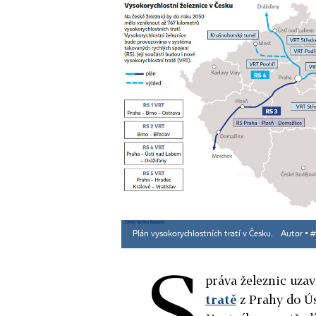
Plán vysokorychlostních tratí v Česku.
Autor ▪
#
S
práva železnic uza
tratě
z Prahy do Ús