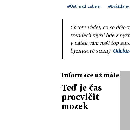
#Ústí nad Labem
#Drážďany
Chcete vědět, co se děje 
trendech myslí lidé z byzn
v pátek vám naši top auto
byznysové strany.
Odebíre
Informace už máte
Teď je čas
procvičit
mozek