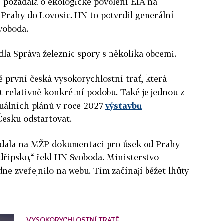
í požádala o ekologické povolení EIA na
 Prahy do Lovosic. HN to potvrdil generální
Svoboda.
dla Správa železnic spory s několika obcemi.
ě první česká vysokorychlostní trať, která
t relativně konkrétní podobu. Také je jednou z
tuálních plánů v roce 2027
výstavbu
esku odstartovat.
odala na MŽP dokumentaci pro úsek od Prahy
dřipsko,“ řekl HN Svoboda. Ministerstvo
e zveřejnilo na webu. Tím začínají běžet lhůty
VYSOKORYCHLOSTNÍ TRATĚ