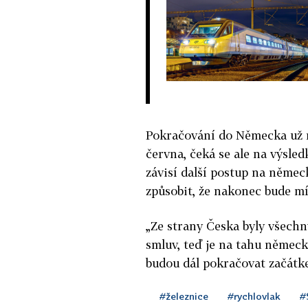
Pokračování do Německa už m
června, čeká se ale na výsled
závisí další postup na něme
způsobit, že nakonec bude m
„Ze strany Česka byly všech
smluv, teď je na tahu německ
budou dál pokračovat začátk
#železnice
#rychlovlak
#