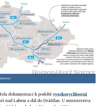
datavize
vřela dokumentaci k podobě
vysokorychlostní
tí nad Labem a dál do Drážďan. U ministerstva