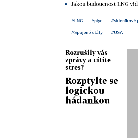
Jakou budoucnost LNG vid
#LNG
#plyn
#skleníkové 
#Spojené státy
#USA
Rozrušily vás
zprávy a cítíte
stres?
Rozptylte se
logickou
hádankou