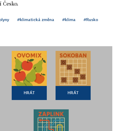
í Česko.
plyny
#klimatická změna
#klima
#Rusko
HRÁT
HRÁT