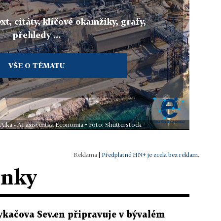
xt, citáty, klíčové okamžiky, grafy,
přehledy ...
VŠE O TÉMATU
 Aika - AI asistentka Economia • Foto: Shutterstock
|
Předplatné HN+ je zcela bez reklam.
ánky
ykačova Sev.en připravuje v bývalém