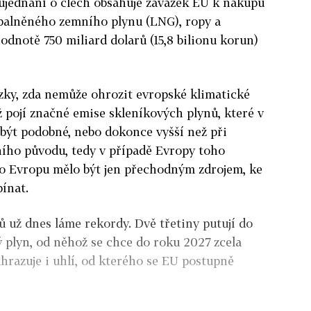
jednání o clech obsahuje závazek EU k nákupu
alněného zemního plynu (LNG), ropy a
odnotě 750 miliard dolarů (15,8 bilionu korun)
zky, zda nemůže ohrozit evropské klimatické
tiž pojí značné emise skleníkových plynů, které v
ýt podobné, nebo dokonce vyšší než při
lního původu, tedy v případě Evropy toho
o Evropu mělo být jen přechodným zdrojem, ke
ínat.
 už dnes láme rekordy. Dvě třetiny putují do
 plyn, od něhož se chce do roku 2027 zcela
razuje i uhlí, od kterého se EU postupně