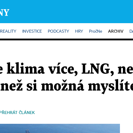
ARCHIV
REALITY
INVESTICE
PODCASTY
HRY
PročNe
D
 klima více, LNG, ne
, než si možná myslít
PŘEHRÁT ČLÁNEK