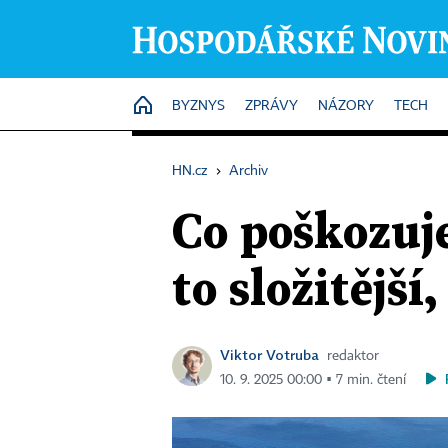
HOME
BYZNYS
ZPRÁVY
NÁZORY
TECH
HN.cz
›
Archiv
Co poškozuje
to složitější
Viktor Votruba
redaktor
10. 9. 2025 00:00 ▪ 7 min. čtení