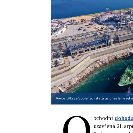
Vývoz LNG ze Spojených států už dnes láme rekor
O
bchodní
dohod
uzavřená 21. srp