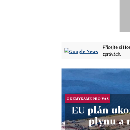
Přidejte si H
zprávách.
ODEMYKÁME PRO VÁS
EU plán uko
plynu a