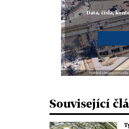
Data, čísla, konte
Přehled tématu vytvořila
Související čl
T