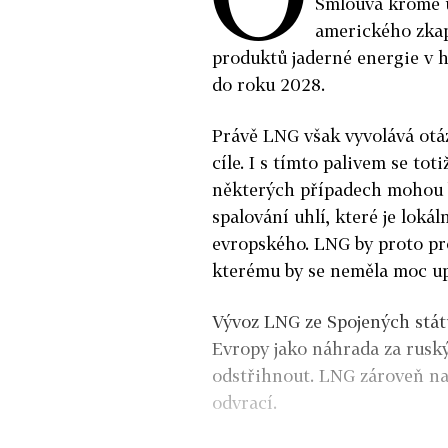
Smlouva kromě u
amerického zkap
produktů jaderné energie v h
do roku 2028.
Právě LNG však vyvolává otá
cíle. I s tímto palivem se to
některých případech mohou b
spalování uhlí, které je loká
evropského. LNG by proto pr
kterému by se neměla moc up
Vývoz LNG ze Spojených států
Evropy jako náhrada za ruský
odstřihnout. LNG zároveň nah
odvrací.