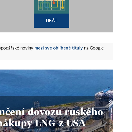
HRÁT
mezi své oblíbené tituly
ospodářské noviny
na Google
nčení dovozu ruského
 nákupy LNG z USA