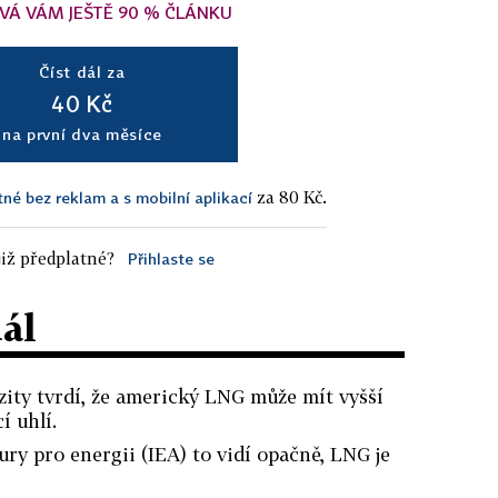
VÁ VÁM JEŠTĚ 90 % ČLÁNKU
Číst dál za
40 Kč
na první dva měsíce
za 80 Kč.
tné bez reklam a s mobilní aplikací
iž předplatné?
Přihlaste se
dál
zity tvrdí, že americký LNG může mít vyšší
í uhlí.
y pro energii (IEA) to vidí opačně, LNG je