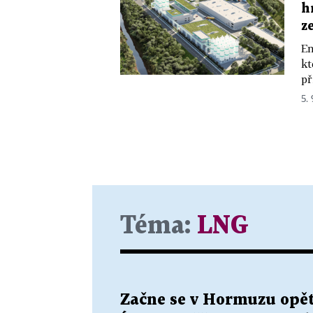
h
z
En
kt
př
5.
Téma:
LNG
Začne se v Hormuzu opět 