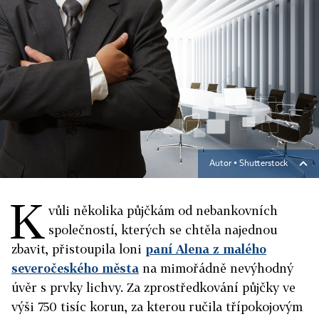
Autor ▪
Shutterstock
K
vůli několika půjčkám od nebankovních
společností, kterých se chtěla najednou
zbavit, přistoupila loni
paní Alena z malého
severočeského města
na mimořádně nevýhodný
úvěr s prvky lichvy. Za zprostředkování půjčky ve
výši 750 tisíc korun, za kterou ručila třípokojovým