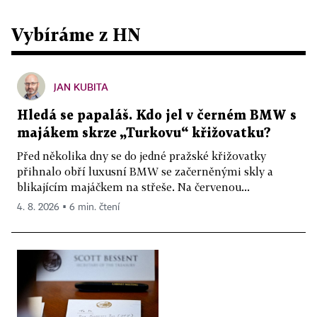
Vybíráme z HN
JAN KUBITA
Hledá se papaláš. Kdo jel v černém BMW s
majákem skrze „Turkovu“ křižovatku?
Před několika dny se do jedné pražské křižovatky
přihnalo obří luxusní BMW se začerněnými skly a
blikajícím majáčkem na střeše. Na červenou...
4. 8. 2026 ▪ 6 min. čtení