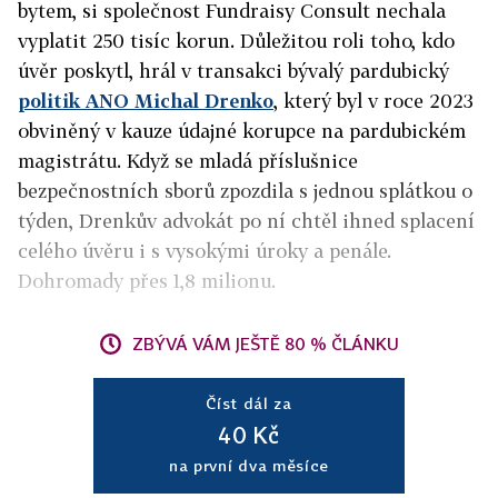
bytem, si společnost Fundraisy Consult nechala
vyplatit 250 tisíc korun. Důležitou roli toho, kdo
úvěr poskytl, hrál v transakci bývalý pardubický
politik ANO Michal Drenko
, který byl v roce 2023
obviněný v kauze údajné korupce na pardubickém
magistrátu. Když se mladá příslušnice
bezpečnostních sborů zpozdila s jednou splátkou o
týden, Drenkův advokát po ní chtěl ihned splacení
celého úvěru i s vysokými úroky a penále.
Dohromady přes 1,8 milionu.
ZBÝVÁ VÁM JEŠTĚ 80 % ČLÁNKU
Číst dál za
40 Kč
na první dva měsíce