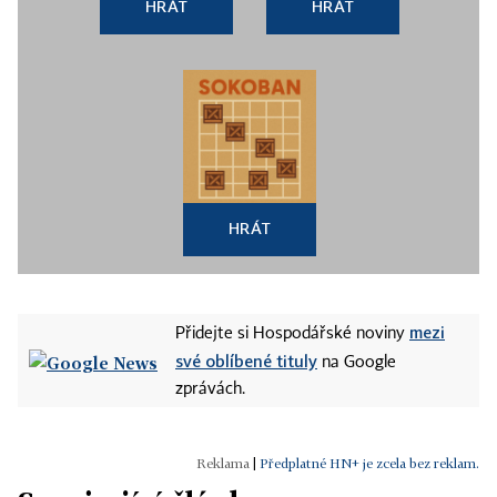
HRÁT
HRÁT
HRÁT
mezi
Přidejte si Hospodářské noviny
své oblíbené tituly
na Google
zprávách.
|
Předplatné HN+ je zcela bez reklam.