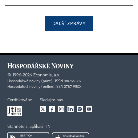
DALŠÍ ZPRÁVY
©
1996-2026
Economia, a.s.
Hospodářské noviny (print) ISSN 0862-9587
Hospodářské noviny (online) ISSN 2787-950X
Certifikováno
Sledujte nás
Stáhněte si aplikaci HN