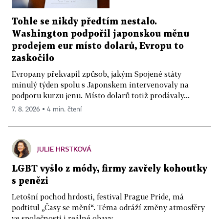
Tohle se nikdy předtím nestalo.
Washington podpořil japonskou měnu
prodejem eur místo dolarů, Evropu to
zaskočilo
Evropany překvapil způsob, jakým Spojené státy
minulý týden spolu s Japonskem intervenovaly na
podporu kurzu jenu. Místo dolarů totiž prodávaly...
7. 8. 2026 ▪ 4 min. čtení
JULIE HRSTKOVÁ
LGBT vyšlo z módy, firmy zavřely kohoutky
s penězi
Letošní pochod hrdosti, festival Prague Pride, má
podtitul „Časy se mění“. Téma odráží změny atmosféry
ve společnosti i reálné obavy...