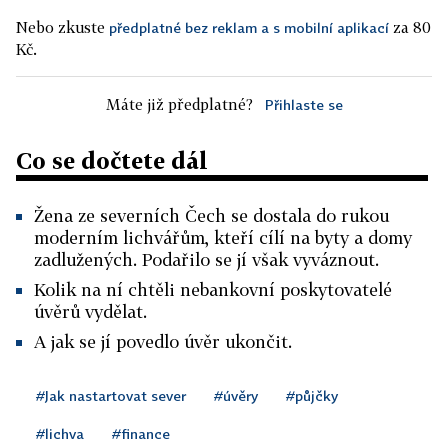
Nebo zkuste
za 80
předplatné bez reklam a s mobilní aplikací
Kč.
Máte již předplatné?
Přihlaste se
Co se dočtete dál
Žena ze severních Čech se dostala do rukou
moderním lichvářům, kteří cílí na byty a domy
zadlužených. Podařilo se jí však vyváznout.
Kolik na ní chtěli nebankovní poskytovatelé
úvěrů vydělat.
A jak se jí povedlo úvěr ukončit.
#Jak nastartovat sever
#úvěry
#půjčky
#lichva
#finance