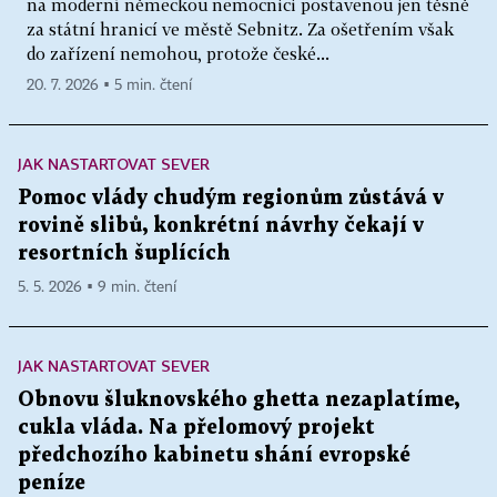
na moderní německou nemocnici postavenou jen těsně
za státní hranicí ve městě Sebnitz. Za ošetřením však
do zařízení nemohou, protože české...
20. 7. 2026 ▪ 5 min. čtení
JAK NASTARTOVAT SEVER
Pomoc vlády chudým regionům zůstává v
rovině slibů, konkrétní návrhy čekají v
resortních šuplících
5. 5. 2026 ▪ 9 min. čtení
JAK NASTARTOVAT SEVER
Obnovu šluknovského ghetta nezaplatíme,
cukla vláda. Na přelomový projekt
předchozího kabinetu shání evropské
peníze