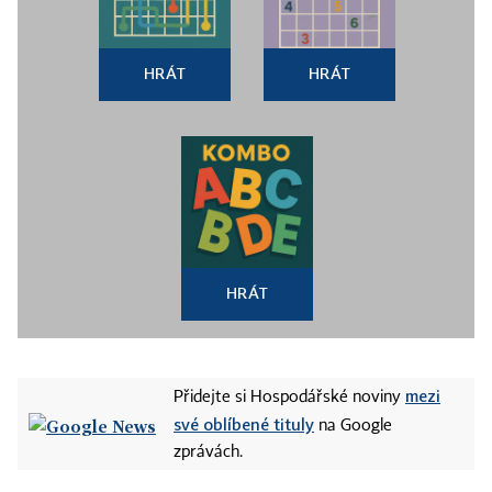
HRÁT
HRÁT
HRÁT
mezi
Přidejte si Hospodářské noviny
své oblíbené tituly
na Google
zprávách.