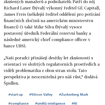
zkušených manažerů a podnikatelů. Patří do něj
Richard Laxer (bývalý výkonný ředitel GE Capital),
James Freis (někdejší ředitel oddělení pro potírání
finančních zločinů na americkém ministerstvu
financí) či také Mike Silva (bývalý vysoce
postavený úředník Federální rezervní banky a
následně americký chief compliance officer v
bance UBS).
„Naši poradci přinášejí desítky let zkušeností s
orientací ve složitých regulatorních prostředích a
viděli problematiku z obou stran stolu. Tato
perspektiva je neocenitelná pro náš růst,“ dodává
Špidlen.
#start-up
#Silicon Valley
#Zuckerberg Mark
#compliance
#umělá inteligence
#AI