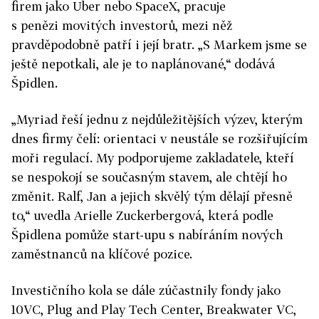
firem jako Uber nebo SpaceX, pracuje
s penězi movitých investorů, mezi něž
pravděpodobně patří i její bratr. „S Markem jsme se
ještě nepotkali, ale je to naplánované,“ dodává
Špidlen.
„Myriad řeší jednu z nejdůležitějších výzev, kterým
dnes firmy čelí: orientaci v neustále se rozšiřujícím
moři regulací. My podporujeme zakladatele, kteří
se nespokojí se současným stavem, ale chtějí ho
změnit. Ralf, Jan a jejich skvělý tým dělají přesně
to,“ uvedla Arielle Zuckerbergová, která podle
Špidlena pomůže start-upu s nabíráním nových
zaměstnanců na klíčové pozice.
Investičního kola se dále zúčastnily fondy jako
10VC, Plug and Play Tech Center, Breakwater VC,