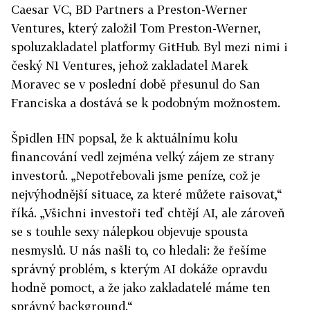
Caesar VC, BD Partners a Preston-Werner
Ventures, který založil Tom Preston-Werner,
spoluzakladatel platformy GitHub. Byl mezi nimi i
český N1 Ventures, jehož zakladatel Marek
Moravec se v poslední době přesunul do San
Franciska a dostává se k podobným možnostem.
Špidlen HN popsal, že k aktuálnímu kolu
financování vedl zejména velký zájem ze strany
investorů. „Nepotřebovali jsme peníze, což je
nejvýhodnější situace, za které můžete raisovat,“
říká. „Všichni investoři teď chtějí AI, ale zároveň
se s touhle sexy nálepkou objevuje spousta
nesmyslů. U nás našli to, co hledali: že řešíme
správný problém, s kterým AI dokáže opravdu
hodně pomoct, a že jako zakladatelé máme ten
správný background.“