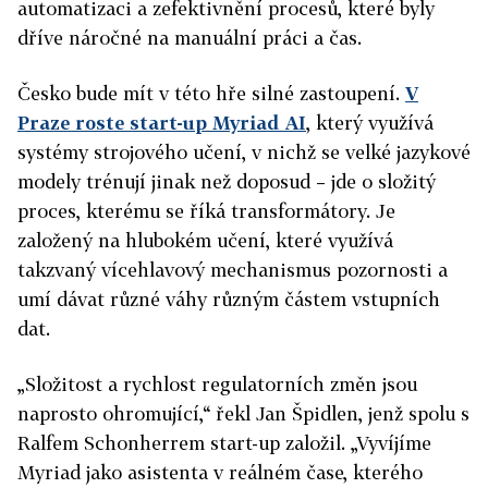
automatizaci a zefektivnění procesů, které byly
dříve náročné na manuální práci a čas.
Česko bude mít v této hře silné zastoupení.
V
Praze roste start-up Myriad AI
, který využívá
systémy strojového učení, v nichž se velké jazykové
modely trénují jinak než doposud – jde o složitý
proces, kterému se říká transformátory. Je
založený na hlubokém učení, které využívá
takzvaný vícehlavový mechanismus pozornosti a
umí dávat různé váhy různým částem vstupních
dat.
„Složitost a rychlost regulatorních změn jsou
naprosto ohromující,“ řekl Jan Špidlen, jenž spolu s
Ralfem Schonherrem start-up založil. „Vyvíjíme
Myriad jako asistenta v reálném čase, kterého