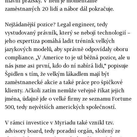
hlavní pražský. V něm je momentálně
zaměstnaných 20 lidí a nábor dál pokračuje.
Nejžádanější pozice? Legal engineer, tedy
vystudovaný právník, který se nebojí technologií –
jeho expertiza pomáhá ladit trénink velkých
jazykových modelů, aby správně odpovídaly oboru
compliance. „V Americe to je už běžná pozice, ale u
nás jsme asi první, kdo do ní nabírá lidi,“ popisuje
Špidlen s tím, že velkým lákadlem mají být
zaměstnanecké akcie a také práce pro špičkové
klienty. Ačkoli zatím nemůže veřejně říkat jejich
jména, údajně jde o velké firmy ze seznamu Fortune
500, tedy největších amerických společností.
V rámci investice v Myriadu také vznikl tzv.
advisory board, tedy poradní orgán, složený ze