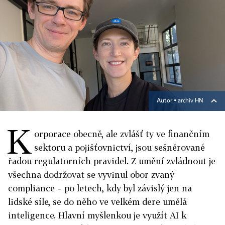
Autor ▪
archiv HN
K
orporace obecně, ale zvlášť ty ve finančním
sektoru a pojišťovnictví, jsou sešněrované
řadou regulatorních pravidel. Z umění zvládnout je
všechna dodržovat se vyvinul obor zvaný
compliance – po letech, kdy byl závislý jen na
lidské síle, se do něho ve velkém dere umělá
inteligence. Hlavní myšlenkou je využít AI k