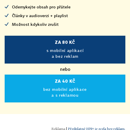
Odemykejte obsah pro přátele
Články v audioverzi + playlist
Možnost kdykoliv zrušit
ZA 80 KČ
s mobilní aplikací
a bez reklam
nebo
ZA 40 KČ
bez mobilní aplikace
a s reklamou
|
Předplatné HN+ je zcela bez reklam.