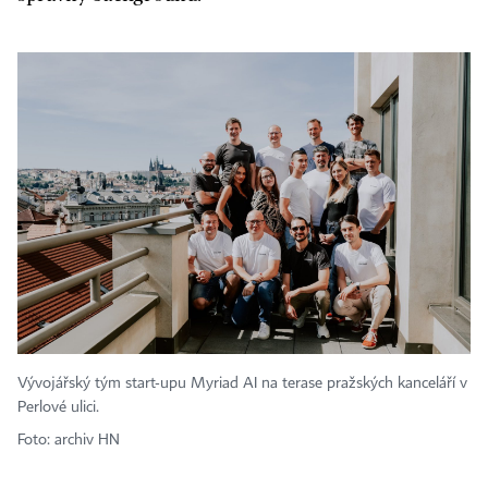
Vývojářský tým start-upu Myriad AI na terase pražských kanceláří v
Perlové ulici.
Foto: archiv HN