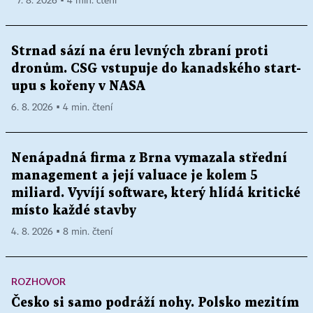
7. 8. 2026 ▪ 4 min. čtení
Strnad sází na éru levných zbraní proti
dronům. CSG vstupuje do kanadského start-
upu s kořeny v NASA
6. 8. 2026 ▪ 4 min. čtení
Nenápadná firma z Brna vymazala střední
management a její valuace je kolem 5
miliard. Vyvíjí software, který hlídá kritické
místo každé stavby
4. 8. 2026 ▪ 8 min. čtení
ROZHOVOR
Česko si samo podráží nohy. Polsko mezitím