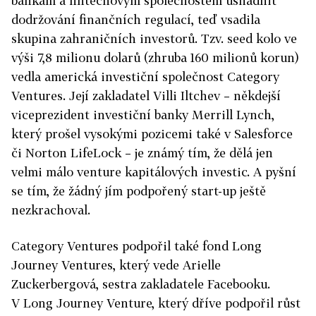
bankám a fintechovým společnostem usnadnit
dodržování finančních regulací, teď vsadila
skupina zahraničních investorů. Tzv. seed kolo ve
výši 7,8 milionu dolarů (zhruba 160 milionů korun)
vedla americká investiční společnost Category
Ventures. Její zakladatel Villi Iltchev – někdejší
viceprezident investiční banky Merrill Lynch,
který prošel vysokými pozicemi také v Salesforce
či Norton LifeLock – je známý tím, že dělá jen
velmi málo venture kapitálových investic. A pyšní
se tím, že žádný jím podpořený start-up ještě
nezkrachoval.
Category Ventures podpořil také fond Long
Journey Ventures, který vede Arielle
Zuckerbergová, sestra zakladatele Facebooku.
V Long Journey Venture, který dříve podpořil růst