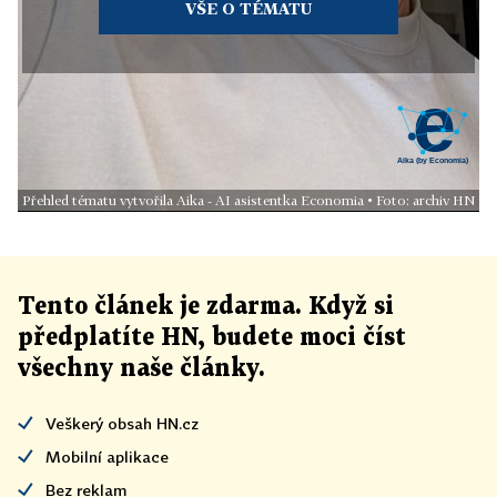
VŠE O TÉMATU
Přehled tématu vytvořila Aika - AI asistentka Economia • Foto: archiv HN
Tento článek
je
zdarma. Když si
předplatíte HN, budete moci číst
všechny naše články
.
Veškerý obsah HN.cz
Mobilní aplikace
Bez reklam