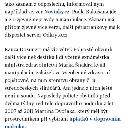
jako záznam z odposlechu, informoval nyní
například server
Novinky.cz
. Podle Rakušana jde
ale o zjevné nepravdy a manipulace. Záznam má
přitom zjevně více verzí, další pětistránkový má k
dispozici server Odkryto.cz.
Kauza Dozimetr má víc větví. Policisté obvinili
další více než desítku lidí včetně exnáměstka
ministra zdravotnictví Marka Šnajdra kvůli
manipulacím zakázek ve Všeobecné zdravotní
pojišťovně, na ministerstvu obrany či u
středočeských silničářů. Ani jedna z nich ještě
není u soudu. Naposledy policie obvinila před
dvěma týdny ředitele dopravního podniku z let
2007 až 2011 Martina Dvořáka, který měl být
prostředníkem při vybírání
úplatků v dopravním
podniku
.