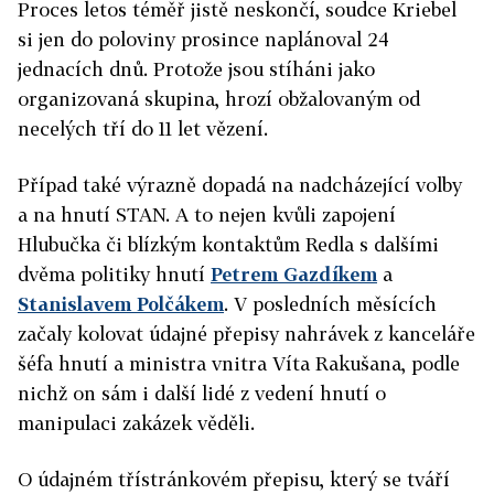
Proces letos téměř jistě neskončí, soudce Kriebel
si jen do poloviny prosince naplánoval 24
jednacích dnů. Protože jsou stíháni jako
organizovaná skupina, hrozí obžalovaným od
necelých tří do 11 let vězení.
Případ také výrazně dopadá na nadcházející volby
a na hnutí STAN. A to nejen kvůli zapojení
Hlubučka či blízkým kontaktům Redla s dalšími
dvěma politiky hnutí
Petrem Gazdíkem
a
Stanislavem Polčákem
. V posledních měsících
začaly kolovat údajné přepisy nahrávek z kanceláře
šéfa hnutí a ministra vnitra Víta Rakušana, podle
nichž on sám i další lidé z vedení hnutí o
manipulaci zakázek věděli.
O údajném třístránkovém přepisu, který se tváří