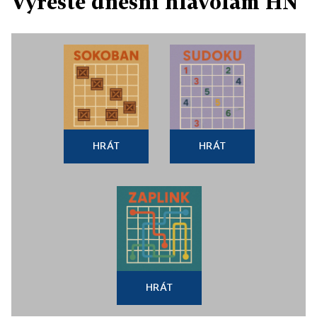
Vyřešte dnešní hlavolam HN
HRÁT
HRÁT
HRÁT