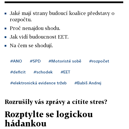
Jaké mají strany budoucí koalice představy o
rozpočtu.
Proč nenajdou shodu.
Jak vidí budoucnost EET.
Na čem se shodují.
#ANO
#SPD
#Motoristé sobě
#rozpočet
#deficit
#schodek
#EET
#elektronická evidence tržeb
#Babiš Andrej
Rozrušily vás zprávy a cítíte stres?
Rozptylte se logickou
hádankou