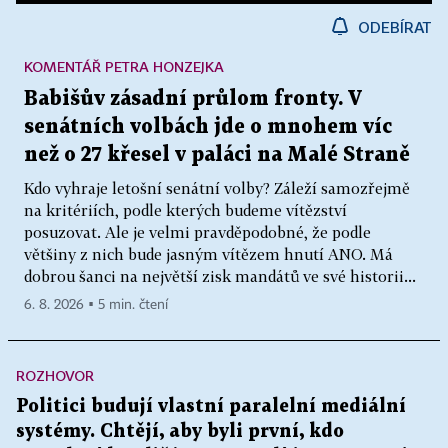
ODEBÍRAT
KOMENTÁŘ PETRA HONZEJKA
Babišův zásadní průlom fronty. V
senátních volbách jde o mnohem víc
než o 27 křesel v paláci na Malé Straně
Kdo vyhraje letošní senátní volby? Záleží samozřejmě
na kritériích, podle kterých budeme vítězství
posuzovat. Ale je velmi pravděpodobné, že podle
většiny z nich bude jasným vítězem hnutí ANO. Má
dobrou šanci na největší zisk mandátů ve své historii...
6. 8. 2026 ▪ 5 min. čtení
ROZHOVOR
Politici budují vlastní paralelní mediální
systémy. Chtějí, aby byli první, kdo