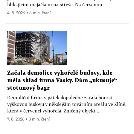
blikajícím majáčkem na střeše. Na červenou...
4. 8. 2026 ▪ 6 min. čtení
Začala demolice vyhořelé budovy, kde
měla sklad firma Vasky. Dům „ukusuje“
stotunový bagr
Demoliční firma v pátek dopoledne začala bourat
výškovou budovu v někdejším továrním areálu ve Zlíně,
která v červenci vyhořela. Zničený objekt...
7. 8. 2026 ▪ 3 min. čtení