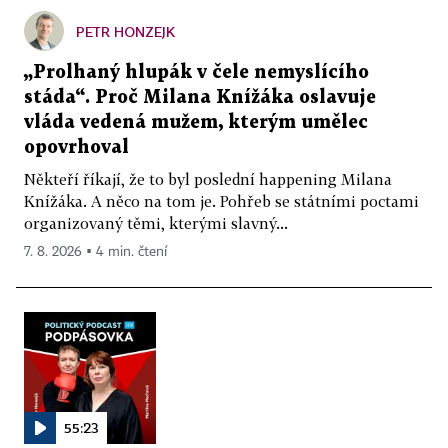
PETR HONZEJK
„Prolhaný hlupák v čele nemyslícího
stáda“. Proč Milana Knížáka oslavuje
vláda vedená mužem, kterým umělec
opovrhoval
Někteří říkají, že to byl poslední happening Milana
Knížáka. A něco na tom je. Pohřeb se státními poctami
organizovaný těmi, kterými slavný...
7. 8. 2026 ▪ 4 min. čtení
55:23