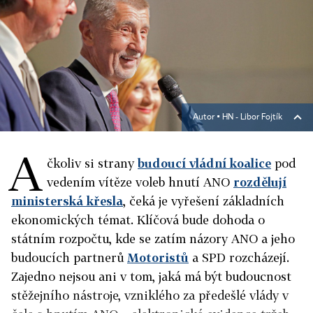
Autor ▪
HN - Libor Fojtík
A
čkoliv si strany
budoucí vládní koalice
pod
vedením vítěze voleb hnutí ANO
rozdělují
ministerská křesla
, čeká je vyřešení základních
ekonomických témat. Klíčová bude dohoda o
státním rozpočtu, kde se zatím názory ANO a jeho
budoucích partnerů
Motoristů
a SPD rozcházejí.
Zajedno nejsou ani v tom, jaká má být budoucnost
stěžejního nástroje, vzniklého za předešlé vlády v