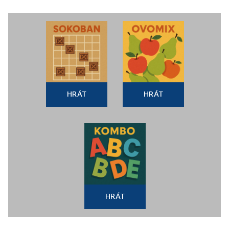
HRÁT
HRÁT
HRÁT