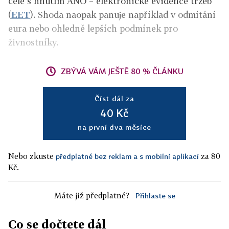
čele s hnutím ANO – elektronické evidence tržeb
(
EET
). Shoda naopak panuje například v odmítání
eura nebo ohledně lepších podmínek pro
živnostníky.
ZBÝVÁ VÁM JEŠTĚ 80 % ČLÁNKU
Číst dál za
40 Kč
na první dva měsíce
Nebo zkuste
za 80
předplatné bez reklam a s mobilní aplikací
Kč.
Máte již předplatné?
Přihlaste se
Co se dočtete dál