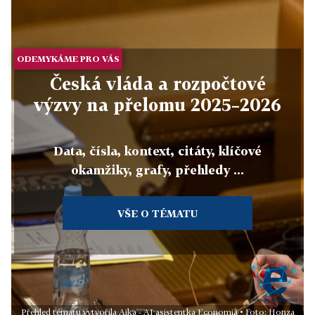
ODEMYKÁME PRO VÁS
Česká vláda a rozpočtové
výzvy na přelomu 2025–2026
Data, čísla, kontext, citáty, klíčové
okamžiky, grafy, přehledy ...
VŠE O TÉMATU
Přehled tématu vytvořila Aika - AI asistentka Economia • Foto: Honza