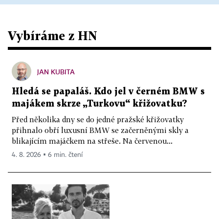
Vybíráme z HN
JAN KUBITA
Hledá se papaláš. Kdo jel v černém BMW s
majákem skrze „Turkovu“ křižovatku?
Před několika dny se do jedné pražské křižovatky
přihnalo obří luxusní BMW se začerněnými skly a
blikajícím majáčkem na střeše. Na červenou...
4. 8. 2026 ▪ 6 min. čtení