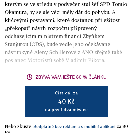
kterým se ve středu v podvečer stal šéf SPD Tomio
Okamura, by se ale věci měly dát do pohybu. A
klíčovými postavami, které dostanou příležitost
„překopat“ návrh rozpočtu připravený
odcházejícím ministrem financí Zbyňkem
Stanjurou (ODS), bude vedle jeho očekávané
nástupkyně Aleny Schillerové z ANO zřejmě také
poslanec Motoristů sobě Vladimír Pikora.
ZBÝVÁ VÁM JEŠTĚ 80 % ČLÁNKU
Číst dál za
40 Kč
na první dva měsíce
Nebo zkuste
za 80
předplatné bez reklam a s mobilní aplikací
Kč.