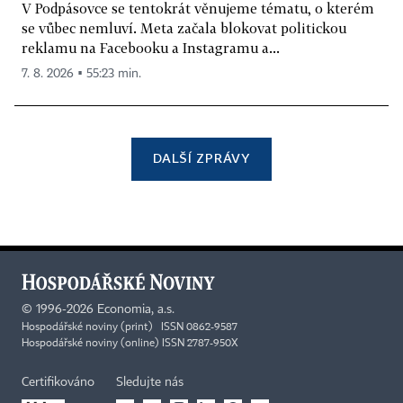
V Podpásovce se tentokrát věnujeme tématu, o kterém
se vůbec nemluví. Meta začala blokovat politickou
reklamu na Facebooku a Instagramu a...
7. 8. 2026 ▪ 55:23 min.
DALŠÍ ZPRÁVY
©
1996-2026
Economia, a.s.
Hospodářské noviny (print) ISSN 0862-9587
Hospodářské noviny (online) ISSN 2787-950X
Certifikováno
Sledujte nás