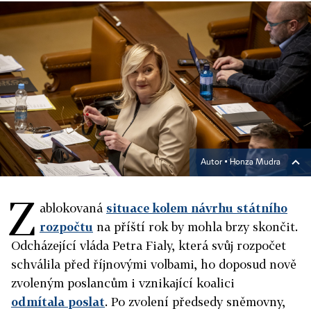
Autor ▪
Honza Mudra
Z
ablokovaná
situace kolem návrhu státního
rozpočtu
na příští rok by mohla brzy skončit.
Odcházející vláda Petra Fialy, která svůj rozpočet
schválila před říjnovými volbami, ho doposud nově
zvoleným poslancům i vznikající koalici
odmítala poslat
. Po zvolení předsedy sněmovny,