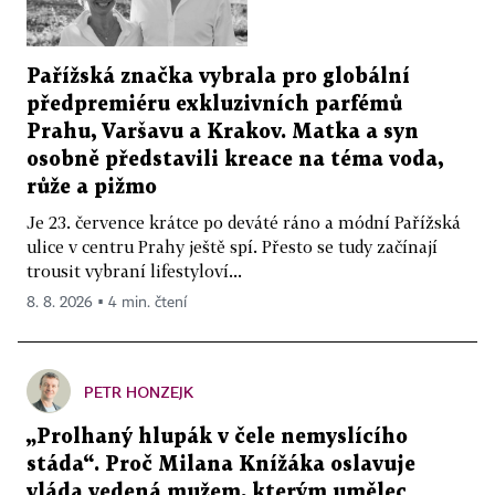
Pařížská značka vybrala pro globální
předpremiéru exkluzivních parfémů
Prahu, Varšavu a Krakov. Matka a syn
osobně představili kreace na téma voda,
růže a pižmo
Je 23. července krátce po deváté ráno a módní Pařížská
ulice v centru Prahy ještě spí. Přesto se tudy začínají
trousit vybraní lifestyloví...
8. 8. 2026 ▪ 4 min. čtení
PETR HONZEJK
„Prolhaný hlupák v čele nemyslícího
stáda“. Proč Milana Knížáka oslavuje
vláda vedená mužem, kterým umělec