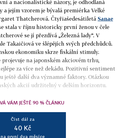
vní a nacionalistické názory, je odhodlaná
y a jejím vzorem je bývalá premiérka Velké
rgaret Thatcherová. Čtyřiašedesátiletá
Sanae
e stala v říjnu historicky první ženou v čele
cherové se jí přezdívá „Železná lady“. V
le Takaičiová ve šlépějích svých předchůdců.
onskou ekonomiku skrze fiskální stimuly.
 se projevuje na japonském akciovém trhu,
ejlépe za více než dekádu. Pozitivní sentiment
u ještě další dva významné faktory. Otázkou
onských akcií udržitelný v delším horizontu.
VÁ VÁM JEŠTĚ 90 % ČLÁNKU
Číst dál za
40 Kč
na první dva měsíce