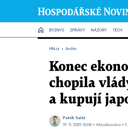
HOME
BYZNYS
ZPRÁVY
NÁZORY
TECH
HN.cz
›
Archiv
Konec ekono
chopila vlády
a kupují jap
Patrik Salát
19. 11. 2025 10:08 ▪ Aktualizováno ▪ 5