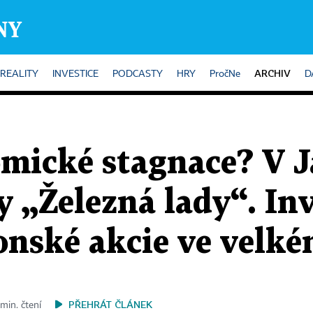
ARCHIV
REALITY
INVESTICE
PODCASTY
HRY
PročNe
D
mické stagnace? V J
 „Železná lady“. Inve
onské akcie ve velk
PŘEHRÁT ČLÁNEK
 min. čtení