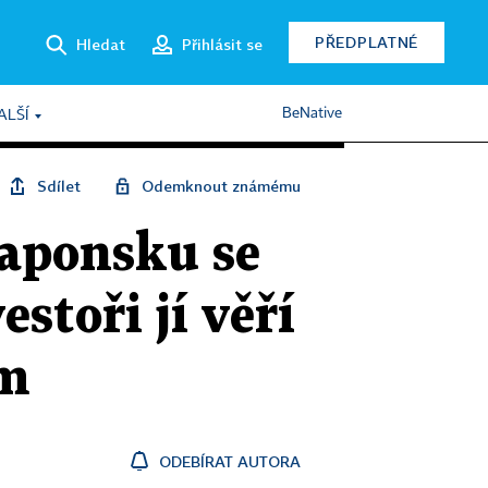
PŘEDPLATNÉ
Hledat
Přihlásit se
BeNative
ALŠÍ
Sdílet
Odemknout známému
aponsku se
stoři jí věří
ém
ODEBÍRAT AUTORA