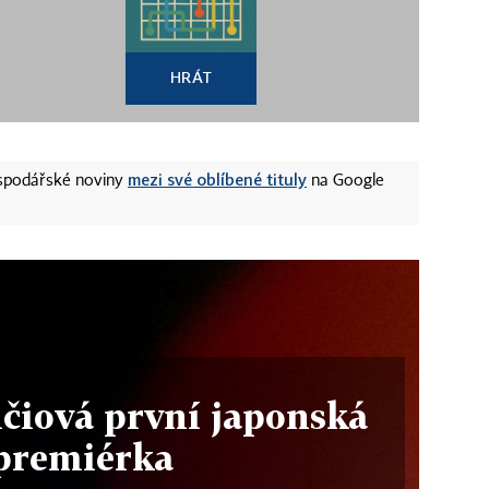
HRÁT
mezi své oblíbené tituly
ospodářské noviny
na Google
čiová první japonská
premiérka