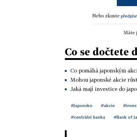
Nebo zkuste
předpla
Máte j
Co se dočtete 
Co pomáhá japonským akci
Mohou japonské akcie růst
Jaká mají investice do jap
#Japonsko
#akcie
#inves
#centrální banka
#Bank of J