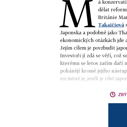
M
á konzervati
dělat reform
Británie Ma
Takaičiová
s
Japonska a podobně jako That
ekonomických otázkách jde a
Jejím cílem je povzbudit jap
Investoři jí zdá se věří, což
kterému se letos zatím daří n
pohánějí kromě jejího nástup
nicméně je, jestli je růst jap
ZBÝ