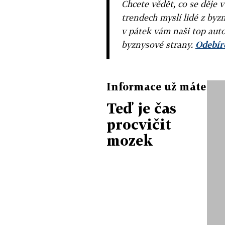
Chcete vědět, co se děje 
trendech myslí lidé z byzn
v pátek vám naši top auto
byznysové strany.
Odebíre
Informace už máte
Teď je čas
procvičit
mozek