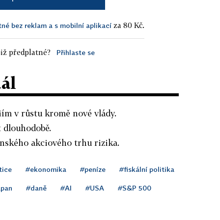
za 80 Kč.
tné bez reklam a s mobilní aplikací
iž předplatné?
Přihlaste se
dál
ím v růstu kromě nové vlády.
 dlouhodobě.
onského akciového trhu rizika.
tice
#ekonomika
#peníze
#fiskální politika
apan
#daně
#AI
#USA
#S&P 500