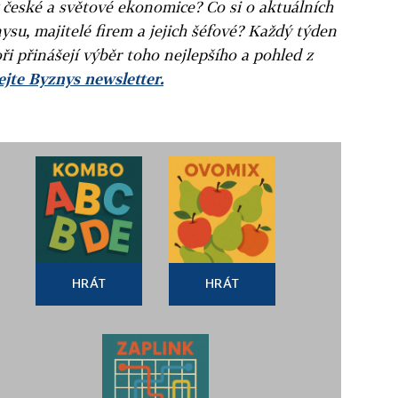
v české a světové ekonomice? Co si o aktuálních
ysu, majitelé firem a jejich šéfové? Každý týden
ři přinášejí výběr toho nejlepšího a pohled z
jte Byznys newsletter.
HRÁT
HRÁT