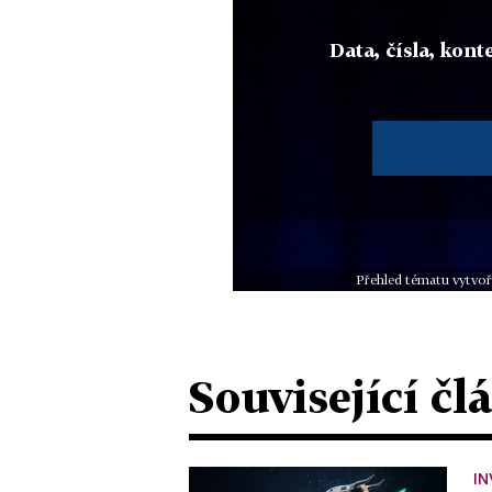
Data, čísla, konte
Přehled tématu vytvoř
Související čl
IN