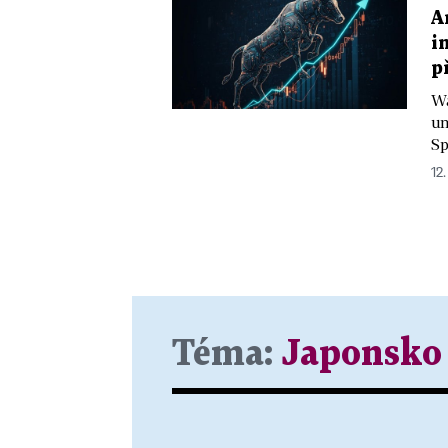
A
i
p
Wa
um
Sp
12.
Téma:
Japonsko