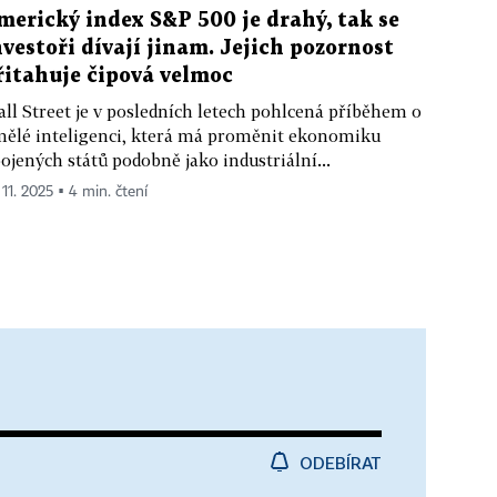
merický index S&P 500 je drahý, tak se
nvestoři dívají jinam. Jejich pozornost
řitahuje čipová velmoc
ll Street je v posledních letech pohlcená příběhem o
ělé inteligenci, která má proměnit ekonomiku
ojených států podobně jako industriální...
 11. 2025 ▪ 4 min. čtení
ODEBÍRAT