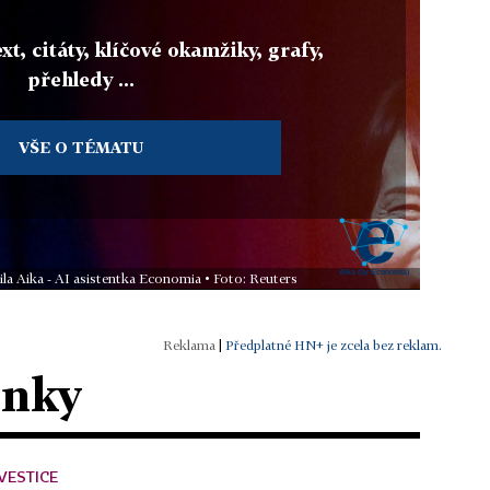
xt, citáty, klíčové okamžiky, grafy,
přehledy ...
VŠE O TÉMATU
ila Aika - AI asistentka Economia • Foto: Reuters
|
Předplatné HN+ je zcela bez reklam.
ánky
VESTICE