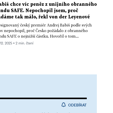
abiš chce víc peněz z unijního obranného
ondu SAFE. Nepochopil jsem, proč
ádáme tak málo, řekl von der Leyenové
signovaný český premiér Andrej Babiš podle svých
ov nepochopil, proč Česko požádalo z obranného
ndu SAFE o nejnižší částku. Hovořil o tom...
 12. 2025 ▪ 2 min. čtení
ODEBÍRAT