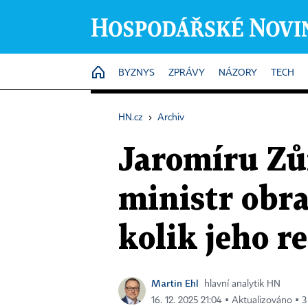
HOME
BYZNYS
ZPRÁVY
NÁZORY
TECH
HN.cz
›
Archiv
Jaromíru Zůn
ministr obra
kolik jeho r
Martin Ehl
hlavní analytik HN
16. 12. 2025 21:04 ▪ Aktualizováno ▪ 3