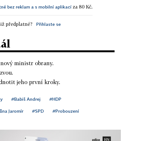
za 80 Kč.
tné bez reklam a s mobilní aplikací
iž předplatné?
Přihlaste se
dál
 nový ministr obrany.
ýzvou.
notit jeho první kroky.
ny
#Babiš Andrej
#HDP
ůna Jaromír
#SPD
#Probouzení