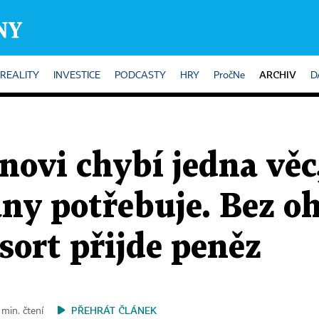
ARCHIV
REALITY
INVESTICE
PODCASTY
HRY
PročNe
D
ovi chybí jedna věc
ny potřebuje. Bez oh
esort přijde peněz
PŘEHRÁT ČLÁNEK
 min. čtení