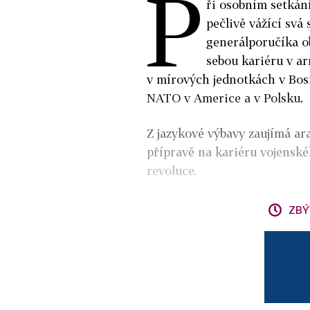
P
ři osobním setkán
pečlivě vážící sv
generálporučíka o
sebou kariéru v a
v mírových jednotkách v Bosn
NATO v Americe a v Polsku.
Z jazykové výbavy zaujímá ara
přípravě na kariéru vojensk
revoluce.
ZBÝ