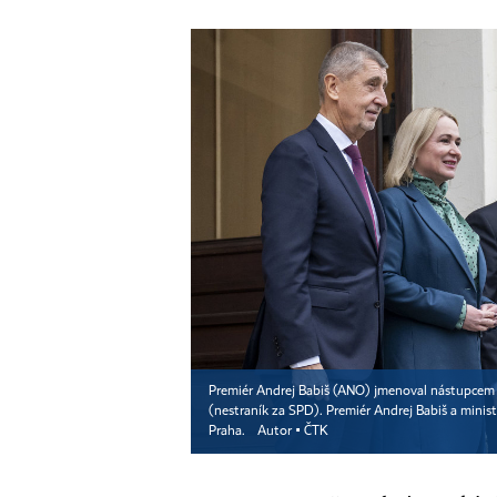
Premiér Andrej Babiš (ANO) jmenoval nástupcem 
(nestraník za SPD). Premiér Andrej Babiš a minist
Praha.
Autor ▪
ČTK