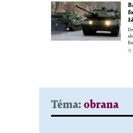
B
f
ž
De
sl
fo
11.
Téma:
obrana