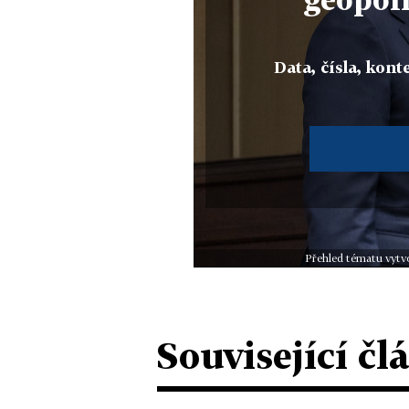
Data, čísla, konte
Přehled tématu vytvo
Související čl