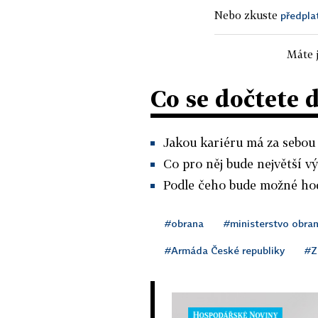
Nebo zkuste
předpla
Máte j
Co se dočtete 
Jakou kariéru má za sebou
Co pro něj bude největší v
Podle čeho bude možné hod
#obrana
#ministerstvo obra
#Armáda České republiky
#Z