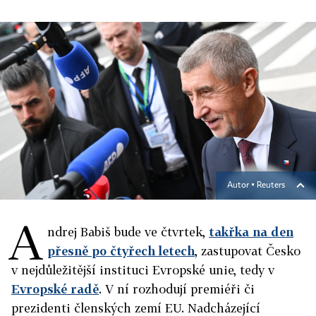
Autor ▪
Reuters
A
ndrej Babiš bude ve čtvrtek,
takřka na den
přesně po čtyřech letech
, zastupovat Česko
v nejdůležitější instituci Evropské unie, tedy v
Evropské radě
. V ní rozhodují premiéři či
prezidenti členských zemí EU. Nadcházející