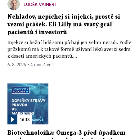
LUDĚK VAINERT
Nehladov, nepíchej si injekci, prostě si
vezmi prášek. Eli Lilly má svatý grál
pacientů i investorů
Injekce si běžní lidé sami píchají jen velmi neradi. Podle
průzkumů má k takové formě užívání léků averzi sedm
z deseti amerických pacientů....
6. 8. 2026 ▪ 4 min. čtení
16:13
Biotechnoložka: Omega-3 před úpadkem