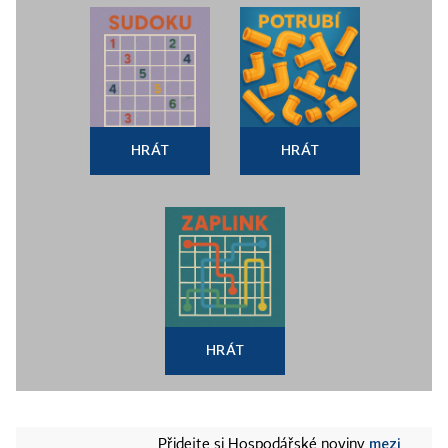
HRÁT
HRÁT
HRÁT
mezi
Přidejte si Hospodářské noviny