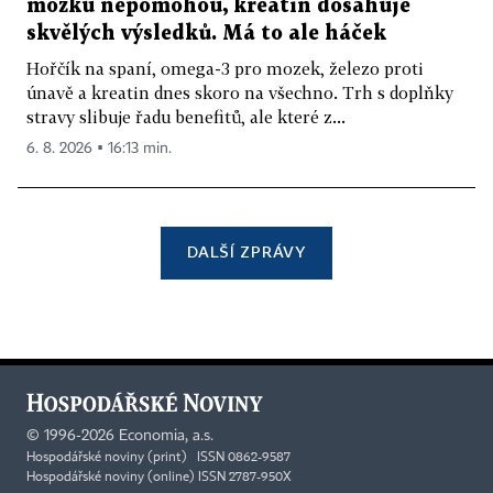
mozku nepomohou, kreatin dosahuje
skvělých výsledků. Má to ale háček
Hořčík na spaní, omega-3 pro mozek, železo proti
únavě a kreatin dnes skoro na všechno. Trh s doplňky
stravy slibuje řadu benefitů, ale které z...
6. 8. 2026 ▪ 16:13 min.
DALŠÍ ZPRÁVY
©
1996-2026
Economia, a.s.
Hospodářské noviny (print) ISSN 0862-9587
Hospodářské noviny (online) ISSN 2787-950X