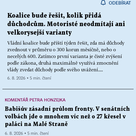
ODEBÍRAT
Koalice bude řešit, kolik přidá
důchodcům. Motoristé neodmítají ani
velkorysejší varianty
Vládní koalice bude příští týden řešit, zda má důchody
zvednout v průměru o 300 korun měsíčně, nebo o
necelých 600. Zatímco první varianta je čisté zvýšení
podle zákona, druhá maximálně využívá zmocnění
vlády zvedat důchody podle svého uvážení....
6. 8. 2026 ▪ 5 min. čtení
KOMENTÁŘ PETRA HONZEJKA
Babišův zásadní průlom fronty. V senátních
volbách jde o mnohem víc než o 27 křesel v
paláci na Malé Straně
6. 8. 2026 ▪ 5 min. čtení