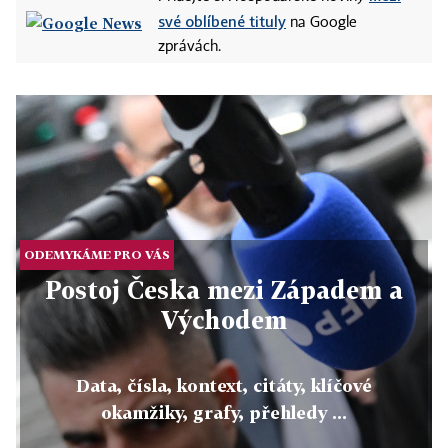
své oblíbené tituly
na Google
zprávách.
ODEMYKÁME PRO VÁS
Postoj Česka mezi Západem a
Východem
Data, čísla, kontext, citáty, klíčové
okamžiky, grafy, přehledy ...