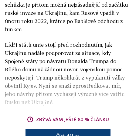
schůzka je přitom možná nejzásadnější od začátku
ruské invaze na Ukrajinu, kam Rusové vpadli v
únoru roku 2022, krátce po Babišově odchodu z
funkce.
Lídři států unie stojí před rozhodnutím, jak
Ukrajinu nadále podporovat za situace, kdy
Spojené státy po návratu Donalda Trumpa do
Bílého domu už žádnou novou vojenskou pomoc
neposkytují. Trump několikrát z vypuknutí války
obvinil Kyjev. Nyní se snaží zprostředkovat mír,
jeho návrhy přitom vycházejí výrazně více vstříc
Rusku než Ukrajině.
ZBÝVÁ VÁM JEŠTĚ 80 % ČLÁNKU
Číst dál za