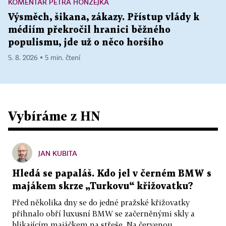
KOMENTÁŘ PETRA HONZEJKA
Výsměch, šikana, zákazy. Přístup vlády k
médiím překročil hranici běžného
populismu, jde už o něco horšího
5. 8. 2026 ▪ 5 min. čtení
Vybíráme z HN
JAN KUBITA
Hledá se papaláš. Kdo jel v černém BMW s
majákem skrze „Turkovu“ křižovatku?
Před několika dny se do jedné pražské křižovatky
přihnalo obří luxusní BMW se začerněnými skly a
blikajícím majáčkem na střeše. Na červenou...