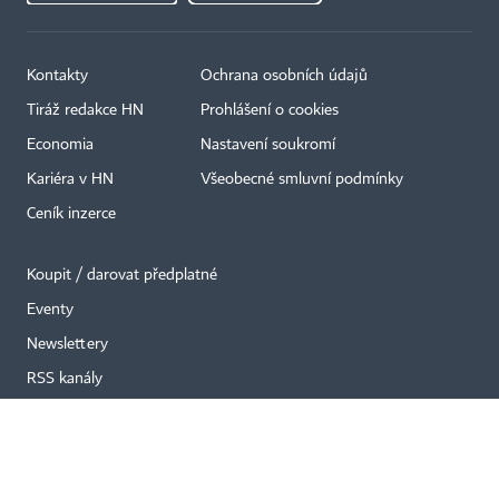
Kontakty
Ochrana osobních údajů
Tiráž redakce HN
Prohlášení o cookies
×
Economia
Nastavení soukromí
Kariéra v HN
Všeobecné smluvní podmínky
Ceník inzerce
Koupit / darovat předplatné
Eventy
Newslettery
RSS kanály
Autorská práva vykonává vydavatel. Bez písemného svolení vydavatele je
zakázáno jakékoli užití částí nebo celku díla, zejména rozmnožování a šíření