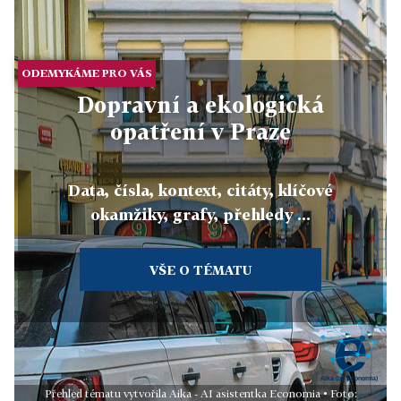
ODEMYKÁME PRO VÁS
Dopravní a ekologická
opatření v Praze
Data, čísla, kontext, citáty, klíčové
okamžiky, grafy, přehledy ...
VŠE O TÉMATU
Přehled tématu vytvořila Aika - AI asistentka Economia • Foto: