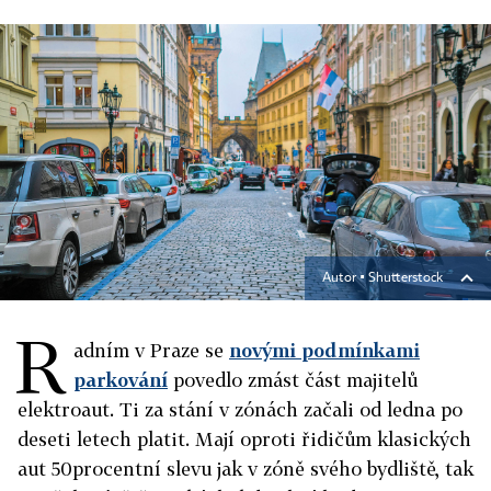
Autor ▪
Shutterstock
R
adním v Praze se
novými podmínkami
parkování
povedlo zmást část majitelů
elektroaut. Ti za stání v zónách začali od ledna po
deseti letech platit. Mají oproti řidičům klasických
aut 50procentní slevu jak v zóně svého bydliště, tak