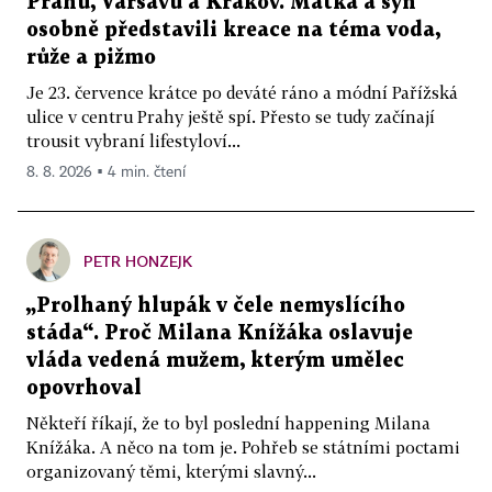
Prahu, Varšavu a Krakov. Matka a syn
osobně představili kreace na téma voda,
růže a pižmo
Je 23. července krátce po deváté ráno a módní Pařížská
ulice v centru Prahy ještě spí. Přesto se tudy začínají
trousit vybraní lifestyloví...
8. 8. 2026 ▪ 4 min. čtení
PETR HONZEJK
„Prolhaný hlupák v čele nemyslícího
stáda“. Proč Milana Knížáka oslavuje
vláda vedená mužem, kterým umělec
opovrhoval
Někteří říkají, že to byl poslední happening Milana
Knížáka. A něco na tom je. Pohřeb se státními poctami
organizovaný těmi, kterými slavný...