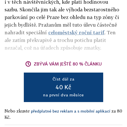
i v těch návštěvnických, kde platí hodinovou
sazbu. Skončila jim tak ale výhoda bezstarostného
parkování po celé Praze bez ohledu na typ zóny či
jejich bydliště. Pražanům měl tuto úlevu částečně
nahradit speciální
celoměstský roční tarif
. Ten
ale zatím překvapivě a trochu potichu platit
nezačal, což na úřadech způsobuje zmatky.
ZBÝVÁ VÁM JEŠTĚ 80 % ČLÁNKU
Číst dál za
40 Kč
na první dva měsíce
Nebo zkuste
za 80
předplatné bez reklam a s mobilní aplikací
Kč.