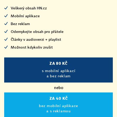
Veškerý obsah HN.cz
Mobilní aplikace
Bez reklam
Odemykejte obsah pro přátele
Články v audioverzi + playlist
Možnost kdykoliv zrušit
ZA 80 KČ
s mobilní aplikací
a bez reklam
nebo
ZA 40 KČ
bez mobilní aplikace
a s reklamou