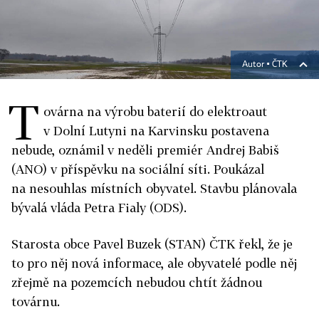
Autor ▪
ČTK
T
ovárna na výrobu baterií do elektroaut
v Dolní Lutyni na Karvinsku postavena
nebude, oznámil v neděli premiér Andrej Babiš
(ANO) v příspěvku na sociální síti. Poukázal
na nesouhlas místních obyvatel. Stavbu plánovala
bývalá vláda Petra Fialy (ODS).
Starosta obce Pavel Buzek (STAN) ČTK řekl, že je
to pro něj nová informace, ale obyvatelé podle něj
zřejmě na pozemcích nebudou chtít žádnou
továrnu.