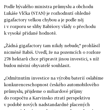
Podle bývalého ministra průmyslu a obchodu
Lukáše Vlčka (STAN) je rozhodnutí ohledně
gigafactory velkou chybou a je podle něj
i v rozporu se sliby Babišovy vlády o přechodu
k vysoké přidané hodnotě.
„Žádná gigafactory tam nikdy nebude,“ prohlásil
nicméně Babiš. Uvedl, že na pozemcích o rozloze
278 hektarů chce připravit jinou investici, s níž
budou místní obyvatelé souhlasit.
„Odmítnutím investice na výrobu baterií oslabíme
konkurenceschopnost českého automobilového
průmyslu, přijdeme o miliardové příjmy
do rozpočtu a Karvinsko ztratí perspektivu
v podobě nových nadstandardně placených