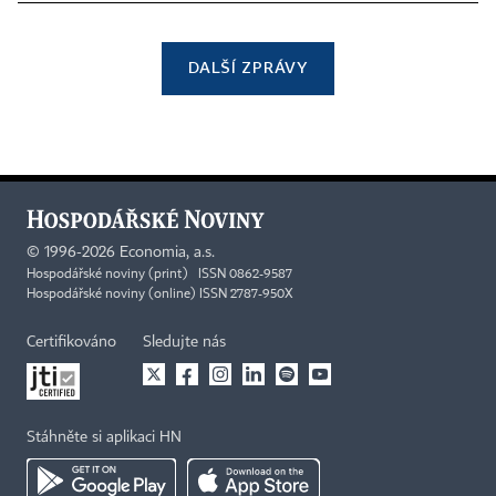
DALŠÍ ZPRÁVY
©
1996-2026
Economia, a.s.
Hospodářské noviny (print) ISSN 0862-9587
Hospodářské noviny (online) ISSN 2787-950X
Certifikováno
Sledujte nás
Stáhněte si aplikaci HN