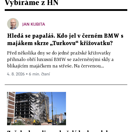
Vybíráme z HN
JAN KUBITA
Hledá se papaláš. Kdo jel v černém BMW s
majákem skrze „Turkovu“ křižovatku?
Před několika dny se do jedné pražské křižovatky
přihnalo obří luxusní BMW se začerněnými skly a
blikajícím majáčkem na střeše. Na červenou...
4. 8. 2026 ▪ 6 min. čtení