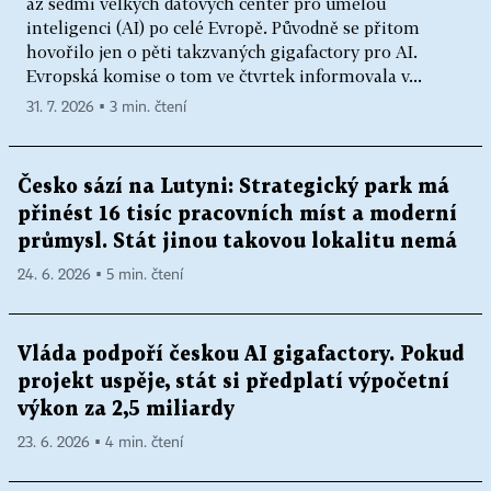
až sedmi velkých datových center pro umělou
inteligenci (AI) po celé Evropě. Původně se přitom
hovořilo jen o pěti takzvaných gigafactory pro AI.
Evropská komise o tom ve čtvrtek informovala v...
31. 7. 2026 ▪ 3 min. čtení
Česko sází na Lutyni: Strategický park má
přinést 16 tisíc pracovních míst a moderní
průmysl. Stát jinou takovou lokalitu nemá
24. 6. 2026 ▪ 5 min. čtení
Vláda podpoří českou AI gigafactory. Pokud
projekt uspěje, stát si předplatí výpočetní
výkon za 2,5 miliardy
23. 6. 2026 ▪ 4 min. čtení