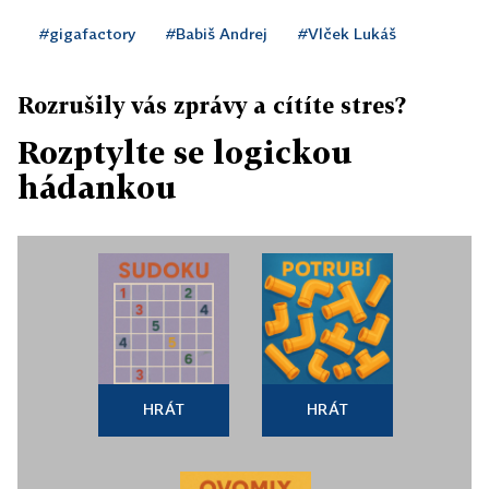
#gigafactory
#Babiš Andrej
#Vlček Lukáš
Rozrušily vás zprávy a cítíte stres?
Rozptylte se logickou
hádankou
HRÁT
HRÁT