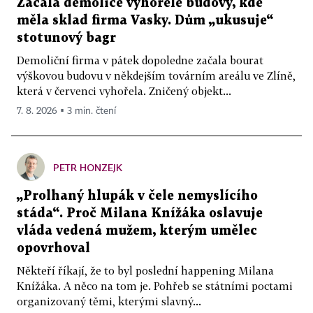
Začala demolice vyhořelé budovy, kde
měla sklad firma Vasky. Dům „ukusuje“
stotunový bagr
Demoliční firma v pátek dopoledne začala bourat
výškovou budovu v někdejším továrním areálu ve Zlíně,
která v červenci vyhořela. Zničený objekt...
7. 8. 2026 ▪ 3 min. čtení
PETR HONZEJK
„Prolhaný hlupák v čele nemyslícího
stáda“. Proč Milana Knížáka oslavuje
vláda vedená mužem, kterým umělec
opovrhoval
Někteří říkají, že to byl poslední happening Milana
Knížáka. A něco na tom je. Pohřeb se státními poctami
organizovaný těmi, kterými slavný...