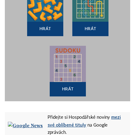
HRÁT
HRÁT
HRÁT
mezi
Přidejte si Hospodářské noviny
své oblíbené tituly
na Google
zprávách.