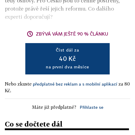
tedy osnovy. Pro Česko jsou to cenné postřehy,
protože právě řeší jejich reformu. Co dalšího
experti doporučují?
ZBÝVÁ VÁM JEŠTĚ 90 % ČLÁNKU
Číst dál za
40 Kč
na první dva měsíce
Nebo zkuste
za 80
předplatné bez reklam a s mobilní aplikací
Kč.
Máte již předplatné?
Přihlaste se
Co se dočtete dál