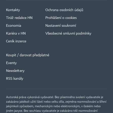
Kontakty
Ochrana osobních údajů
Tiráž redakce HN
Prohlášení o cookies
Economia
Nastavení soukromí
Kariéra v HN
Všeobecné smluvní podmínky
Ceník inzerce
Koupit / darovat předplatné
Eventy
Newslettery
×
RSS kanály
Autorská práva vykonává vydavatel. Bez písemného svolení vydavatele je
zakázáno jakékoli užití částí nebo celku díla, zejména rozmnožování a šíření
jakýmkoli způsobem, mechanickým nebo elektronickým, v českém nebo
jiném jazyce. Bez souhlasu vydavatele je zakázáno též rozmnožování