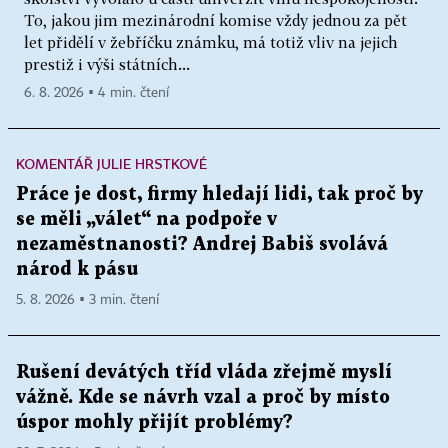
To, jakou jim mezinárodní komise vždy jednou za pět
let přidělí v žebříčku známku, má totiž vliv na jejich
prestiž i výši státních...
6. 8. 2026 ▪ 4 min. čtení
KOMENTÁŘ JULIE HRSTKOVÉ
Práce je dost, firmy hledají lidi, tak proč by
se měli „válet“ na podpoře v
nezaměstnanosti? Andrej Babiš svolává
národ k pásu
5. 8. 2026 ▪ 3 min. čtení
Rušení devátých tříd vláda zřejmě myslí
vážně. Kde se návrh vzal a proč by místo
úspor mohly přijít problémy?