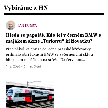
Vybíráme z HN
JAN KUBITA
Hledá se papaláš. Kdo jel v černém BMW s
majákem skrze „Turkovu“ křižovatku?
Před několika dny se do jedné pražské křižovatky
přihnalo obří luxusní BMW se začerněnými skly a
blikajícím majáčkem na střeše. Na červenou...
4. 8. 2026 ▪ 6 min. čtení