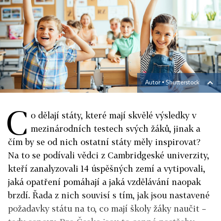
Autor ▪
Shutterstock
C
o dělají státy, které mají skvělé výsledky v
mezinárodních testech svých žáků, jinak a
čím by se od nich ostatní státy měly inspirovat?
Na to se podívali vědci z Cambridgeské univerzity,
kteří zanalyzovali 14 úspěšných zemí a vytipovali,
jaká opatření pomáhají a jaká vzdělávání naopak
brzdí. Řada z nich souvisí s tím, jak jsou nastavené
požadavky státu na to, co mají školy žáky naučit –